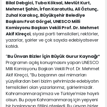
Bilal Debgici, Tuba Köksal, Mevlüt Kurt,
Mehmet Şahin, İrfan Karatutlu, Ali Öztunç,
Zuhal Karakoç, Büyükşehir Belediye
Başkanı Fırat Görgel, UNESCO Milli
Komisyonu Başkan Vekili Prof. Dr. Mehmet
Akif Kireçci
, siyasi parti temsilcileri, rektörler,
yazarlar, şairler ve çok sayıda edebiyatsever
katıldı.
“
Bu Ünvan Bizler İçin Büyük Gurur Kaynağı”
Programın açılış konuşmasını yapan UNESCO
Milli Komisyonu Başkan Vekili Prof. Dr. Mehmet
Akif Kireçci, “Bu başarının asıl mimarları
yüzyıllardan beri bizim şehrimizde edebiyatın
temsilcileri olan yazarlarımız, şairlerimizdir.
Kahramanmaraş’ımıza ve Türkiye’mize hayırlı
olsun. Bu paye Kahramanmaraş için yepyeni
bir başlangıcın fitilini ateşledi. Bu ünvan bizler