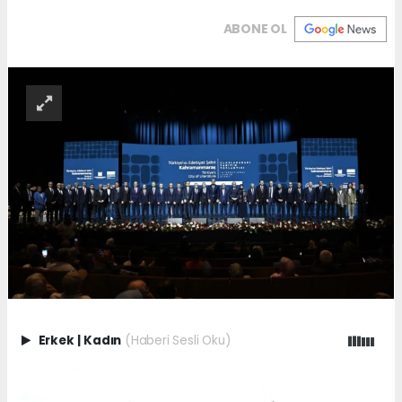
ABONE OL
Erkek
|
Kadın
(Haberi Sesli Oku)