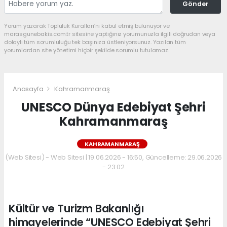
Gönder
Yorum yazarak Topluluk Kuralları’nı kabul etmiş bulunuyor ve
marasgunebakis.com.tr sitesine yaptığınız yorumunuzla ilgili doğrudan veya
dolaylı tüm sorumluluğu tek başınıza üstleniyorsunuz. Yazılan tüm
yorumlardan site yönetimi hiçbir şekilde sorumlu tutulamaz.
Anasayfa
Kahramanmaraş
UNESCO Dünya Edebiyat Şehri
Kahramanmaraş
KAHRAMANMARAŞ
(Web Sitesi) - Web Sitesi | 19.06.2026 - 16:50, Güncelleme: 29.06.2026
- 23:02
Kültür ve Turizm Bakanlığı
himayelerinde “UNESCO Edebiyat Şehri