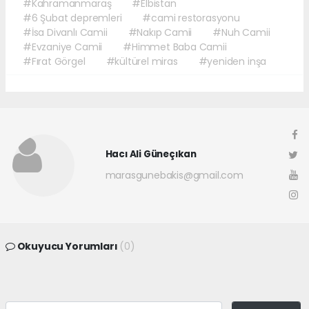
#Kahramanmaraş
#Elbistan
#6 Şubat depremleri
#cami restorasyonu
#İsa Divanlı Camii
#Nakıp Camii
#Nuh Camii
#Evzaniye Camii
#Himmet Baba Camii
#Fırat Görgel
#kültürel miras
#yeniden inşa
Hacı Ali Güneçıkan
marasgunebakis@gmail.com
Okuyucu Yorumları
(0)