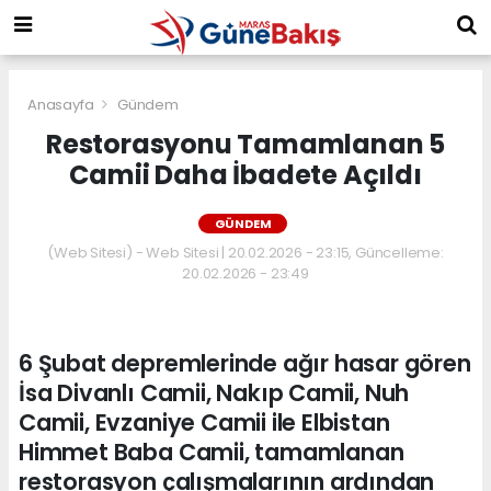
Anasayfa
Gündem
Restorasyonu Tamamlanan 5
Camii Daha İbadete Açıldı
GÜNDEM
(Web Sitesi) - Web Sitesi | 20.02.2026 - 23:15, Güncelleme:
20.02.2026 - 23:49
6 Şubat depremlerinde ağır hasar gören
İsa Divanlı Camii, Nakıp Camii, Nuh
Camii, Evzaniye Camii ile Elbistan
Himmet Baba Camii, tamamlanan
restorasyon çalışmalarının ardından