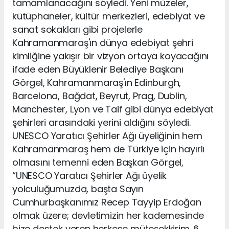
tamamlanacağını söyledi. Yeni müzeler,
kütüphaneler, kültür merkezleri, edebiyat ve
sanat sokakları gibi projelerle
Kahramanmaraş'ın dünya edebiyat şehri
kimliğine yakışır bir vizyon ortaya koyacağını
ifade eden Büyüklenir Belediye Başkanı
Görgel, Kahramanmaraş'ın Edinburgh,
Barcelona, Bağdat, Beyrut, Prag, Dublin,
Manchester, Lyon ve Taif gibi dünya edebiyat
şehirleri arasındaki yerini aldığını söyledi.
UNESCO Yaratıcı Şehirler Ağı üyeliğinin hem
Kahramanmaraş hem de Türkiye için hayırlı
olmasını temenni eden Başkan Görgel,
“UNESCO Yaratıcı Şehirler Ağı üyelik
yolculuğumuzda, başta Sayın
Cumhurbaşkanımız Recep Tayyip Erdoğan
olmak üzere; devletimizin her kademesinde
bize destek veren herkese müteşekkirim. 6