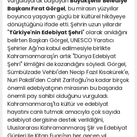
vurgulayarak başlayan
Büyükşehir Belediye
Başkanı Fırat Görgel
, bu mirasın yüzyıllar
boyunca yaşayan güçlü bir kültürel hikâyeye
dönüştüğünü ifade etti. Şehrin uzun yıllardır
"
Türkiye'nin Edebiyat Şehri
" olarak anıldığını
belirten Başkan Görgel, UNESCO Yaratıcı
Şehirler Ağı'na kabul edilmesiyle birlikte
Kahramanmaraş'ın artık "Dünya Edebiyat
Şehri" kimliğini de kazandığını söyledi. Görgel,
Sümbülzade Vehbi'den Necip Fazıl Kısakürek'e,
Nuri Pakdil'den Cahit Zarifoğlu'na kadar birçok
önemli edebiyatçının mirasının bu başarıda
önemli pay sahibi olduğunu vurguladı.
Kahramanmaraş'ta kültür ve edebiyat
hayatını canlı tutmak amacıyla çok sayıda
edebiyat dergisine destek verildiğini,
Uluslararası Kahramanmaraş Şiir ve Edebiyat
Günleri ile Kitap Fuarı'nın her geçen yıl