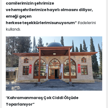
camilerimizin şehrimize
ve hemşehrilerimize hayırlı olmasını diliyor,
emeği geçen
herkese teşekkürlerimisunuyorum”
ifadelerini
kullandı.
“
Kahramanmaraş Çok Ciddi Ölçüde
Toparlanıyor”