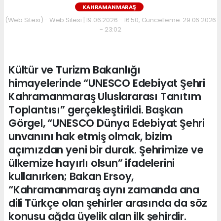
KAHRAMANMARAŞ
(Web Sitesi) - Web Sitesi | 19.06.2026 - 16:50, Güncelleme: 29.06.2026
- 23:02
Kültür ve Turizm Bakanlığı
himayelerinde “UNESCO Edebiyat Şehri
Kahramanmaraş Uluslararası Tanıtım
Toplantısı” gerçekleştirildi. Başkan
Görgel, “UNESCO Dünya Edebiyat Şehri
unvanını hak etmiş olmak, bizim
açımızdan yeni bir durak. Şehrimize ve
ülkemize hayırlı olsun” ifadelerini
kullanırken; Bakan Ersoy,
“Kahramanmaraş aynı zamanda ana
dili Türkçe olan şehirler arasında da söz
konusu ağda üyelik alan ilk şehirdir.