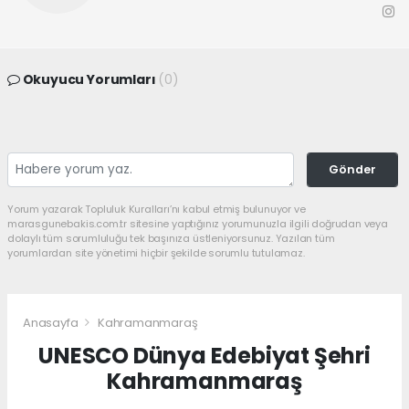
Okuyucu Yorumları
(0)
Gönder
Yorum yazarak Topluluk Kuralları’nı kabul etmiş bulunuyor ve
marasgunebakis.com.tr sitesine yaptığınız yorumunuzla ilgili doğrudan veya
dolaylı tüm sorumluluğu tek başınıza üstleniyorsunuz. Yazılan tüm
yorumlardan site yönetimi hiçbir şekilde sorumlu tutulamaz.
Anasayfa
Kahramanmaraş
UNESCO Dünya Edebiyat Şehri
Kahramanmaraş