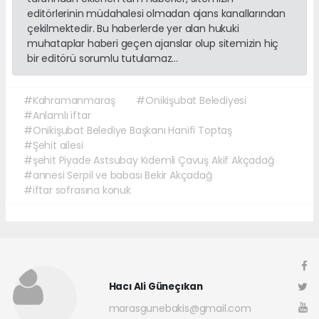
editörlerinin müdahalesi olmadan ajans kanallarından
çekilmektedir. Bu haberlerde yer alan hukuki
muhataplar haberi geçen ajanslar olup sitemizin hiç
bir editörü sorumlu tutulamaz...
#Kahramanmaraş
#Onikişubat Belediyesi
#Anlamlı iftar
#Onikişubat Belediye Başkanı Hanifi Toptaş
#Şehit ailesi
#şehit Piyade Astsubay Kıdemli Çavuş Akif Akçadağ
#annesi Serpil ve babası Bekir Akçadağ
#iftar sofrasına konuk
Hacı Ali Güneçıkan
marasgunebakis@gmail.com