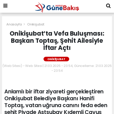
Anasayfa
Onikişubat
Onikişubat’ta Vefa Buluşması:
Başkan Toptaş, Şehit Ailesiyle
İftar Açtı
ONIKIŞUBAT
(Web Sitesi) - Web Sitesi | 21.03.2025 - 23:54, Güncelleme: 21.03.2025
- 23:54
Anlamlı bir iftar ziyareti gerçekleştiren
Onikişubat Belediye Başkanı Hanifi
Toptaş, vatan uğruna canını feda eden
şehit Piyade Astsubay Kıdemli Çavuş