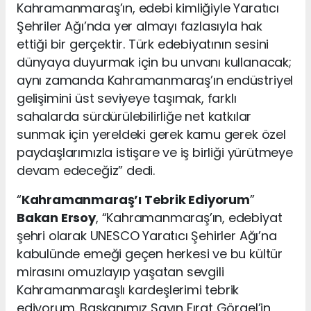
Kahramanmaraş’ın, edebi kimliğiyle Yaratıcı
Şehriler Ağı’nda yer almayı fazlasıyla hak
ettiği bir gerçektir. Türk edebiyatının sesini
dünyaya duyurmak için bu unvanı kullanacak;
aynı zamanda Kahramanmaraş’ın endüstriyel
gelişimini üst seviyeye taşımak, farklı
sahalarda sürdürülebilirliğe net katkılar
sunmak için yereldeki gerek kamu gerek özel
paydaşlarımızla istişare ve iş birliği yürütmeye
devam edeceğiz” dedi.
“
Kahramanmaraş’ı Tebrik Ediyorum
”
Bakan Ersoy
, “Kahramanmaraş’ın, edebiyat
şehri olarak UNESCO Yaratıcı Şehirler Ağı’na
kabulünde emeği geçen herkesi ve bu kültür
mirasını omuzlayıp yaşatan sevgili
Kahramanmaraşlı kardeşlerimi tebrik
ediyorum. Başkanımız Sayın Fırat Görgel’in