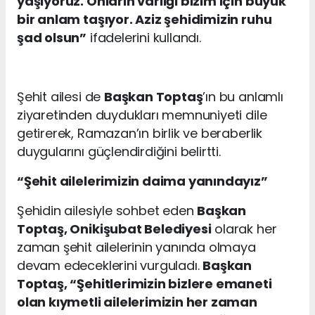
yaşıyoruz. Onların varlığı bizim için büyük
bir anlam taşıyor. Aziz şehidimizin ruhu
şad olsun”
ifadelerini kullandı.
Şehit ailesi de
Başkan Toptaş
’ın bu anlamlı
ziyaretinden duydukları memnuniyeti dile
getirerek, Ramazan’ın birlik ve beraberlik
duygularını güçlendirdiğini belirtti.
“
Şehit
ailelerimizin daima yanındayız”
Şehidin ailesiyle sohbet eden
Başkan
Toptaş, Onikişubat Belediyesi
olarak her
zaman şehit ailelerinin yanında olmaya
devam edeceklerini vurguladı.
Başkan
Toptaş, “Şehitlerimizin bizlere emaneti
olan kıymetli ailelerimizin her zaman