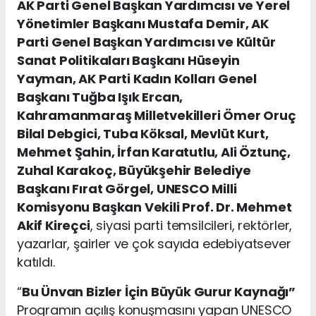
AK Parti Genel Başkan Yardımcısı ve Yerel
Yönetimler Başkanı Mustafa Demir, AK
Parti Genel Başkan Yardımcısı ve Kültür
Sanat Politikaları Başkanı Hüseyin
Yayman, AK Parti Kadın Kolları Genel
Başkanı Tuğba Işık Ercan,
Kahramanmaraş Milletvekilleri Ömer Oruç
Bilal Debgici, Tuba Köksal, Mevlüt Kurt,
Mehmet Şahin, İrfan Karatutlu, Ali Öztunç,
Zuhal Karakoç, Büyükşehir Belediye
Başkanı Fırat Görgel, UNESCO Milli
Komisyonu Başkan Vekili Prof. Dr. Mehmet
Akif Kireçci
, siyasi parti temsilcileri, rektörler,
yazarlar, şairler ve çok sayıda edebiyatsever
katıldı.
“
Bu Ünvan Bizler İçin Büyük Gurur Kaynağı”
Programın açılış konuşmasını yapan UNESCO