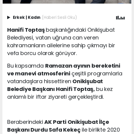
Erkek
|
Kadın
(Haberi Sesli Oku)
Hanifi Toptaş
başkanlığındaki Onikişubat
Belediyesi, vatan uğruna can veren
kahramanların ailelerine sahip çıkmayı bir
vefa borcu olarak görüyor.
Bu kapsamda
Ramazan ayının bereketini
ve manevi atmosferini
çeşitli programlarla
vatandaşlara hissettiren
Onikişubat
Belediye Başkanı Hanifi Toptaş,
bu kez
anlamlı bir iftar ziyareti gerçekleştirdi.
Beraberindeki
AK Parti Onikişubat İlçe
Başkanı Durdu Safa Kekeç
ile birlikte 2020