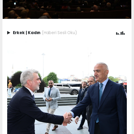
Erkek
|
Kadın
(Haberi Sesli Oku)