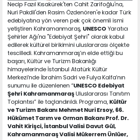
Necip Fazıl Kısakürek'ten Cahit Zarifoğlu'na,
Nuri Pakdil'den Rasim Özdenören'e kadar Türk
edebiyatına yön veren pek çok önemli ismi
yetiştiren Kahramanmaraş,
UNESCO
Yaratıcı
Şehirler Ağı'na "Edebiyat Şehri" olarak kabul
edilerek kültürel birikimini uluslararası ölçekte
tescilledi. Kahramanmaraş’ın elde ettiği bu
başarı, Kültür ve Turizm Bakanlığı
himayelerinde İstanbul Atatürk Kültür
Merkezi’nde İbrahim Sadri ve Fulya Kalfa’nın
sunumu ile düzenlenen “
UNESCO
Edebiyat
Şehri Kahramanmaraş
Uluslararası Tanıtım
Toplantısı” ile taçlandırıldı. Programa,
Kültür
ve Turizm Bakanı Mehmet Nuri Ersoy, 66.
Hükümet Tarım ve Orman Bakanı Prof. Dr.
Vahit Kirişci, İstanbul Valisi Davut Gül,
Kahramanmaraş Valisi Mükerrem Ünlüer,