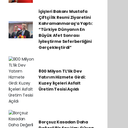
İçişleri Bakanı Mustafa
Çiftçi İlk Resmi Ziyaretini
Kahramanmaraş’a Yaptı:
“Türkiye Dünyanın En
Büyük Afet Sonrası
İyileştirme Seferberliğini
Gerçekleştirdi”
800 Milyon TL’lik Dev
Yatırım Hizmete Girdi:
Kuzey İlçeleri Asfalt
Üretim Tesisi Açıldı
Borçsuz Kasadan Daha
Değerli Bir Şey Var: Güven