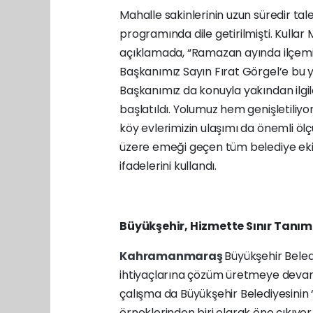
Mahalle sakinlerinin uzun süredir ta
programında dile getirilmişti. Kullar M
açıklamada, “Ramazan ayında ilçemi
Başkanımız Sayın Fırat Görgel’e bu y
Başkanımız da konuyla yakından ilgilen
başlatıldı. Yolumuz hem genişletiliyor
köy evlerimizin ulaşımı da önemli ö
üzere emeği geçen tüm belediye eki
ifadelerini kullandı.
Büyükşehir, Hizmette Sınır Tanım
Kahramanmaraş
Büyükşehir Beled
ihtiyaçlarına çözüm üretmeye devam 
çalışma da Büyükşehir Belediyesinin “
örneklerinden biri olarak öne çıkıyor