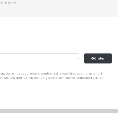
mail.com
Gönder
lunuyor ve marasgunebakis.com.tr sitesine yaptığınız yorumunuzla ilgili
a üstleniyorsunuz. Yazılan tüm yorumlardan site yönetimi hiçbir şekilde