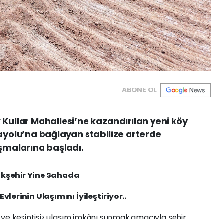
ABONE OL
 Kullar Mahallesi’ne kazandırılan yeni köy
rayolu’na bağlayan stabilize arterde
ışmalarına başladı.
ükşehir Yine Sahada
lerinin Ulaşımını İyileştiriyor..
 ve kesintisiz ulaşım imkânı sunmak amacıyla şehir