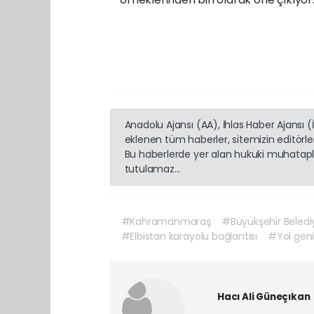
Anadolu Ajansı (AA), İhlas Haber Ajansı 
eklenen tüm haberler, sitemizin editörl
Bu haberlerde yer alan hukuki muhatapla
tutulamaz...
#Kahramanmaraş
#Büyükşehir Beledi
#Elbistan karayolu bağlantısı
#Yol geni
Hacı Ali Güneçıkan