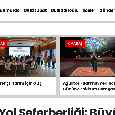
anmaraş
Onikişubat
Dulkadiroğlu
İlçeler
Günde
iyaset
RAŞ
K.MARAŞ
irençli Tarım İçin Güç
Ağustos Fuarı’nın Yedinci
Gününe Zakkum Damgas
Yol Seferberliği: Büy