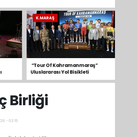
K.MARAŞ
​ “Tour Of Kahramanmaraş”
ı
Uluslararası Yol Bisikleti
Turnuvası Tamamlandı
 Birliği
26 - 03:15