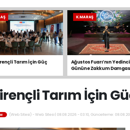
RAŞ
K.MARAŞ
irençli Tarım İçin Güç
Ağustos Fuarı’nın Yedinci
Gününe Zakkum Damgas
irençli Tarım İçin Güç
(Web Sitesi) - Web Sitesi | 08.08.2026 - 03:10, Güncelleme: 08.08.20
M