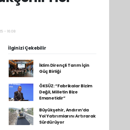
5 - 16:08
İlginizi Çekebilir
İklim Dirençli Tarım İçin
Güç Birliği
ÖKSÜZ: “Fabrikalar Bizim
Değil, Milletin Bize
Emanetidir”
Büyükşehir, Andırın’da
Yol Yatırımlarını Artırarak
Sürdürüyor