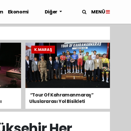
MENÜ
m
Ekonomi
Diğer
K.MARAŞ
​ “Tour Of Kahramanmaraş”
ı
Uluslararası Yol Bisikleti
Turnuvası Tamamlandı
ükşehir Her