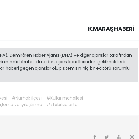
K.MARAŞ HABERİ
(İHA), Demirören Haber Ajansı (DHA) ve diğer ajanslar tarafından
erinin müdahalesi olmadan ajans kanallarından çekilmektedir.
r haberi geçen ajanslar olup sitemizin hiç bir editörü sorumlu
yesi
#Nurhak ilçesi
#Kullar mahallesi
şleme ve iyileştirme
#stabilize arter