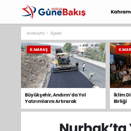
Kahram
Spor
S
Anasayfa
İlçeler
K.MARAŞ
K.MA
Büyükşehir, Andırın’da Yol
İklim D
Yatırımlarını Artırarak
Birliği
Sürdürüyor
Nurhak’ta 