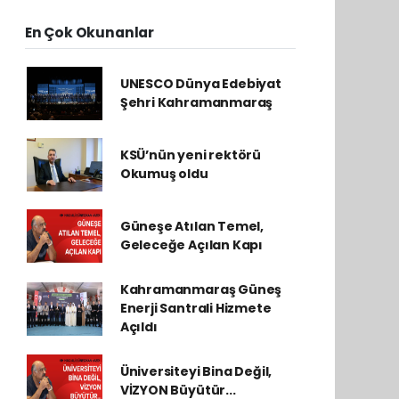
En Çok Okunanlar
UNESCO Dünya Edebiyat
Şehri Kahramanmaraş
KSÜ’nün yeni rektörü
Okumuş oldu
Güneşe Atılan Temel,
Geleceğe Açılan Kapı
Kahramanmaraş Güneş
Enerji Santrali Hizmete
Açıldı
Üniversiteyi Bina Değil,
VİZYON Büyütür...