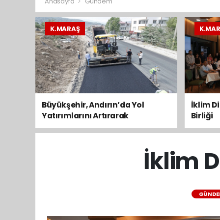
Anasayfa
Gündem
K.MARAŞ
K.MA
Büyükşehir, Andırın’da Yol
İklim D
Yatırımlarını Artırarak
Birliği
Sürdürüyor
İklim D
GÜNDE