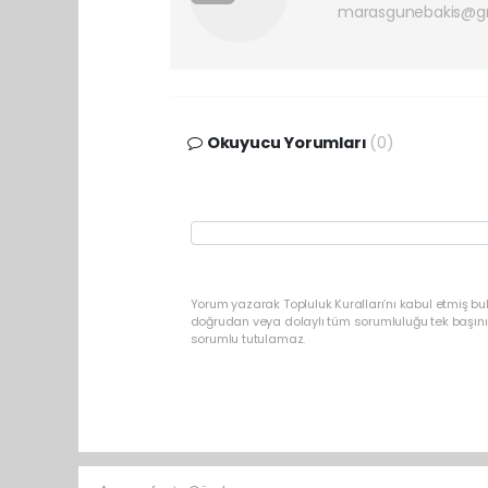
marasgunebakis@g
Okuyucu Yorumları
(0)
Yorum yazarak Topluluk Kuralları’nı kabul etmiş bu
doğrudan veya dolaylı tüm sorumluluğu tek başınız
sorumlu tutulamaz.