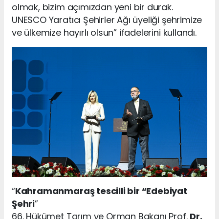
olmak, bizim açımızdan yeni bir durak.
UNESCO Yaratıcı Şehirler Ağı üyeliği şehrimize
ve ülkemize hayırlı olsun” ifadelerini kullandı.
“
Kahramanmaraş tescilli bir “Edebiyat
Şehri
”
66. Hükümet Tarım ve Orman Bakanı Prof.
Dr.