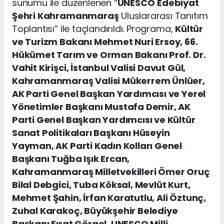
sunumu ile düzenlenen “
UNESCO
Edebiyat
Şehri Kahramanmaraş
Uluslararası Tanıtım
Toplantısı” ile taçlandırıldı. Programa,
Kültür
ve Turizm Bakanı Mehmet Nuri Ersoy, 66.
Hükümet Tarım ve Orman Bakanı Prof. Dr.
Vahit Kirişci, İstanbul Valisi Davut Gül,
Kahramanmaraş Valisi Mükerrem Ünlüer,
AK Parti Genel Başkan Yardımcısı ve Yerel
Yönetimler Başkanı Mustafa Demir, AK
Parti Genel Başkan Yardımcısı ve Kültür
Sanat Politikaları Başkanı Hüseyin
Yayman, AK Parti Kadın Kolları Genel
Başkanı Tuğba Işık Ercan,
Kahramanmaraş Milletvekilleri Ömer Oruç
Bilal Debgici, Tuba Köksal, Mevlüt Kurt,
Mehmet Şahin, İrfan Karatutlu, Ali Öztunç,
Zuhal Karakoç, Büyükşehir Belediye
Başkanı Fırat Görgel, UNESCO Milli