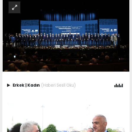
Erkek
|
Kadın
(Haberi Sesli Oku)