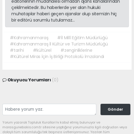
editörlerinin müdahalesi olmadan ajans kanallarından
çekilmektedir. Bu haberlerde yer alan hukuki
muhataplar haberi geçen ajanslar olup sitemizin hiç
bir editörü sorumlu tutulamaz...
#Kahramanmaraş
#İl Millî Eğitim Müdürlüğü
#Kahramanmaraş İl Kültür ve Turizm Müdürlüğü
#tarihi
#kültürel
#zenginliklerine
#Kültürel Miras İçin İş Birliği Protokolü İmzalandı
Okuyucu Yorumları
(0)
Gönder
Yorum yazarak Topluluk Kuralları’nı kabul etmiş bulunuyor ve
marasgunebakis.com.tr sitesine yaptığınız yorumunuzla ilgili doğrudan veya
dolaylı tüm sorumluluğu tek başınıza üstleniyorsunuz. Yazılan tüm