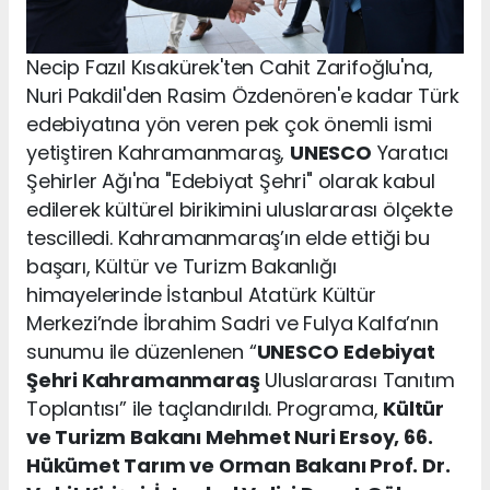
Necip Fazıl Kısakürek'ten Cahit Zarifoğlu'na,
Nuri Pakdil'den Rasim Özdenören'e kadar Türk
edebiyatına yön veren pek çok önemli ismi
yetiştiren Kahramanmaraş,
UNESCO
Yaratıcı
Şehirler Ağı'na "Edebiyat Şehri" olarak kabul
edilerek kültürel birikimini uluslararası ölçekte
tescilledi. Kahramanmaraş’ın elde ettiği bu
başarı, Kültür ve Turizm Bakanlığı
himayelerinde İstanbul Atatürk Kültür
Merkezi’nde İbrahim Sadri ve Fulya Kalfa’nın
sunumu ile düzenlenen “
UNESCO
Edebiyat
Şehri Kahramanmaraş
Uluslararası Tanıtım
Toplantısı” ile taçlandırıldı. Programa,
Kültür
ve Turizm Bakanı Mehmet Nuri Ersoy, 66.
Hükümet Tarım ve Orman Bakanı Prof. Dr.