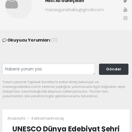
Hacı Ali Güneçıkan
marasgunebakis@gmail.com
Okuyucu Yorumları
(0)
Gönder
Yorum yazarak Topluluk Kuralları’nı kabul etmiş bulunuyor ve
marasgunebakis.com.tr sitesine yaptığınız yorumunuzla ilgili doğrudan veya
dolaylı tüm sorumluluğu tek başınıza üstleniyorsunuz. Yazılan tüm
yorumlardan site yönetimi hiçbir şekilde sorumlu tutulamaz.
Anasayfa
Kahramanmaraş
UNESCO Dünya Edebiyat Şehri