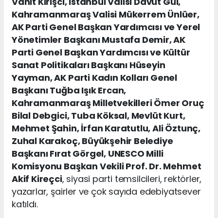
Vahit Kirişci, İstanbul Valisi Davut Gül,
Kahramanmaraş Valisi Mükerrem Ünlüer,
AK Parti Genel Başkan Yardımcısı ve Yerel
Yönetimler Başkanı Mustafa Demir, AK
Parti Genel Başkan Yardımcısı ve Kültür
Sanat Politikaları Başkanı Hüseyin
Yayman, AK Parti Kadın Kolları Genel
Başkanı Tuğba Işık Ercan,
Kahramanmaraş Milletvekilleri Ömer Oruç
Bilal Debgici, Tuba Köksal, Mevlüt Kurt,
Mehmet Şahin, İrfan Karatutlu, Ali Öztunç,
Zuhal Karakoç, Büyükşehir Belediye
Başkanı Fırat Görgel, UNESCO Milli
Komisyonu Başkan Vekili Prof. Dr. Mehmet
Akif Kireçci
, siyasi parti temsilcileri, rektörler,
yazarlar, şairler ve çok sayıda edebiyatsever
katıldı.