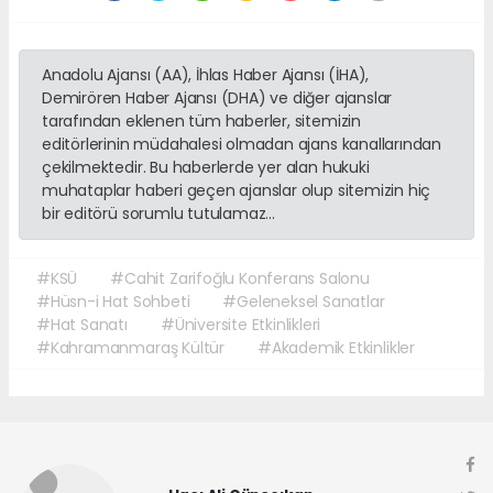
Anadolu Ajansı (AA), İhlas Haber Ajansı (İHA),
Demirören Haber Ajansı (DHA) ve diğer ajanslar
tarafından eklenen tüm haberler, sitemizin
editörlerinin müdahalesi olmadan ajans kanallarından
çekilmektedir. Bu haberlerde yer alan hukuki
muhataplar haberi geçen ajanslar olup sitemizin hiç
bir editörü sorumlu tutulamaz...
#KSÜ
#Cahit Zarifoğlu Konferans Salonu
#Hüsn-i Hat Sohbeti
#Geleneksel Sanatlar
#Hat Sanatı
#Üniversite Etkinlikleri
#Kahramanmaraş Kültür
#Akademik Etkinlikler