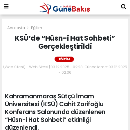
Anasayfa
Eğitim
KSÜ’de “Hüsn-i Hat Sohbeti”
Gerçekleştirildi
EĞITIM
(Web Sitesi) - Web Sitesi | 03.12.2025 - 02:28, Güncelleme: 03.12.2025
- 02:36
Kahramanmaraş Sütçü İmam
Üniversitesi (KSÜ) Cahit Zarifoğlu
Konferans Salonunda düzenlenen
“Hüsn-i Hat Sohbeti” etkinliği
düzenlendi.