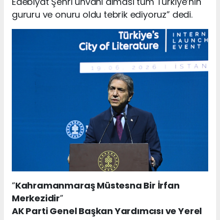
Edebiyat Şehri ünvanı alması tüm Türkiye’nin
gururu ve onuru oldu tebrik ediyoruz” dedi.
“
Kahramanmaraş Müstesna Bir İrfan
Merkezidir
”
AK Parti Genel Başkan Yardımcısı ve Yerel