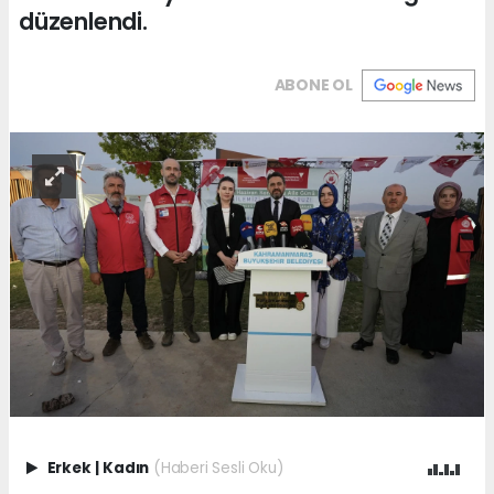
düzenlendi.
ABONE OL
Erkek
|
Kadın
(Haberi Sesli Oku)