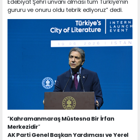
Edebiyat Şehri ünvanı alması tüm Türkiye’nin
gururu ve onuru oldu tebrik ediyoruz” dedi.
“
Kahramanmaraş Müstesna Bir İrfan
Merkezidir
”
AK Parti Genel Başkan Yardımcısı ve Yerel