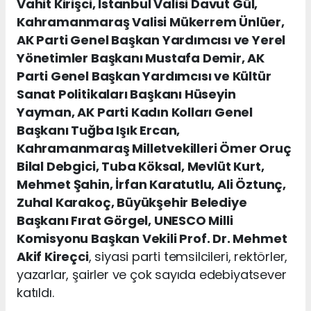
Vahit Kirişci, İstanbul Valisi Davut Gül,
Kahramanmaraş Valisi Mükerrem Ünlüer,
AK Parti Genel Başkan Yardımcısı ve Yerel
Yönetimler Başkanı Mustafa Demir, AK
Parti Genel Başkan Yardımcısı ve Kültür
Sanat Politikaları Başkanı Hüseyin
Yayman, AK Parti Kadın Kolları Genel
Başkanı Tuğba Işık Ercan,
Kahramanmaraş Milletvekilleri Ömer Oruç
Bilal Debgici, Tuba Köksal, Mevlüt Kurt,
Mehmet Şahin, İrfan Karatutlu, Ali Öztunç,
Zuhal Karakoç, Büyükşehir Belediye
Başkanı Fırat Görgel, UNESCO Milli
Komisyonu Başkan Vekili Prof. Dr. Mehmet
Akif Kireçci
, siyasi parti temsilcileri, rektörler,
yazarlar, şairler ve çok sayıda edebiyatsever
katıldı.