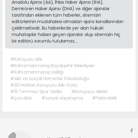
Anadolu Ajansı (AA), İhlas Haber Ajansı (İHA),
Demirören Haber Ajansı (DHA) ve diğer ajanslar
tarafından eklenen tüm haberler, sitemizin
editörlerinin müdahalesi olmadan ajans kanallarından
çekilmektedir. Bu haberlerde yer alan hukuki
muhataplar haberi geçen ajanslar olup sitemizin hiç
bir editörü sorumlu tutulamaz...
#Koruyucu Aile
#Kahramanmaraş Büyükşehir Belediyesi
#Kahramanmaraş Valiliği
#Aile ve Sosyal Hizmetler İl Müdürlüğü
#30 Haziran Koruyucu Aile Günü
#15 Temmuz Spor Vadisi
#koruyucu aileler
#çocuklar
#sosyal dayanışma
#farkındalık