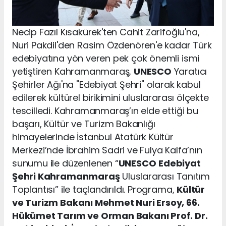
Necip Fazıl Kısakürek'ten Cahit Zarifoğlu'na,
Nuri Pakdil'den Rasim Özdenören'e kadar Türk
edebiyatına yön veren pek çok önemli ismi
yetiştiren Kahramanmaraş,
UNESCO
Yaratıcı
Şehirler Ağı'na "Edebiyat Şehri" olarak kabul
edilerek kültürel birikimini uluslararası ölçekte
tescilledi. Kahramanmaraş’ın elde ettiği bu
başarı, Kültür ve Turizm Bakanlığı
himayelerinde İstanbul Atatürk Kültür
Merkezi’nde İbrahim Sadri ve Fulya Kalfa’nın
sunumu ile düzenlenen “
UNESCO
Edebiyat
Şehri Kahramanmaraş
Uluslararası Tanıtım
Toplantısı” ile taçlandırıldı. Programa,
Kültür
ve Turizm Bakanı Mehmet Nuri Ersoy, 66.
Hükümet Tarım ve Orman Bakanı Prof. Dr.