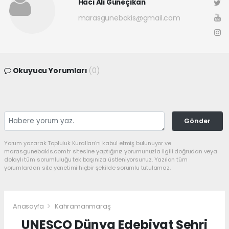
Hacı Ali Güneçıkan
marasgunebakis@gmail.com
Okuyucu Yorumları
(0)
Gönder
Yorum yazarak Topluluk Kuralları’nı kabul etmiş bulunuyor ve
marasgunebakis.com.tr sitesine yaptığınız yorumunuzla ilgili doğrudan veya
dolaylı tüm sorumluluğu tek başınıza üstleniyorsunuz. Yazılan tüm
yorumlardan site yönetimi hiçbir şekilde sorumlu tutulamaz.
Anasayfa
Kahramanmaraş
UNESCO Dünya Edebiyat Şehri