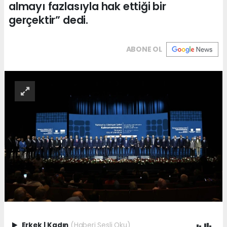
almayı fazlasıyla hak ettiği bir
gerçektir” dedi.
ABONE OL
Erkek
|
Kadın
(Haberi Sesli Oku)