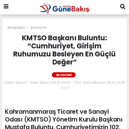
Anasayfa
Ekonomi
KMTSO Başkanı Buluntu:
“Cumhuriyet, Girişim
Ruhumuzu Besleyen En Güçlü
Değer”
EKONOMI
(Web Sitesi) - Web Sitesi | 28.10.2025 - 13:12, Güncelleme: 28.10.2025
- 13:17
Kahramanmaraş Ticaret ve Sanayi
Odası (KMTSO) Yönetim Kurulu Başkanı
Mustafa Buluntu, Cumhuriyetimizin 102.