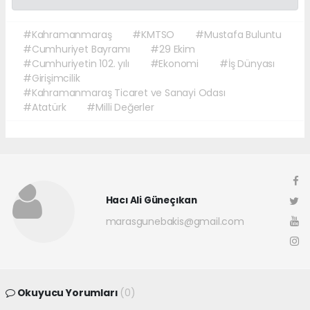
#Kahramanmaraş
#KMTSO
#Mustafa Buluntu
#Cumhuriyet Bayramı
#29 Ekim
#Cumhuriyetin 102. yılı
#Ekonomi
#İş Dünyası
#Girişimcilik
#Kahramanmaraş Ticaret ve Sanayi Odası
#Atatürk
#Milli Değerler
Hacı Ali Güneçıkan
marasgunebakis@gmail.com
Okuyucu Yorumları
(0)