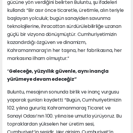
gücüne yön verdiğini belirten Buluntu, şu ifadeleri
kullandı: “Bir asır önce ticaretle, üretimle, alın teriyle
başlayan yolculuk; bugün sanayiden savunma
teknolojilerine, ihracattan sürdürülebilirliğe uzanan
güçlü bir vizyona dönüşmüştür. Cumhuriyetimizin
kazandırdığı özgüven ve dinamizm,
Kahramanmaraş’ın her taşına, her fabrikasına, her
markasına ilham olmuştur.”
“
Geleceğe, yüzyıllık güvenle, aynı inançla
yürümeye devam edeceğiz”
Buluntu, mesajının sonunda birlik ve inanç vurgusu
yaparak şunları kaydetti: “Bugün, Cumhuriyetimizin
102. yılına gururla; Kahramanmaraş Ticaret ve
Sanayi Odası’nın 100. yılına ise umutla yürüyoruz. Bu
topraklardan yükselen her üretim sesi,
Cumhuriyet’in sesidir. Her girişim, Cumhuriyet’in