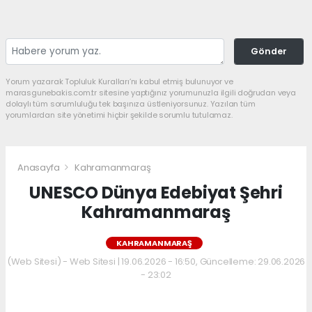
Gönder
Yorum yazarak Topluluk Kuralları’nı kabul etmiş bulunuyor ve
marasgunebakis.com.tr sitesine yaptığınız yorumunuzla ilgili doğrudan veya
dolaylı tüm sorumluluğu tek başınıza üstleniyorsunuz. Yazılan tüm
yorumlardan site yönetimi hiçbir şekilde sorumlu tutulamaz.
Anasayfa
Kahramanmaraş
UNESCO Dünya Edebiyat Şehri
Kahramanmaraş
KAHRAMANMARAŞ
(Web Sitesi) - Web Sitesi | 19.06.2026 - 16:50, Güncelleme: 29.06.2026
- 23:02