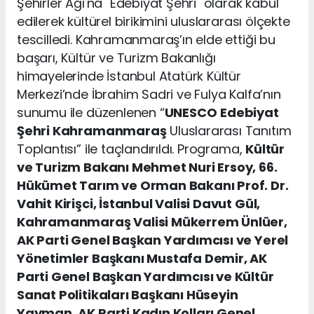
Şehirler Ağı'na "Edebiyat Şehri" olarak kabul
edilerek kültürel birikimini uluslararası ölçekte
tescilledi. Kahramanmaraş’ın elde ettiği bu
başarı, Kültür ve Turizm Bakanlığı
himayelerinde İstanbul Atatürk Kültür
Merkezi’nde İbrahim Sadri ve Fulya Kalfa’nın
sunumu ile düzenlenen “
UNESCO
Edebiyat
Şehri Kahramanmaraş
Uluslararası Tanıtım
Toplantısı” ile taçlandırıldı. Programa,
Kültür
ve Turizm Bakanı Mehmet Nuri Ersoy, 66.
Hükümet Tarım ve Orman Bakanı Prof. Dr.
Vahit Kirişci, İstanbul Valisi Davut Gül,
Kahramanmaraş Valisi Mükerrem Ünlüer,
AK Parti Genel Başkan Yardımcısı ve Yerel
Yönetimler Başkanı Mustafa Demir, AK
Parti Genel Başkan Yardımcısı ve Kültür
Sanat Politikaları Başkanı Hüseyin
Yayman, AK Parti Kadın Kolları Genel