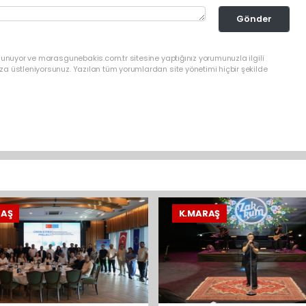
Gönder
lunuyor ve marasgunebakis.com.tr sitesine yaptığınız yorumunuzla ilgili
a üstleniyorsunuz. Yazılan tüm yorumlardan site yönetimi hiçbir şekilde
RAŞ
K.MARAŞ