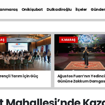
anmaraş
Onikişubat
Dulkadiroğlu
İlçeler
Günde
iyaset
RAŞ
K.MARAŞ
irençli Tarım İçin Güç
Ağustos Fuarı’nın Yedinci
Gününe Zakkum Damgas
t Mahallesi’nde Kaz