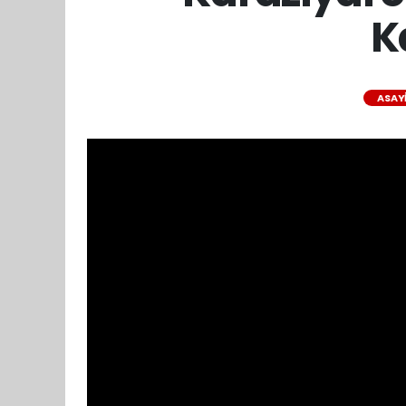
K
ASAY