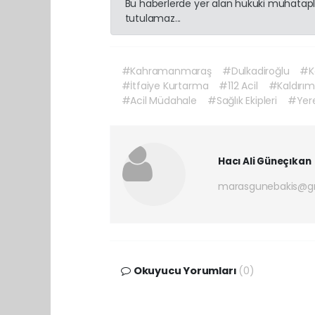
Bu haberlerde yer alan hukuki muhatapla
tutulamaz...
#Kahramanmaraş
#Dulkadiroğlu
#Ka
#İtfaiye Kurtarma
#112 Acil
#Kaldırım
#Acil Müdahale
#Sağlık Ekipleri
#Yere
Hacı Ali Güneçıkan
marasgunebakis@g
Okuyucu Yorumları
(0)