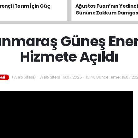
irençli Tarım İçin Güç
Ağustos Fuarı’nın Yedinci
Gününe Zakkum Damgas
maraş Güneş Enerji
Hizmete Açıldı
(Web Sitesi) - Web Sitesi | 18.07.2026 - 15:41, Güncelleme: 19.07.202
OMI