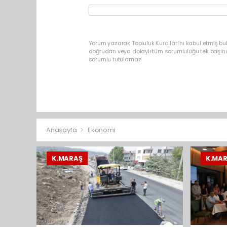
Yorum yazarak Topluluk Kuralları’nı kabul etmiş bu
doğrudan veya dolaylı tüm sorumluluğu tek başınız
sorumlu tutulamaz.
Anasayfa
Ekonomi
K.MARAŞ
K.MA