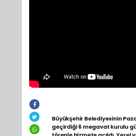
Büyükşehir Belediyesinin Paza
geçirdiği 6 megavat kurulu g
törenle hizmete açıldı. Yerel