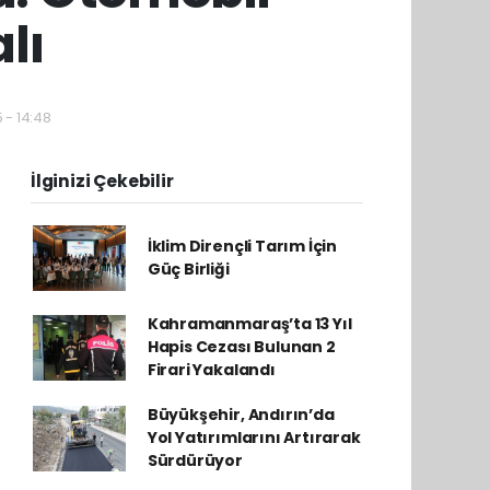
lı
 - 14:48
İlginizi Çekebilir
İklim Dirençli Tarım İçin
Güç Birliği
Kahramanmaraş’ta 13 Yıl
Hapis Cezası Bulunan 2
Firari Yakalandı
Büyükşehir, Andırın’da
Yol Yatırımlarını Artırarak
Sürdürüyor