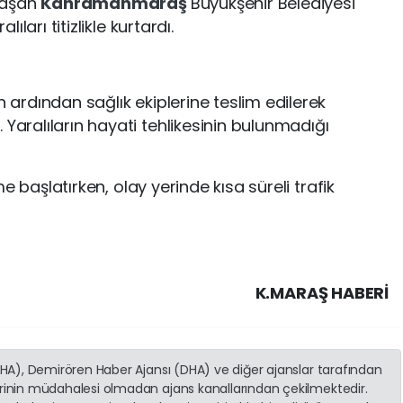
ulaşan
Kahramanmaraş
Büyükşehir Belediyesi
lıları titizlikle kurtardı.
n ardından sağlık ekiplerine teslim edilerek
 Yaralıların hayati tehlikesinin bulunmadığı
leme başlatırken, olay yerinde kısa süreli trafik
K.MARAŞ HABERİ
(İHA), Demirören Haber Ajansı (DHA) ve diğer ajanslar tarafından
erinin müdahalesi olmadan ajans kanallarından çekilmektedir.