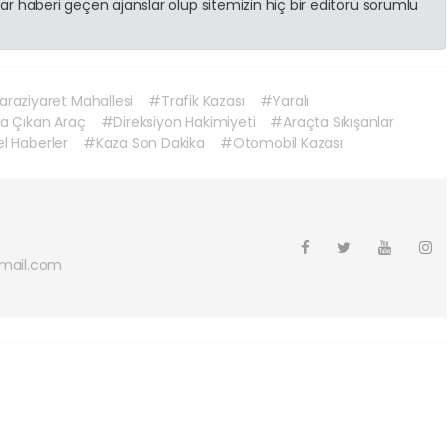
r haberi geçen ajanslar olup sitemizin hiç bir editörü sorumlu
raziyaret Mahallesi
#Trafik Kazası
#Yaralı
a Çıkan Araç
#Direksiyon Hakimiyeti
#Araçta Sıkışanlar
l Haberler
#Kaza Son Dakika
#Otomobil Kazası
mail.com