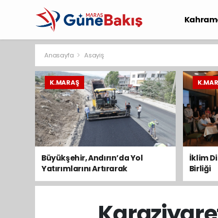
Kahram
Spor
S
Anasayfa
Asayiş
K.MARAŞ
K.MA
Büyükşehir, Andırın’da Yol
İklim D
Yatırımlarını Artırarak
Birliği
Sürdürüyor
Karaziyare