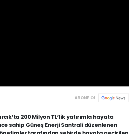
ABONE OL
rcık’ta 200 Milyon TL’lik yatırımla hayata
üce sahip Güneş Enerji Santrali düzenlenen
 yönetimler tarafından şehirde hayata geçirilen