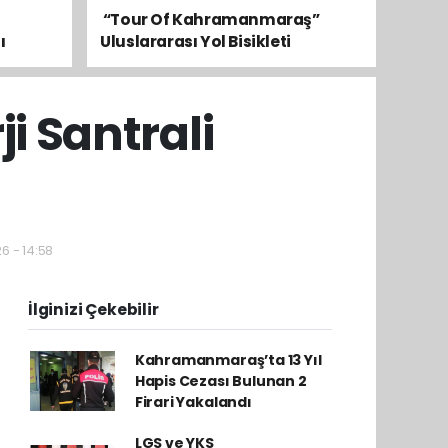
​ “Tour Of Kahramanmaraş”
ı
Uluslararası Yol Bisikleti
Turnuvası Tamamlandı
 Santrali
6 - 14:58
İlginizi Çekebilir
Kahramanmaraş’ta 13 Yıl
Hapis Cezası Bulunan 2
Firari Yakalandı
LGS ve YKS