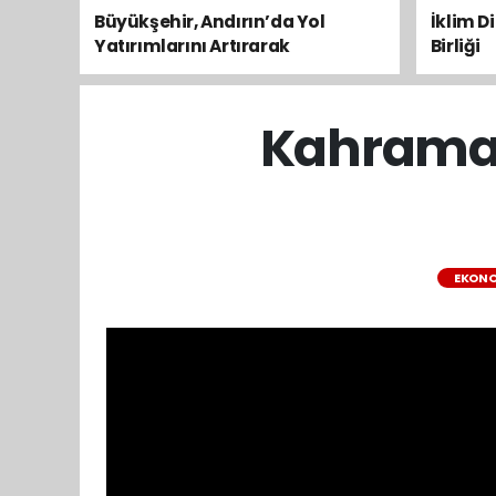
Büyükşehir, Andırın’da Yol
İklim D
Yatırımlarını Artırarak
Birliği
Sürdürüyor
Kahraman
EKON