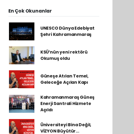
En Çok Okunanlar
UNESCO Dünya Edebiyat
Şehri Kahramanmaraş
KSÜ’nün yeni rektörü
Okumuş oldu
Güneşe Atılan Temel,
Geleceğe Açılan Kapı
Kahramanmaraş Güneş
Enerji Santrali Hizmete
Açıldı
Üniversiteyi Bina Değil,
VİZYON Büyütür...