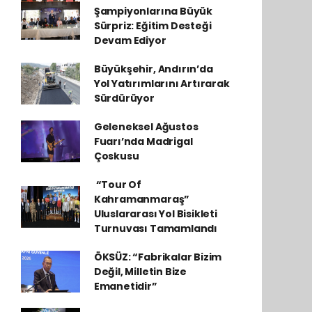
Şampiyonlarına Büyük
Sürpriz: Eğitim Desteği
Devam Ediyor
Büyükşehir, Andırın’da
Yol Yatırımlarını Artırarak
Sürdürüyor
Geleneksel Ağustos
Fuarı’nda Madrigal
Çoskusu
​ “Tour Of
Kahramanmaraş”
Uluslararası Yol Bisikleti
Turnuvası Tamamlandı
ÖKSÜZ: “Fabrikalar Bizim
Değil, Milletin Bize
Emanetidir”