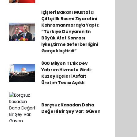
İçişleri Bakanı Mustafa
Çiftçi İlk Resmi Ziyaretini
Kahramanmaraş’a Yaptı:
“Türkiye Dünyanın En
Büyük Afet Sonrası
İyileştirme Seferberliğini
Gerçekleştirdi”
800 Milyon TL’lik Dev
Yatırım Hizmete Girdi:
Kuzey İlçeleri Asfalt
Üretim Tesisi Açıldı
Borçsuz Kasadan Daha
Değerli Bir Şey Var: Güven