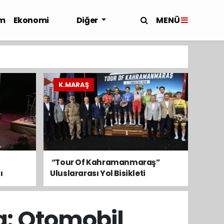
MENÜ
m
Ekonomi
Diğer
K.MARAŞ
​ “Tour Of Kahramanmaraş”
ı
Uluslararası Yol Bisikleti
Turnuvası Tamamlandı
a: Otomobil