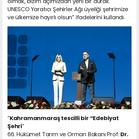
olmak, bizim açımızdan yeni bir durak.
UNESCO Yaratıcı Şehirler Ağı üyeliği şehrimize
ve ülkemize hayırlı olsun” ifadelerini kullandı.
“
Kahramanmaraş tescilli bir “Edebiyat
Şehri
”
66. Hükümet Tarım ve Orman Bakanı Prof.
Dr.