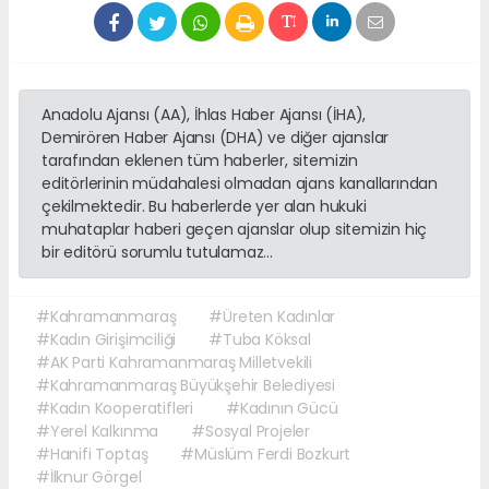
Anadolu Ajansı (AA), İhlas Haber Ajansı (İHA),
Demirören Haber Ajansı (DHA) ve diğer ajanslar
tarafından eklenen tüm haberler, sitemizin
editörlerinin müdahalesi olmadan ajans kanallarından
çekilmektedir. Bu haberlerde yer alan hukuki
muhataplar haberi geçen ajanslar olup sitemizin hiç
bir editörü sorumlu tutulamaz...
#Kahramanmaraş
#Üreten Kadınlar
#Kadın Girişimciliği
#Tuba Köksal
#AK Parti Kahramanmaraş Milletvekili
#Kahramanmaraş Büyükşehir Belediyesi
#Kadın Kooperatifleri
#Kadının Gücü
#Yerel Kalkınma
#Sosyal Projeler
#Hanifi Toptaş
#Müslüm Ferdi Bozkurt
#İlknur Görgel