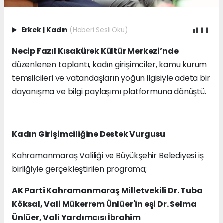
Erkek
|
Kadın
(Haberi Sesli Oku)
Necip Fazıl Kısakürek Kültür Merkezi’nde
düzenlenen toplantı, kadın girişimciler, kamu kurum
temsilcileri ve vatandaşların yoğun ilgisiyle adeta bir
dayanışma ve bilgi paylaşımı platformuna dönüştü.
Kadın Girişimciliğine Destek Vurgusu
Kahramanmaraş Valiliği ve Büyükşehir Belediyesi iş
birliğiyle gerçekleştirilen programa;
AK Parti Kahramanmaraş Milletvekili Dr. Tuba
Köksal, Vali Mükerrem Ünlüer'in eşi Dr. Selma
Ünlüer, Vali Yardımcısı İbrahim