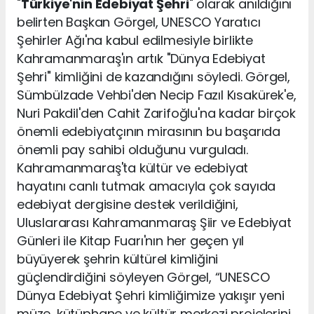
"
Türkiye'nin Edebiyat Şehri
" olarak anıldığını
belirten Başkan Görgel, UNESCO Yaratıcı
Şehirler Ağı'na kabul edilmesiyle birlikte
Kahramanmaraş'ın artık "Dünya Edebiyat
Şehri" kimliğini de kazandığını söyledi. Görgel,
Sümbülzade Vehbi'den Necip Fazıl Kısakürek'e,
Nuri Pakdil'den Cahit Zarifoğlu'na kadar birçok
önemli edebiyatçının mirasının bu başarıda
önemli pay sahibi olduğunu vurguladı.
Kahramanmaraş'ta kültür ve edebiyat
hayatını canlı tutmak amacıyla çok sayıda
edebiyat dergisine destek verildiğini,
Uluslararası Kahramanmaraş Şiir ve Edebiyat
Günleri ile Kitap Fuarı'nın her geçen yıl
büyüyerek şehrin kültürel kimliğini
güçlendirdiğini söyleyen Görgel, “UNESCO
Dünya Edebiyat Şehri kimliğimize yakışır yeni
müze, kütüphane ve kültür merkezi projelerini