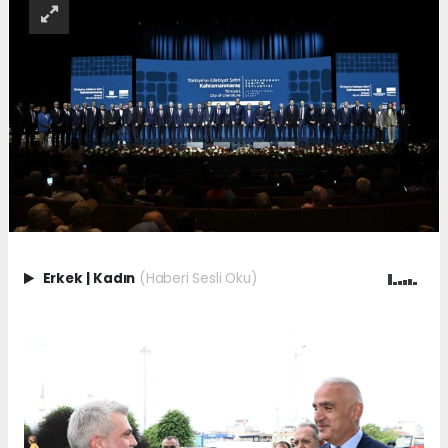
Erkek
|
Kadın
(Haberi Sesli Oku)