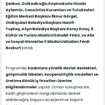
Şenkon, Dulkadiroğlu Kaymakamı Hicabi
Aytemür, Ceza İnfaz Kurumları ve Tutukevleri
Eğitim Merkezi Başkanı İlknur Görgel,
O
nikişubat Belediye Başkanı Hanifi
Toptaş, Afşin Belediye Başkanı Koray Kıraç,
İl
Kültür ve Turizm Müdürü Eshabil Yıldız, ve
Aile
ve Sosyal Hizmetler İl Müdürü Müslüm Ferdi
Bozkurt
katıldı.
Programda,
kadınlara yönelik devlet destekleri,
girişimcilik hibeleri, kooperatifçilik modelleri ve
üretime dönük iş fırsatları üzerine
bilgilendirmeler
yapıldı. Uzman konuşmacılar,
kadın girişimcilerin hangi alanlarda destek
alabileceğini, başvuru süreçlerini ve başarılı