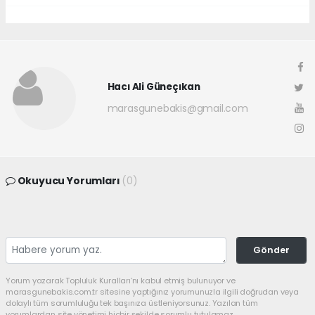
Hacı Ali Güneçıkan
marasgunebakis@gmail.com
Okuyucu Yorumları
(0)
Gönder
Yorum yazarak Topluluk Kuralları’nı kabul etmiş bulunuyor ve
marasgunebakis.com.tr sitesine yaptığınız yorumunuzla ilgili doğrudan veya
dolaylı tüm sorumluluğu tek başınıza üstleniyorsunuz. Yazılan tüm
yorumlardan site yönetimi hiçbir şekilde sorumlu tutulamaz.