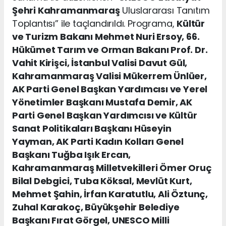
Şehri Kahramanmaraş
Uluslararası Tanıtım
Toplantısı” ile taçlandırıldı. Programa,
Kültür
ve Turizm Bakanı Mehmet Nuri Ersoy, 66.
Hükümet Tarım ve Orman Bakanı Prof. Dr.
Vahit Kirişci, İstanbul Valisi Davut Gül,
Kahramanmaraş Valisi Mükerrem Ünlüer,
AK Parti Genel Başkan Yardımcısı ve Yerel
Yönetimler Başkanı Mustafa Demir, AK
Parti Genel Başkan Yardımcısı ve Kültür
Sanat Politikaları Başkanı Hüseyin
Yayman, AK Parti Kadın Kolları Genel
Başkanı Tuğba Işık Ercan,
Kahramanmaraş Milletvekilleri Ömer Oruç
Bilal Debgici, Tuba Köksal, Mevlüt Kurt,
Mehmet Şahin, İrfan Karatutlu, Ali Öztunç,
Zuhal Karakoç, Büyükşehir Belediye
Başkanı Fırat Görgel, UNESCO Milli