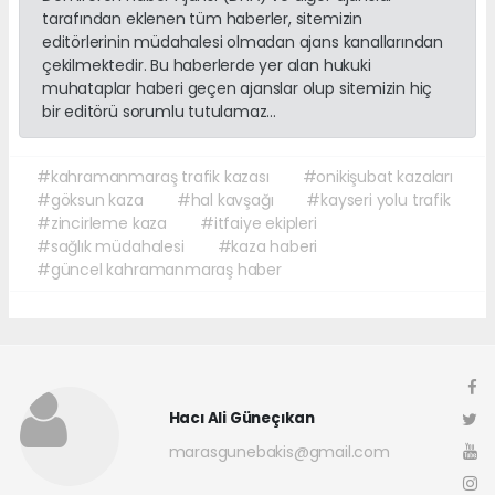
tarafından eklenen tüm haberler, sitemizin
editörlerinin müdahalesi olmadan ajans kanallarından
çekilmektedir. Bu haberlerde yer alan hukuki
muhataplar haberi geçen ajanslar olup sitemizin hiç
bir editörü sorumlu tutulamaz...
#kahramanmaraş trafik kazası
#onikişubat kazaları
#göksun kaza
#hal kavşağı
#kayseri yolu trafik
#zincirleme kaza
#itfaiye ekipleri
#sağlık müdahalesi
#kaza haberi
#güncel kahramanmaraş haber
Hacı Ali Güneçıkan
marasgunebakis@gmail.com