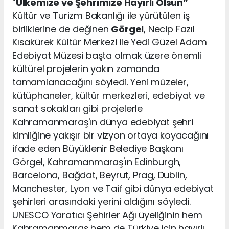
“
Ülkemize ve Şehrimize Hayırlı Olsun”
Kültür ve Turizm Bakanlığı ile yürütülen iş
birliklerine de değinen
Görgel
, Necip Fazıl
Kısakürek Kültür Merkezi ile Yedi Güzel Adam
Edebiyat Müzesi başta olmak üzere önemli
kültürel projelerin yakın zamanda
tamamlanacağını söyledi. Yeni müzeler,
kütüphaneler, kültür merkezleri, edebiyat ve
sanat sokakları gibi projelerle
Kahramanmaraş'ın dünya edebiyat şehri
kimliğine yakışır bir vizyon ortaya koyacağını
ifade eden Büyüklenir Belediye Başkanı
Görgel, Kahramanmaraş'ın Edinburgh,
Barcelona, Bağdat, Beyrut, Prag, Dublin,
Manchester, Lyon ve Taif gibi dünya edebiyat
şehirleri arasındaki yerini aldığını söyledi.
UNESCO Yaratıcı Şehirler Ağı üyeliğinin hem
Kahramanmaraş hem de Türkiye için hayırlı