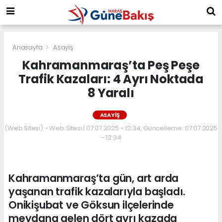
Anasayfa
Asayiş
Kahramanmaraş’ta Peş Peşe
Trafik Kazaları: 4 Ayrı Noktada
8 Yaralı
ASAYIŞ
(Web Sitesi) - Web Sitesi | 07.07.2025 - 12:34, Güncelleme: 07.07.2025
- 12:34
Kahramanmaraş’ta gün, art arda
yaşanan trafik kazalarıyla başladı.
Onikişubat ve Göksun ilçelerinde
meydana gelen dört ayrı kazada