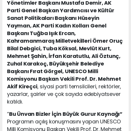
Yönetimler Başkanı Mustafa Demir, AK
Parti Genel Başkan Yardımcısı ve Kültür
Sanat Politikaları Başkanı Hüseyin
Yayman, AK Parti Kadın Kolları Genel
Başkanı Tuğba Işık Ercan,
Kahramanmaraş Milletvekilleri Ömer Oruç
Bilal Debgici, Tuba Köksal, Mevlüt Kurt,
Mehmet Şahin, İrfan Karatutlu, Ali Öztunç,
Zuhal Karakoç, Büyükşehir Belediye
Başkanı Fırat Görgel, UNESCO Milli
Komisyonu Başkan Vekili Prof. Dr. Mehmet
Akif Kireçci
, siyasi parti temsilcileri, rektörler,
yazarlar, şairler ve çok sayıda edebiyatsever
katıldı.
“
Bu Ünvan Bizler İçin Büyük Gurur Kaynağı”
Programın açılış konuşmasını yapan UNESCO
Milli Komisyonu Başkan Vekili Prof. Dr. Mehmet