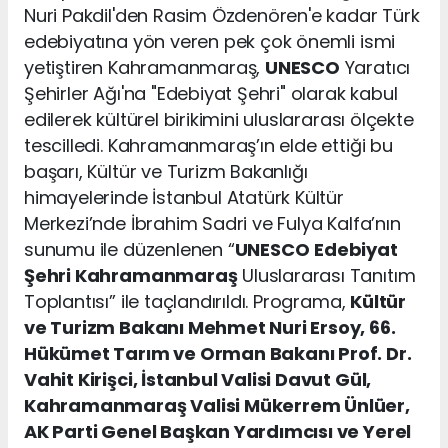
Nuri Pakdil'den Rasim Özdenören'e kadar Türk
edebiyatına yön veren pek çok önemli ismi
yetiştiren Kahramanmaraş,
UNESCO
Yaratıcı
Şehirler Ağı'na "Edebiyat Şehri" olarak kabul
edilerek kültürel birikimini uluslararası ölçekte
tescilledi. Kahramanmaraş’ın elde ettiği bu
başarı, Kültür ve Turizm Bakanlığı
himayelerinde İstanbul Atatürk Kültür
Merkezi’nde İbrahim Sadri ve Fulya Kalfa’nın
sunumu ile düzenlenen “
UNESCO
Edebiyat
Şehri Kahramanmaraş
Uluslararası Tanıtım
Toplantısı” ile taçlandırıldı. Programa,
Kültür
ve Turizm Bakanı Mehmet Nuri Ersoy, 66.
Hükümet Tarım ve Orman Bakanı Prof. Dr.
Vahit Kirişci, İstanbul Valisi Davut Gül,
Kahramanmaraş Valisi Mükerrem Ünlüer,
AK Parti Genel Başkan Yardımcısı ve Yerel