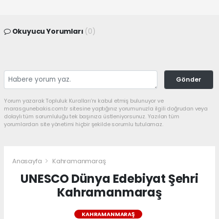
Okuyucu Yorumları
(0)
Gönder
Yorum yazarak Topluluk Kuralları’nı kabul etmiş bulunuyor ve
marasgunebakis.com.tr sitesine yaptığınız yorumunuzla ilgili doğrudan veya
dolaylı tüm sorumluluğu tek başınıza üstleniyorsunuz. Yazılan tüm
yorumlardan site yönetimi hiçbir şekilde sorumlu tutulamaz.
Anasayfa
Kahramanmaraş
UNESCO Dünya Edebiyat Şehri
Kahramanmaraş
KAHRAMANMARAŞ