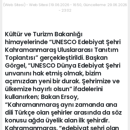
(Web Sitesi) - Web Sitesi | 19.06.2026 - 16:50, Güncelleme: 29.06.2026
- 23:02
Kültür ve Turizm Bakanlığı
himayelerinde “UNESCO Edebiyat Şehri
Kahramanmaraş Uluslararası Tanıtım
Toplantısı” gerçekleştirildi. Başkan
Görgel, “UNESCO Dünya Edebiyat Şehri
unvanını hak etmiş olmak, bizim
açımızdan yeni bir durak. Şehrimize ve
ülkemize hayırlı olsun” ifadelerini
kullanırken; Bakan Ersoy,
“Kahramanmaraş aynı zamanda ana
dili Türkçe olan şehirler arasında da söz
konusu ağda üyelik alan ilk şehirdir.
Kahramanmaraş, “edebiyat şehri olan