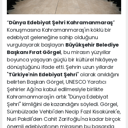
“
Dünya Edebiyat Şehri Kahramanmaraş
”
Konuşmasına Kahramanmaraş'ın köklü bir
edebiyat geleneğine sahip olduğunu
vurgulayarak başlayan
Büyükşehir Belediye
Başkanı Fırat Görgel
, bu mirasın yüzyıllar
boyunca yaşayan güçlü bir kültürel hikâyeye
dönüştüğünü ifade etti. Şehrin uzun yıllardır
"
Türkiye'nin Edebiyat Şehri
" olarak anıldığını
belirten Başkan Görgel, UNESCO Yaratıcı
Şehirler Ağı'na kabul edilmesiyle birlikte
Kahramanmaraş'ın artık "Dünya Edebiyat
Şehri" kimliğini de kazandığını söyledi. Görgel,
Sümbülzade Vehbi'den Necip Fazıl Kısakürek'e,
Nuri Pakdil'den Cahit Zarifoğlu'na kadar birçok
önemli edebiyatçının mirasının bu başarıda