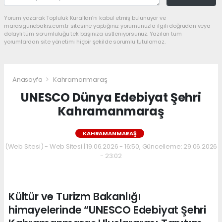
Yorum yazarak Topluluk Kuralları’nı kabul etmiş bulunuyor ve
marasgunebakis.com.tr sitesine yaptığınız yorumunuzla ilgili doğrudan veya
dolaylı tüm sorumluluğu tek başınıza üstleniyorsunuz. Yazılan tüm
yorumlardan site yönetimi hiçbir şekilde sorumlu tutulamaz.
Anasayfa
Kahramanmaraş
UNESCO Dünya Edebiyat Şehri
Kahramanmaraş
KAHRAMANMARAŞ
(Web Sitesi) - Web Sitesi | 19.06.2026 - 16:50, Güncelleme: 29.06.2026
- 23:02
Kültür ve Turizm Bakanlığı
himayelerinde “UNESCO Edebiyat Şehri