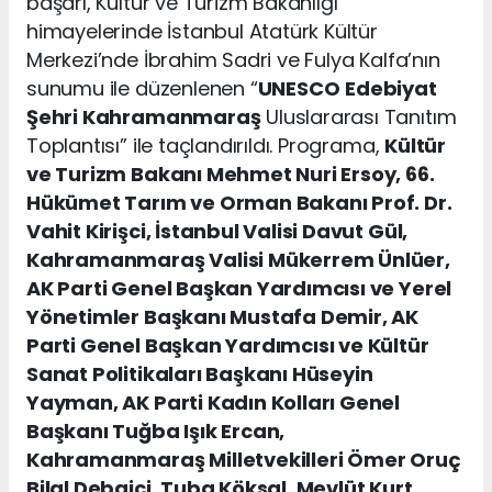
başarı, Kültür ve Turizm Bakanlığı
himayelerinde İstanbul Atatürk Kültür
Merkezi’nde İbrahim Sadri ve Fulya Kalfa’nın
sunumu ile düzenlenen “
UNESCO
Edebiyat
Şehri Kahramanmaraş
Uluslararası Tanıtım
Toplantısı” ile taçlandırıldı. Programa,
Kültür
ve Turizm Bakanı Mehmet Nuri Ersoy, 66.
Hükümet Tarım ve Orman Bakanı Prof. Dr.
Vahit Kirişci, İstanbul Valisi Davut Gül,
Kahramanmaraş Valisi Mükerrem Ünlüer,
AK Parti Genel Başkan Yardımcısı ve Yerel
Yönetimler Başkanı Mustafa Demir, AK
Parti Genel Başkan Yardımcısı ve Kültür
Sanat Politikaları Başkanı Hüseyin
Yayman, AK Parti Kadın Kolları Genel
Başkanı Tuğba Işık Ercan,
Kahramanmaraş Milletvekilleri Ömer Oruç
Bilal Debgici, Tuba Köksal, Mevlüt Kurt,