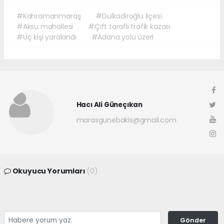
#Kahramanmaraş
#Dulkadiroğlu ilçesi
#Aksu mahallesi
#Çift taraflı trafik kazası
#Üç kişi yaralandı
#Adana yolu üzeri
Hacı Ali Güneçıkan
marasgunebakis@gmail.com
Okuyucu Yorumları
(0)
Gönder