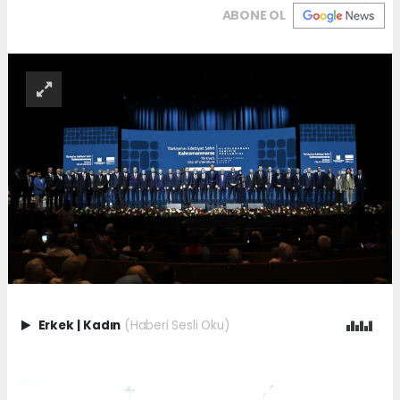
ABONE OL
Erkek
|
Kadın
(Haberi Sesli Oku)