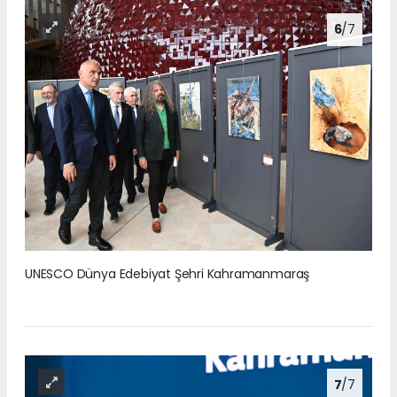
6
/7
UNESCO Dünya Edebiyat Şehri Kahramanmaraş
7
/7