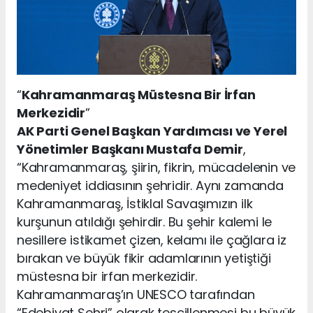
“
Kahramanmaraş Müstesna Bir İrfan
Merkezidir
”
AK Parti Genel Başkan Yardımcısı ve Yerel
Yönetimler Başkanı Mustafa Demir
,
“Kahramanmaraş, şiirin, fikrin, mücadelenin ve
medeniyet iddiasının şehridir. Aynı zamanda
Kahramanmaraş, İstiklal Savaşımızın ilk
kurşunun atıldığı şehirdir. Bu şehir kalemi le
nesillere istikamet çizen, kelamı ile çağlara iz
bırakan ve büyük fikir adamlarının yetiştiği
müstesna bir irfan merkezidir.
Kahramanmaraş’ın UNESCO tarafından
“Edebiyat Şehri” olarak tescillenmesi bu büyük