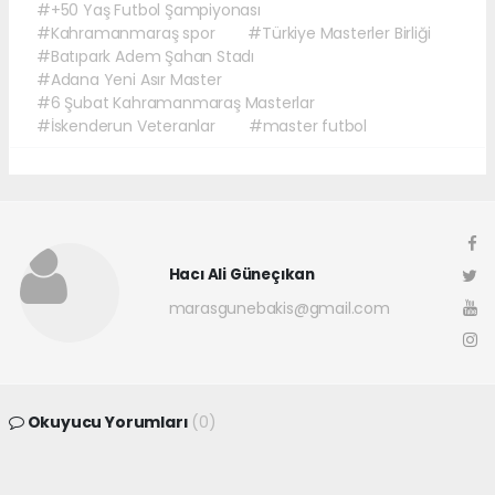
#+50 Yaş Futbol Şampiyonası
#Kahramanmaraş spor
#Türkiye Masterler Birliği
#Batıpark Adem Şahan Stadı
#Adana Yeni Asır Master
#6 Şubat Kahramanmaraş Masterlar
#İskenderun Veteranlar
#master futbol
Hacı Ali Güneçıkan
marasgunebakis@gmail.com
Okuyucu Yorumları
(0)