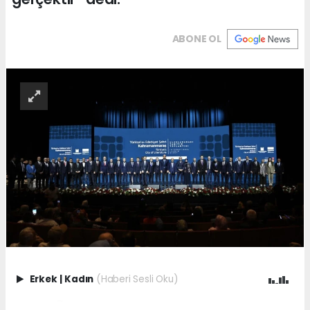
ABONE OL
Erkek
|
Kadın
(Haberi Sesli Oku)