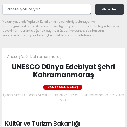
Gönder
Yorum yazarak Topluluk Kuralları’nı kabul etmiş bulunuyor ve
marasgunebakis.com.tr sitesine yaptığınız yorumunuzla ilgili doğrudan veya
dolaylı tüm sorumluluğu tek başınıza üstleniyorsunuz. Yazılan tüm
yorumlardan site yönetimi hiçbir şekilde sorumlu tutulamaz.
Anasayfa
Kahramanmaraş
UNESCO Dünya Edebiyat Şehri
Kahramanmaraş
KAHRAMANMARAŞ
(Web Sitesi) - Web Sitesi | 19.06.2026 - 16:50, Güncelleme: 29.06.2026
- 23:02
Kültür ve Turizm Bakanlığı