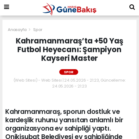
Anasayfa
Spor
Kahramanmaraş’ta +50 Yaş
Futbol Heyecanı: Şampiyon
Kayseri Master
SPOR
(Web Sitesi) - Web Sitesi | 24.05.2026 - 21:23, Güncelleme:
24.05.2026 - 21:23
Kahramanmaraş, sporun dostluk ve
kardeşlik ruhunu yansıtan anlamlı bir
organizasyona ev sahipliği yaptı.
Onikişubat Belediyesi ev sahipliğinde