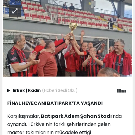
Erkek
|
Kadın
(Haberi Sesli Oku)
FİNAL HEYECANI BATIPARK’TA YAŞANDI
Karşılaşmalar,
Batıpark Adem Şahan Stadı
’nda
oynandı. Türkiye’nin farklı şehirlerinden gelen
master takımlarının mücadele ettiği