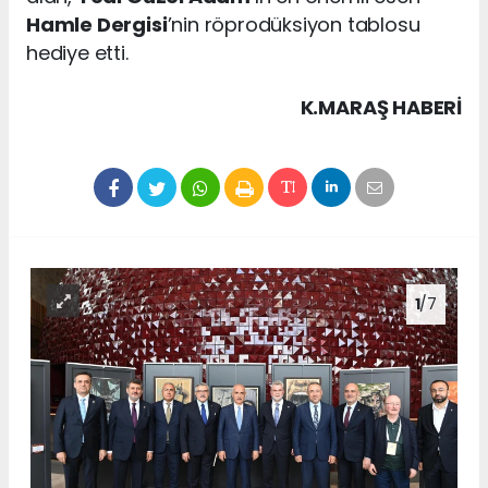
Hamle Dergisi
’nin röprodüksiyon tablosu
hediye etti.
K.MARAŞ HABERİ
1
/7