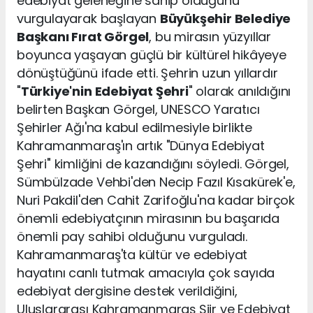
edebiyat geleneğine sahip olduğunu
vurgulayarak başlayan
Büyükşehir Belediye
Başkanı Fırat Görgel
, bu mirasın yüzyıllar
boyunca yaşayan güçlü bir kültürel hikâyeye
dönüştüğünü ifade etti. Şehrin uzun yıllardır
"
Türkiye'nin Edebiyat Şehri
" olarak anıldığını
belirten Başkan Görgel, UNESCO Yaratıcı
Şehirler Ağı'na kabul edilmesiyle birlikte
Kahramanmaraş'ın artık "Dünya Edebiyat
Şehri" kimliğini de kazandığını söyledi. Görgel,
Sümbülzade Vehbi'den Necip Fazıl Kısakürek'e,
Nuri Pakdil'den Cahit Zarifoğlu'na kadar birçok
önemli edebiyatçının mirasının bu başarıda
önemli pay sahibi olduğunu vurguladı.
Kahramanmaraş'ta kültür ve edebiyat
hayatını canlı tutmak amacıyla çok sayıda
edebiyat dergisine destek verildiğini,
Uluslararası Kahramanmaraş Şiir ve Edebiyat