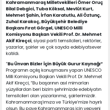
Kahramanmaraş Milletvekilleri Ömer Oruç
Bilal Debgici, Tuba Köksal, Mevlüt Kurt,
Mehmet Şahin, İrfan Karatutlu, Ali Öztunç,
Zuhal Karakoç, Büyükşehir Belediye
Başkanı Fırat Görgel, UNESCO Milli
Komisyonu Başkan Vekili Prof. Dr. Mehmet
Akif Kireçci
, siyasi parti temsilcileri, rektörler,
yazarlar, şairler ve çok sayıda edebiyatsever
katıldı.
“
Bu Ünvan Bizler İçin Büyük Gurur Kaynağı”
Programın açılış konuşmasını yapan UNESCO
Milli Komisyonu Başkan Vekili Prof. Dr. Mehmet
Akif Kireçci, “Bu başarının asıl mimarları
yüzyıllardan beri bizim şehrimizde edebiyatın
temsilcileri olan yazarlarımız, şairlerimizdir.
Kahramanmaraş’ımıza ve Türkiye’mize hayırlı
olsun. Bu paye Kahramanmaraş için yepyeni