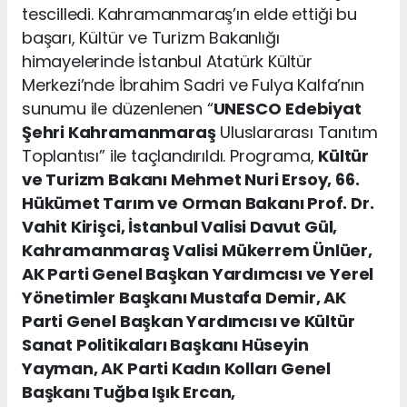
tescilledi. Kahramanmaraş’ın elde ettiği bu
başarı, Kültür ve Turizm Bakanlığı
himayelerinde İstanbul Atatürk Kültür
Merkezi’nde İbrahim Sadri ve Fulya Kalfa’nın
sunumu ile düzenlenen “
UNESCO
Edebiyat
Şehri Kahramanmaraş
Uluslararası Tanıtım
Toplantısı” ile taçlandırıldı. Programa,
Kültür
ve Turizm Bakanı Mehmet Nuri Ersoy, 66.
Hükümet Tarım ve Orman Bakanı Prof. Dr.
Vahit Kirişci, İstanbul Valisi Davut Gül,
Kahramanmaraş Valisi Mükerrem Ünlüer,
AK Parti Genel Başkan Yardımcısı ve Yerel
Yönetimler Başkanı Mustafa Demir, AK
Parti Genel Başkan Yardımcısı ve Kültür
Sanat Politikaları Başkanı Hüseyin
Yayman, AK Parti Kadın Kolları Genel
Başkanı Tuğba Işık Ercan,