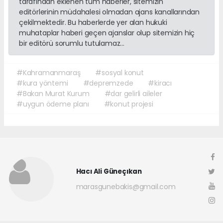
tarafından eklenen tüm haberler, sitemizin
editörlerinin müdahalesi olmadan ajans kanallarından
çekilmektedir. Bu haberlerde yer alan hukuki
muhataplar haberi geçen ajanslar olup sitemizin hiç
bir editörü sorumlu tutulamaz...
#Kahramanmaraş
#sosyal konut
#kura yöntemi
#depremzede
#kiracı
#Bakan Murat Kurum
#dar gelirli aileler
#uygun ödeme planı
#konut projesi
Hacı Ali Güneçıkan
marasgunebakis@gmail.com