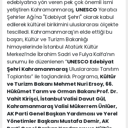
edebiyatına yön veren pek çok önemli ismi
yetiştiren Kahramanmaraş,
UNESCO
Yaratıcı
Şehirler Ağı'na "Edebiyat Şehri" olarak kabul
edilerek kültürel birikimini uluslararası ölçekte
tescilledi. Kahramanmaraş’ın elde ettiği bu
başarı, Kültür ve Turizm Bakanlığı
himayelerinde İstanbul Atatürk Kültür
Merkezi’nde İbrahim Sadri ve Fulya Kalfa’nın
sunumu ile düzenlenen “
UNESCO
Edebiyat
Şehri Kahramanmaraş
Uluslararası Tanıtım
Toplantısı” ile taçlandırıldı. Programa,
Kültür
ve Turizm Bakanı Mehmet Nuri Ersoy, 66.
Hükümet Tarım ve Orman Bakanı Prof. Dr.
Vahit Kirişci, İstanbul Valisi Davut Gül,
Kahramanmaraş Valisi Mükerrem Ünlüer,
AK Parti Genel Başkan Yardımcısı ve Yerel
Yönetimler Başkanı Mustafa Demir, AK