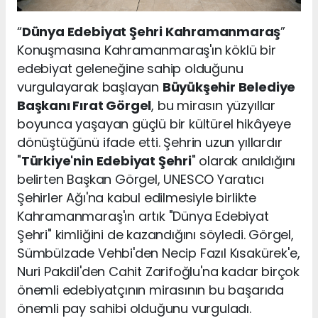
“
Dünya Edebiyat Şehri Kahramanmaraş
”
Konuşmasına Kahramanmaraş'ın köklü bir
edebiyat geleneğine sahip olduğunu
vurgulayarak başlayan
Büyükşehir Belediye
Başkanı Fırat Görgel
, bu mirasın yüzyıllar
boyunca yaşayan güçlü bir kültürel hikâyeye
dönüştüğünü ifade etti. Şehrin uzun yıllardır
"
Türkiye'nin Edebiyat Şehri
" olarak anıldığını
belirten Başkan Görgel, UNESCO Yaratıcı
Şehirler Ağı'na kabul edilmesiyle birlikte
Kahramanmaraş'ın artık "Dünya Edebiyat
Şehri" kimliğini de kazandığını söyledi. Görgel,
Sümbülzade Vehbi'den Necip Fazıl Kısakürek'e,
Nuri Pakdil'den Cahit Zarifoğlu'na kadar birçok
önemli edebiyatçının mirasının bu başarıda
önemli pay sahibi olduğunu vurguladı.