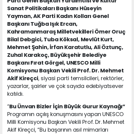
Parti Genel Başkan Yardımcısı ve Kültür
Sanat Politikaları Başkanı Hüseyin
Yayman, AK Parti Kadın Kolları Genel
Başkanı Tuğba Işık Ercan,
Kahramanmaraş Milletvekilleri Ömer Oruç
Bilal Debgici, Tuba Köksal, Mevlüt Kurt,
Mehmet Şahin, İrfan Karatutlu, Ali Öztunç,
Zuhal Karakoç, Büyükşehir Belediye
Başkanı Fırat Görgel, UNESCO Milli
Komisyonu Başkan Vekili Prof. Dr. Mehmet
Akif Kireçci
, siyasi parti temsilcileri, rektörler,
yazarlar, şairler ve çok sayıda edebiyatsever
katıldı.
“
Bu Ünvan Bizler İçin Büyük Gurur Kaynağı”
Programın açılış konuşmasını yapan UNESCO
Milli Komisyonu Başkan Vekili Prof. Dr. Mehmet
Akif Kireçci, “Bu başarının asıl mimarları