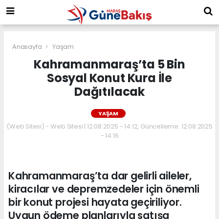
Anasayfa
Yaşam
Kahramanmaraş’ta 5 Bin
Sosyal Konut Kura İle
Dağıtılacak
YAŞAM
(Web Sitesi) - Web Sitesi | 12.08.2025 - 14:12, Güncelleme: 12.08.2025
- 14:16
Kahramanmaraş’ta dar gelirli aileler,
kiracılar ve depremzedeler için önemli
bir konut projesi hayata geçiriliyor.
Uygun ödeme planlarıyla satışa