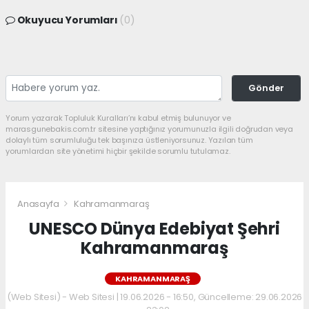
Okuyucu Yorumları
(0)
Gönder
Yorum yazarak Topluluk Kuralları’nı kabul etmiş bulunuyor ve
marasgunebakis.com.tr sitesine yaptığınız yorumunuzla ilgili doğrudan veya
dolaylı tüm sorumluluğu tek başınıza üstleniyorsunuz. Yazılan tüm
yorumlardan site yönetimi hiçbir şekilde sorumlu tutulamaz.
Anasayfa
Kahramanmaraş
UNESCO Dünya Edebiyat Şehri
Kahramanmaraş
KAHRAMANMARAŞ
(Web Sitesi) - Web Sitesi | 19.06.2026 - 16:50, Güncelleme: 29.06.2026