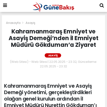
Anasayfa
Asayiş
Kahramanmaraş Emniyet ve
Asayiş Derneği’nden İl Emniyet
Müdürü Gökduman’a Ziyaret
ASAYIŞ
(Web Sitesi) - Web Sitesi | 22.05.2025 - 23:32, Güncelleme:
22.05.2025 - 23:32
Kahramanmaraş Emniyet ve Asayiş
Derneği yönetimi, gerçekleştirdikleri
olağan genel kurulun ardından İl
Emniyet Müdürü Nurettin Gökduman’ı