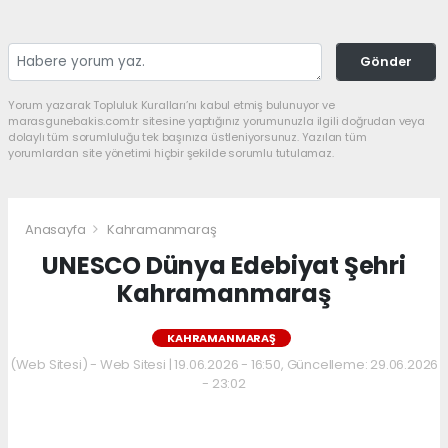
Gönder
Yorum yazarak Topluluk Kuralları’nı kabul etmiş bulunuyor ve
marasgunebakis.com.tr sitesine yaptığınız yorumunuzla ilgili doğrudan veya
dolaylı tüm sorumluluğu tek başınıza üstleniyorsunuz. Yazılan tüm
yorumlardan site yönetimi hiçbir şekilde sorumlu tutulamaz.
Anasayfa
Kahramanmaraş
UNESCO Dünya Edebiyat Şehri
Kahramanmaraş
KAHRAMANMARAŞ
(Web Sitesi) - Web Sitesi | 19.06.2026 - 16:50, Güncelleme: 29.06.2026
- 23:02