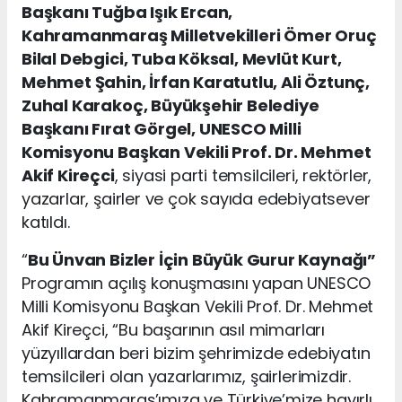
Başkanı Tuğba Işık Ercan,
Kahramanmaraş Milletvekilleri Ömer Oruç
Bilal Debgici, Tuba Köksal, Mevlüt Kurt,
Mehmet Şahin, İrfan Karatutlu, Ali Öztunç,
Zuhal Karakoç, Büyükşehir Belediye
Başkanı Fırat Görgel, UNESCO Milli
Komisyonu Başkan Vekili Prof. Dr. Mehmet
Akif Kireçci
, siyasi parti temsilcileri, rektörler,
yazarlar, şairler ve çok sayıda edebiyatsever
katıldı.
“
Bu Ünvan Bizler İçin Büyük Gurur Kaynağı”
Programın açılış konuşmasını yapan UNESCO
Milli Komisyonu Başkan Vekili Prof. Dr. Mehmet
Akif Kireçci, “Bu başarının asıl mimarları
yüzyıllardan beri bizim şehrimizde edebiyatın
temsilcileri olan yazarlarımız, şairlerimizdir.
Kahramanmaraş’ımıza ve Türkiye’mize hayırlı