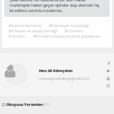
çekilmektedir. Bu haberlerde yer alan hukuki
muhataplar haberi geçen ajanslar olup sitemizin hiç
bir editörü sorumlu tutulamaz...
#Kahramanmaraş
#İl emniyet müdürlüğü
#Emniyet ve Asayiş Derneği
#Yönetim
#Ziyaret i
#Emniyet müdürü Nurettin gökduman
Hacı Ali Güneçıkan
marasgunebakis@gmail.com
Okuyucu Yorumları
(0)