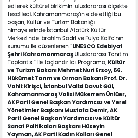
edilerek kültürel birikimini uluslararası ölçekte
tescilledi. Kahramanmaraş’ın elde ettiği bu
başarı, Kültür ve Turizm Bakanlığı
himayelerinde İstanbul Atatürk Kültür
Merkezi’nde İbrahim Sadri ve Fulya Kalfa’nın
sunumu ile düzenlenen “
UNESCO
Edebiyat
Şehri Kahramanmaraş
Uluslararası Tanıtım
Toplantısı” ile taçlandırıldı. Programa,
Kültür
ve Turizm Bakanı Mehmet Nuri Ersoy, 66.
Hükümet Tarım ve Orman Bakanı Prof. Dr.
Vahit Kirişci, İstanbul Valisi Davut Gül,
Kahramanmaraş Valisi Mükerrem Ünlüer,
AK Parti Genel Başkan Yardımcısı ve Yerel
Yönetimler Başkanı Mustafa Demir, AK
Parti Genel Başkan Yardımcısı ve Kültür
Sanat Politikaları Başkanı Hüseyin
Yayman, AK Parti Kadın Kolları Genel