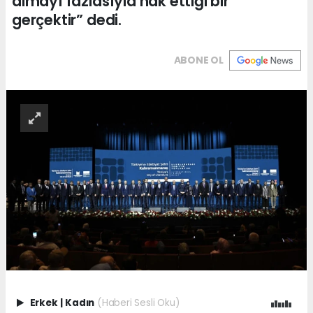
almayı fazlasıyla hak ettiği bir
gerçektir” dedi.
ABONE OL
Erkek
|
Kadın
(Haberi Sesli Oku)