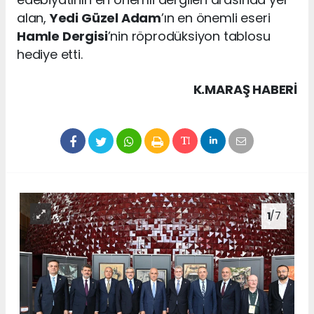
alan,
Yedi Güzel Adam
’ın en önemli eseri
Hamle Dergisi
’nin röprodüksiyon tablosu
hediye etti.
K.MARAŞ HABERİ
1
/7