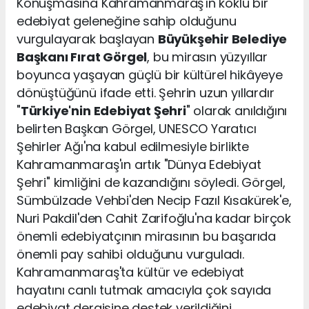
Konuşmasına Kahramanmaraş'ın köklü bir
edebiyat geleneğine sahip olduğunu
vurgulayarak başlayan
Büyükşehir Belediye
Başkanı Fırat Görgel
, bu mirasın yüzyıllar
boyunca yaşayan güçlü bir kültürel hikâyeye
dönüştüğünü ifade etti. Şehrin uzun yıllardır
"
Türkiye'nin Edebiyat Şehri
" olarak anıldığını
belirten Başkan Görgel, UNESCO Yaratıcı
Şehirler Ağı'na kabul edilmesiyle birlikte
Kahramanmaraş'ın artık "Dünya Edebiyat
Şehri" kimliğini de kazandığını söyledi. Görgel,
Sümbülzade Vehbi'den Necip Fazıl Kısakürek'e,
Nuri Pakdil'den Cahit Zarifoğlu'na kadar birçok
önemli edebiyatçının mirasının bu başarıda
önemli pay sahibi olduğunu vurguladı.
Kahramanmaraş'ta kültür ve edebiyat
hayatını canlı tutmak amacıyla çok sayıda
edebiyat dergisine destek verildiğini,