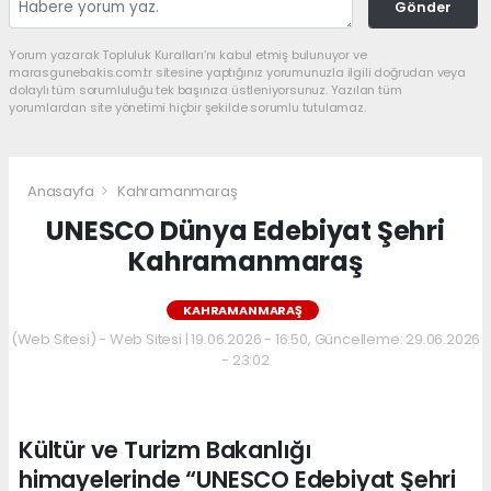
Gönder
Yorum yazarak Topluluk Kuralları’nı kabul etmiş bulunuyor ve
marasgunebakis.com.tr sitesine yaptığınız yorumunuzla ilgili doğrudan veya
dolaylı tüm sorumluluğu tek başınıza üstleniyorsunuz. Yazılan tüm
yorumlardan site yönetimi hiçbir şekilde sorumlu tutulamaz.
Anasayfa
Kahramanmaraş
UNESCO Dünya Edebiyat Şehri
Kahramanmaraş
KAHRAMANMARAŞ
(Web Sitesi) - Web Sitesi | 19.06.2026 - 16:50, Güncelleme: 29.06.2026
- 23:02
Kültür ve Turizm Bakanlığı
himayelerinde “UNESCO Edebiyat Şehri