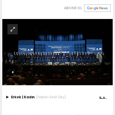
ABONE OL
Erkek
|
Kadın
(Haberi Sesli Oku)