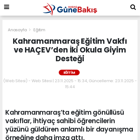
Anasayfa
Eğitim
Kahramanmaraş Eğitim Vakfı
ve HAÇEV’den İki Okula Giyim
Desteği
EĞITIM
(Web Sitesi) - Web Sitesi | 23.11.2025 - 15:34, Güncelleme: 23.11.2025 -
15:44
Kahramanmaraş’ta eğitim gönüllüsü
vakıflar, ihtiyaç sahibi öğrencilerin
yüzünü güldüren anlamlı bir dayanışma
örneğine daha imza attı.