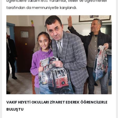
öğrencilere takdim etti. Yardımlar, veliler ve öğretmenler
tarafından da memnuniyetle karşılandı.
VAKIF HEYETİ OKULLARI ZİYARET EDEREK ÖĞRENCİLERLE
BULUŞTU