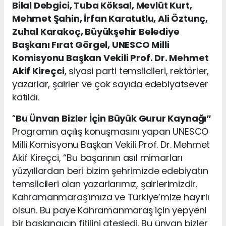
Bilal Debgici, Tuba Köksal, Mevlüt Kurt,
Mehmet Şahin, İrfan Karatutlu, Ali Öztunç,
Zuhal Karakoç, Büyükşehir Belediye
Başkanı Fırat Görgel, UNESCO Milli
Komisyonu Başkan Vekili Prof. Dr. Mehmet
Akif Kireçci
, siyasi parti temsilcileri, rektörler,
yazarlar, şairler ve çok sayıda edebiyatsever
katıldı.
“
Bu Ünvan Bizler İçin Büyük Gurur Kaynağı”
Programın açılış konuşmasını yapan UNESCO
Milli Komisyonu Başkan Vekili Prof. Dr. Mehmet
Akif Kireçci, “Bu başarının asıl mimarları
yüzyıllardan beri bizim şehrimizde edebiyatın
temsilcileri olan yazarlarımız, şairlerimizdir.
Kahramanmaraş’ımıza ve Türkiye’mize hayırlı
olsun. Bu paye Kahramanmaraş için yepyeni
bir başlangıcın fitilini ateşledi. Bu ünvan bizler