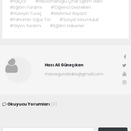
#HAÇEV
#Hacıömeroğlu Çınar Eğitim Vakfı
#Eğitim Yardımı
#Öğrenci Destekleri
#Hüseyin Turaç
#Mahmut Bayazıt
#Fahrettin Oğuz Tor
#Sosyal Sorumluluk
#Giyim Yardımı
#Eğitim Haberleri
Hacı Ali Güneçıkan
marasgunebakis@gmail.com
Okuyucu Yorumları
(0)