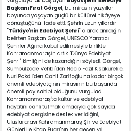
vurgulayarak başlayan
Büyükşehir Belediye
Başkanı Fırat Görgel
, bu mirasın yüzyıllar
boyunca yaşayan güçlü bir kültürel hikâyeye
dönüştüğünü ifade etti. Şehrin uzun yıllardır
"
Türkiye'nin Edebiyat Şehri
" olarak anıldığını
belirten Başkan Görgel, UNESCO Yaratıcı
Şehirler Ağı'na kabul edilmesiyle birlikte
Kahramanmaraş'ın artık "Dünya Edebiyat
Şehri" kimliğini de kazandığını söyledi. Görgel,
Sümbülzade Vehbi'den Necip Fazıl Kısakürek'e,
Nuri Pakdil'den Cahit Zarifoğlu'na kadar birçok
önemli edebiyatçının mirasının bu başarıda
önemli pay sahibi olduğunu vurguladı.
Kahramanmaraş'ta kültür ve edebiyat
hayatını canlı tutmak amacıyla çok sayıda
edebiyat dergisine destek verildiğini,
Uluslararası Kahramanmaraş Şiir ve Edebiyat
Günleri ile Kitap Fuarı'nın her geçen yıl