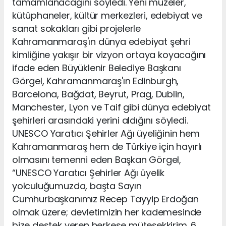
tamamlanacağını söyledi. Yeni müzeler,
kütüphaneler, kültür merkezleri, edebiyat ve
sanat sokakları gibi projelerle
Kahramanmaraş'ın dünya edebiyat şehri
kimliğine yakışır bir vizyon ortaya koyacağını
ifade eden Büyüklenir Belediye Başkanı
Görgel, Kahramanmaraş'ın Edinburgh,
Barcelona, Bağdat, Beyrut, Prag, Dublin,
Manchester, Lyon ve Taif gibi dünya edebiyat
şehirleri arasındaki yerini aldığını söyledi.
UNESCO Yaratıcı Şehirler Ağı üyeliğinin hem
Kahramanmaraş hem de Türkiye için hayırlı
olmasını temenni eden Başkan Görgel,
“UNESCO Yaratıcı Şehirler Ağı üyelik
yolculuğumuzda, başta Sayın
Cumhurbaşkanımız Recep Tayyip Erdoğan
olmak üzere; devletimizin her kademesinde
bize destek veren herkese müteşekkirim. 6