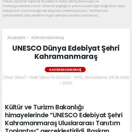
Yorum yazarak Topluluk Kuralları’nı kabul etmiş bulunuyor ve
marasgunebakis.com.tr sitesine yaptığınız yorumunuzla ilgili doğrudan veya
dolaylı tüm sorumluluğu tek başınıza üstleniyorsunuz. Yazılan tüm
yorumlardan site yönetimi hiçbir şekilde sorumlu tutulamaz.
Anasayfa
Kahramanmaraş
UNESCO Dünya Edebiyat Şehri
Kahramanmaraş
KAHRAMANMARAŞ
(Web Sitesi) - Web Sitesi | 19.06.2026 - 16:50, Güncelleme: 29.06.2026
- 23:02
Kültür ve Turizm Bakanlığı
himayelerinde “UNESCO Edebiyat Şehri
Kahramanmaraş Uluslararası Tanıtım
Toplantısı” gerçekleştirildi. Başkan