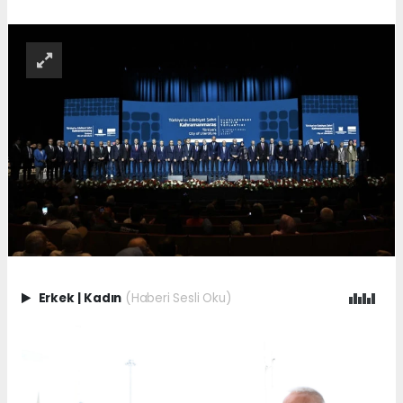
Erkek
|
Kadın
(Haberi Sesli Oku)