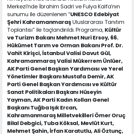
Merkezi’nde İbrahim Sadri ve Fulya Kalfa’nın
sunumu ile düzenlenen “
UNESCO
Edebiyat
Şehri Kahramanmaraş
Uluslararası Tanıtım
Toplantısı” ile taçlandırıldı. Programa,
Kültür
ve Turizm Bakanı Mehmet Nuri Ersoy, 66.
Hükümet Tarım ve Orman Bakanı Prof. Dr.
Vahit Kirişci, İstanbul Valisi Davut Gül,
Kahramanmaraş Valisi Mükerrem Ünlüer,
AK Parti Genel Başkan Yardımcısı ve Yerel
Yönetimler Başkanı Mustafa Demir, AK
Parti Genel Başkan Yardımcısı ve Kültür
Sanat Politikaları Başkanı Hüseyin
Yayman, AK Parti Kadın Kolları Genel
Başkanı Tuğba Işık Ercan,
Kahramanmaraş Milletvekilleri Ömer Oruç
Bilal Debgici, Tuba Köksal, Mevlüt Kurt,
Mehmet Şahin, İrfan Karatutlu, Ali Öztunç,