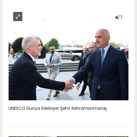
4
/7
UNESCO Dünya Edebiyat Şehri Kahramanmaraş