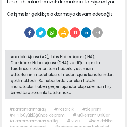
hasarlı binalardan uzak durmalarını tavsiye ediyor.
Gelişmeler geldikçe aktarmaya devam edeceğiz.
Anadolu Ajansı (AA), İhlas Haber Ajansı (İHA),
Demirören Haber Ajansı (DHA) ve diğer ajanslar
tarafından eklenen tüm haberler, sitemizin
editörlerinin müdahalesi olmadan ajans kanallarından
çekilmektedir. Bu haberlerde yer alan hukuki
muhataplar haberi geçen ajanslar olup sitemizin hiç
bir editörü sorumlu tutulamaz...
#Kahramanmaraş
#Pazarcık
#deprem
#4.4 büyüklüğünde deprem
#Mükerrem Ünlüer
#Kahramanmaraş Valiliği
#AFAD
#son dakika
#Pazarcık depremi
#Kahramanmaraş haberleri