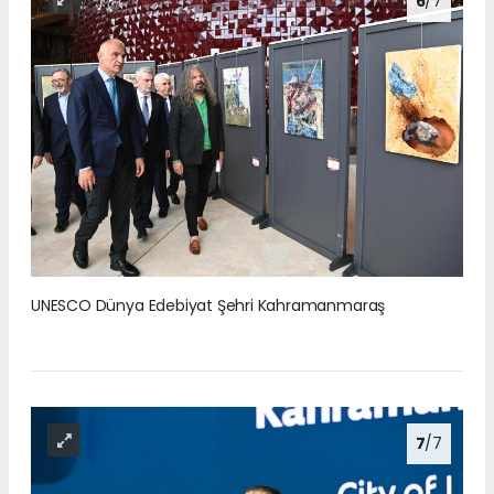
6
/7
UNESCO Dünya Edebiyat Şehri Kahramanmaraş
7
/7