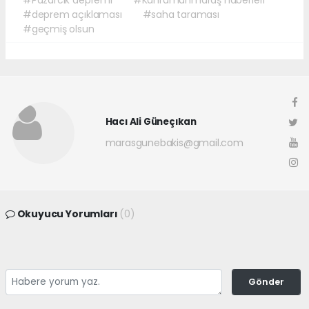
#deprem açıklaması
#saha taraması
#geçmiş olsun
Hacı Ali Güneçıkan
marasgunebakis@gmail.com
Okuyucu Yorumları
(0)
Gönder