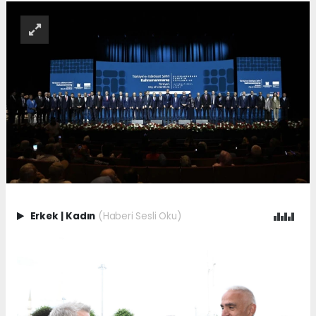
Erkek
|
Kadın
(Haberi Sesli Oku)