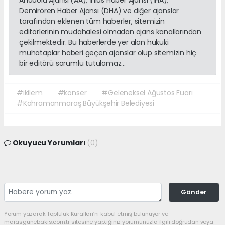
Anadolu Ajansı (AA), İhlas Haber Ajansı (İHA),
Demirören Haber Ajansı (DHA) ve diğer ajanslar
tarafından eklenen tüm haberler, sitemizin
editörlerinin müdahalesi olmadan ajans kanallarından
çekilmektedir. Bu haberlerde yer alan hukuki
muhataplar haberi geçen ajanslar olup sitemizin hiç
bir editörü sorumlu tutulamaz...
#ikilem
#konser
#Geleneksel Ağustos Fuarı
#Kahramanmaraş Büyükşehir Belediyesi
Okuyucu Yorumları
(0)
Gönder
Yorum yazarak Topluluk Kuralları’nı kabul etmiş bulunuyor ve
marasgunebakis.com.tr sitesine yaptığınız yorumunuzla ilgili doğrudan veya