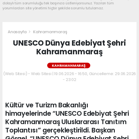
dolaylı tüm sorumluluğu tek başınıza üstleniyorsunuz. Yazılan tüm
yorumlardan site yönetimi hiçbir şekilde sorumlu tutulamaz.
Anasayfa
Kahramanmaraş
UNESCO Dünya Edebiyat Şehri
Kahramanmaraş
KAHRAMANMARAŞ
(Web Sitesi) - Web Sitesi | 19.06.2026 - 16:50, Güncelleme: 29.06.2026
- 23:02
Kültür ve Turizm Bakanlığı
himayelerinde “UNESCO Edebiyat Şehri
Kahramanmaraş Uluslararası Tanıtım
Toplantısı” gerçekleştirildi. Başkan
Görgel, “UNESCO Dünya Edebiyat Şehri