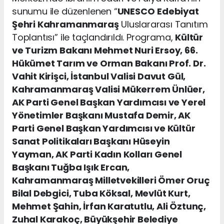
sunumu ile düzenlenen “
UNESCO
Edebiyat
Şehri Kahramanmaraş
Uluslararası Tanıtım
Toplantısı” ile taçlandırıldı. Programa,
Kültür
ve Turizm Bakanı Mehmet Nuri Ersoy, 66.
Hükümet Tarım ve Orman Bakanı Prof. Dr.
Vahit Kirişci, İstanbul Valisi Davut Gül,
Kahramanmaraş Valisi Mükerrem Ünlüer,
AK Parti Genel Başkan Yardımcısı ve Yerel
Yönetimler Başkanı Mustafa Demir, AK
Parti Genel Başkan Yardımcısı ve Kültür
Sanat Politikaları Başkanı Hüseyin
Yayman, AK Parti Kadın Kolları Genel
Başkanı Tuğba Işık Ercan,
Kahramanmaraş Milletvekilleri Ömer Oruç
Bilal Debgici, Tuba Köksal, Mevlüt Kurt,
Mehmet Şahin, İrfan Karatutlu, Ali Öztunç,
Zuhal Karakoç, Büyükşehir Belediye