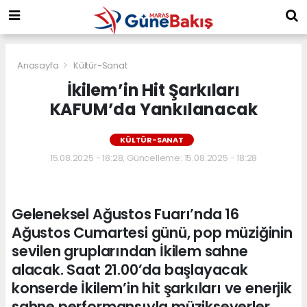
Anasayfa
Kültür-Sanat
İkilem’in Hit Şarkıları
KAFUM’da Yankılanacak
KÜLTÜR-SANAT
15.08.2025 - 18:28, Güncelleme: 15.08.2025 - 18:28
Geleneksel Ağustos Fuarı’nda 16
Ağustos Cumartesi günü, pop müziğinin
sevilen gruplarından İkilem sahne
alacak. Saat 21.00’da başlayacak
konserde İkilem’in hit şarkıları ve enerjik
sahne performansıyla müzikseverler