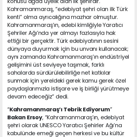
konusu ağda üyelik alan ilk şehirdir.
Kahramanmaraş, “edebiyat şehri olan ilk Türk
kenti” olma ayrıcalığına mazhar olmuştur.
Kahramanmaraş’ın, edebi kimliğiyle Yaratıcı
Şehriler Ağı’nda yer almayı fazlasıyla hak
ettiği bir gerçektir. Türk edebiyatının sesini
dünyaya duyurmak için bu unvanı kullanacak;
aynı zamanda Kahramanmaraş’ın endüstriyel
gelişimini üst seviyeye taşımak, farklı
sahalarda sürdürülebilirliğe net katkılar
sunmak için yereldeki gerek kamu gerek özel
paydaşlarımızla istişare ve iş birliği yürütmeye
devam edeceğiz” dedi.
“
Kahramanmaraş’ı Tebrik Ediyorum
”
Bakan Ersoy
, “Kahramanmaraş’ın, edebiyat
şehri olarak UNESCO Yaratıcı Şehirler Ağı’na
kabulünde emeği geçen herkesi ve bu kültür