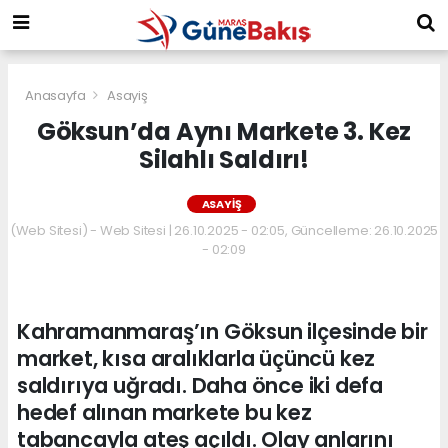
Anasayfa
Asayiş
Göksun’da Aynı Markete 3. Kez
Silahlı Saldırı!
ASAYIŞ
(Web Sitesi) - Web Sitesi | 26.10.2025 - 02:05, Güncelleme: 26.10.2025
- 02:09
Kahramanmaraş’ın Göksun ilçesinde bir
market, kısa aralıklarla üçüncü kez
saldırıya uğradı. Daha önce iki defa
hedef alınan markete bu kez
tabancayla ateş açıldı. Olay anlarını