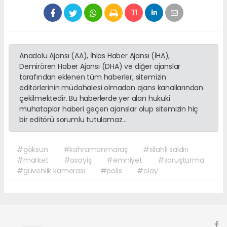
Anadolu Ajansı (AA), İhlas Haber Ajansı (İHA),
Demirören Haber Ajansı (DHA) ve diğer ajanslar
tarafından eklenen tüm haberler, sitemizin
editörlerinin müdahalesi olmadan ajans kanallarından
çekilmektedir. Bu haberlerde yer alan hukuki
muhataplar haberi geçen ajanslar olup sitemizin hiç
bir editörü sorumlu tutulamaz...
#göksun
#kahramanmaraş
#silahlı saldırı
#market
#asayiş
#emniyet
#soruşturma
#güvenlik kamerası
#polis
#olay