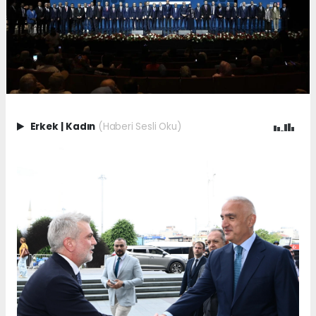
Erkek
|
Kadın
(Haberi Sesli Oku)