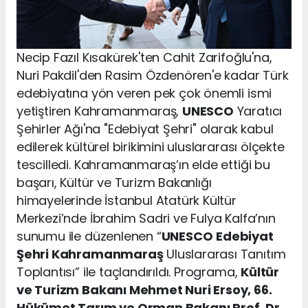
Necip Fazıl Kısakürek'ten Cahit Zarifoğlu'na,
Nuri Pakdil'den Rasim Özdenören'e kadar Türk
edebiyatına yön veren pek çok önemli ismi
yetiştiren Kahramanmaraş,
UNESCO
Yaratıcı
Şehirler Ağı'na "Edebiyat Şehri" olarak kabul
edilerek kültürel birikimini uluslararası ölçekte
tescilledi. Kahramanmaraş’ın elde ettiği bu
başarı, Kültür ve Turizm Bakanlığı
himayelerinde İstanbul Atatürk Kültür
Merkezi’nde İbrahim Sadri ve Fulya Kalfa’nın
sunumu ile düzenlenen “
UNESCO
Edebiyat
Şehri Kahramanmaraş
Uluslararası Tanıtım
Toplantısı” ile taçlandırıldı. Programa,
Kültür
ve Turizm Bakanı Mehmet Nuri Ersoy, 66.
Hükümet Tarım ve Orman Bakanı Prof. Dr.