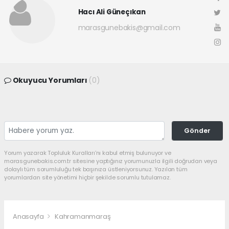
Hacı Ali Güneçıkan
marasgunebakis@gmail.com
Okuyucu Yorumları
(0)
Gönder
Yorum yazarak Topluluk Kuralları’nı kabul etmiş bulunuyor ve
marasgunebakis.com.tr sitesine yaptığınız yorumunuzla ilgili doğrudan veya
dolaylı tüm sorumluluğu tek başınıza üstleniyorsunuz. Yazılan tüm
yorumlardan site yönetimi hiçbir şekilde sorumlu tutulamaz.
Anasayfa
Kahramanmaraş