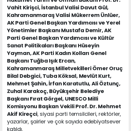
Vahit Kirişci, İstanbul Valisi Davut Gül,
Kahramanmaraş Valisi Mükerrem Ünlüer,
AK Parti Genel Başkan Yardımcısı ve Yerel
Yönetimler Başkanı Mustafa Demir, AK
Parti Genel Başkan Yardımcısı ve Kültür
Sanat Politikaları Başkanı Hüseyin
Yayman, AK Parti Kadın Kolları Genel
Başkanı Tuğba Işık Ercan,
Kahramanmaraş Milletvekilleri Ömer Oruç
Bilal Debgici, Tuba Köksal, Mevlüt Kurt,
Mehmet Şahin, İrfan Karatutlu, Ali Öztunç,
Zuhal Karakoç, Büyükşehir Belediye
Başkanı Fırat Görgel, UNESCO Milli
Komisyonu Başkan Vekili Prof. Dr. Mehmet
Akif Kireçci
, siyasi parti temsilcileri, rektörler,
yazarlar, şairler ve çok sayıda edebiyatsever
katıldı.