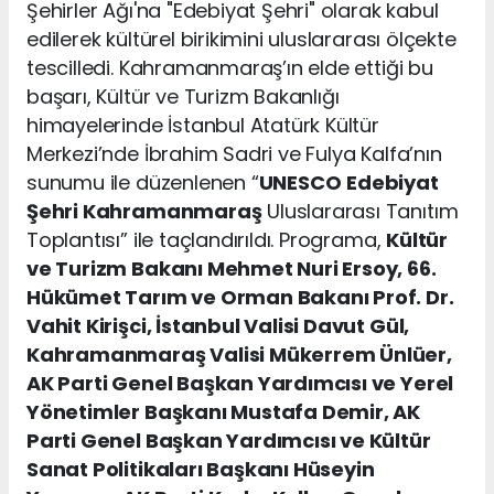
Şehirler Ağı'na "Edebiyat Şehri" olarak kabul
edilerek kültürel birikimini uluslararası ölçekte
tescilledi. Kahramanmaraş’ın elde ettiği bu
başarı, Kültür ve Turizm Bakanlığı
himayelerinde İstanbul Atatürk Kültür
Merkezi’nde İbrahim Sadri ve Fulya Kalfa’nın
sunumu ile düzenlenen “
UNESCO
Edebiyat
Şehri Kahramanmaraş
Uluslararası Tanıtım
Toplantısı” ile taçlandırıldı. Programa,
Kültür
ve Turizm Bakanı Mehmet Nuri Ersoy, 66.
Hükümet Tarım ve Orman Bakanı Prof. Dr.
Vahit Kirişci, İstanbul Valisi Davut Gül,
Kahramanmaraş Valisi Mükerrem Ünlüer,
AK Parti Genel Başkan Yardımcısı ve Yerel
Yönetimler Başkanı Mustafa Demir, AK
Parti Genel Başkan Yardımcısı ve Kültür
Sanat Politikaları Başkanı Hüseyin