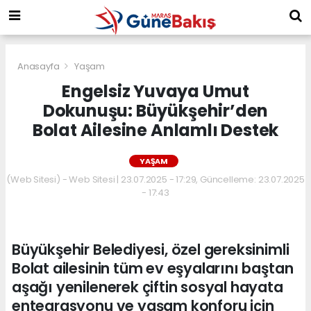
Anasayfa
Yaşam
Engelsiz Yuvaya Umut
Dokunuşu: Büyükşehir’den
Bolat Ailesine Anlamlı Destek
YAŞAM
(Web Sitesi) - Web Sitesi | 23.07.2025 - 17:29, Güncelleme: 23.07.2025
- 17:43
Büyükşehir Belediyesi, özel gereksinimli
Bolat ailesinin tüm ev eşyalarını baştan
aşağı yenilenerek çiftin sosyal hayata
entegrasyonu ve yaşam konforu için