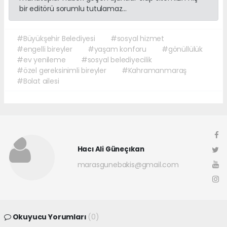
bir editörü sorumlu tutulamaz...
#Büyükşehir Belediyesi
#sosyal hizmet
#engelli bireyler
#yaşam konforu
#gönüllülük
#ev yenileme
#sosyal belediyecilik
#özel gereksinimli bireyler
#Kahramanmaraş
#Bolat ailesi
Hacı Ali Güneçıkan
marasgunebakis@gmail.com
Okuyucu Yorumları
(0)