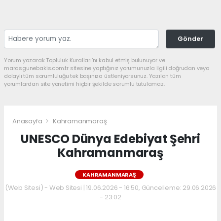
Gönder
Yorum yazarak Topluluk Kuralları’nı kabul etmiş bulunuyor ve
marasgunebakis.com.tr sitesine yaptığınız yorumunuzla ilgili doğrudan veya
dolaylı tüm sorumluluğu tek başınıza üstleniyorsunuz. Yazılan tüm
yorumlardan site yönetimi hiçbir şekilde sorumlu tutulamaz.
Anasayfa
Kahramanmaraş
UNESCO Dünya Edebiyat Şehri
Kahramanmaraş
KAHRAMANMARAŞ
(Web Sitesi) - Web Sitesi | 19.06.2026 - 16:50, Güncelleme: 29.06.2026
- 23:02