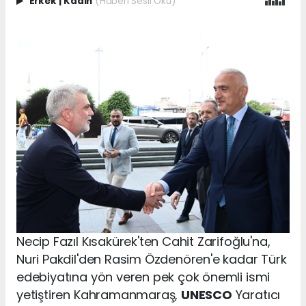
Erkek
|
Kadın
(Haberi Sesli Oku)
Necip Fazıl Kısakürek'ten Cahit Zarifoğlu'na,
Nuri Pakdil'den Rasim Özdenören'e kadar Türk
edebiyatına yön veren pek çok önemli ismi
yetiştiren Kahramanmaraş,
UNESCO
Yaratıcı