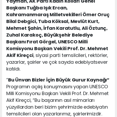
Yayman, AK Parti Kadın Kolları Genel
Başkanı Tuğba Işık Ercan,
Kahramanmaraş Milletvekilleri Ömer Oruç
Bilal Debgici, Tuba Köksal, Mevlüt Kurt,
Mehmet Şahin, İrfan Karatutlu, Ali Öztunç,
Zuhal Karakoç, Büyükşehir Belediye
Başkanı Fırat Görgel, UNESCO Milli
Komisyonu Başkan Vekili Prof. Dr. Mehmet
Akif Kireçci
, siyasi parti temsilcileri, rektörler,
yazarlar, şairler ve çok sayıda edebiyatsever
katıldı.
“
Bu Ünvan Bizler İçin Büyük Gurur Kaynağı”
Programın açılış konuşmasını yapan UNESCO
Milli Komisyonu Başkan Vekili Prof. Dr. Mehmet
Akif Kireçci, “Bu başarının asıl mimarları
yüzyıllardan beri bizim şehrimizde edebiyatın
temsilcileri olan yazarlarımız, şairlerimizdir.