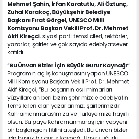
Mehmet Şahin, İrfan Karatutlu, Ali Öztunç,
Zuhal Karakoç, Büyükşehir Belediye
Başkanı Fırat Görgel, UNESCO Milli
Komisyonu Başkan Vekili Prof. Dr. Mehmet
Akif Kireçci
, siyasi parti temsilcileri, rektörler,
yazarlar, şairler ve çok sayıda edebiyatsever
katıldı.
“
Bu Ünvan Bizler İçin Büyük Gurur Kaynağı”
Programın açılış konuşmasını yapan UNESCO
Milli Komisyonu Başkan Vekili Prof. Dr. Mehmet
Akif Kireçci, “Bu başarının asıl mimarları
yüzyıllardan beri bizim şehrimizde edebiyatın
temsilcileri olan yazarlarımız, şairlerimizdir.
Kahramanmaraş’ımıza ve Türkiye’mize hayırlı
olsun. Bu paye Kahramanmaraş için yepyeni
bir başlangıcın fitilini ateşledi. Bu ünvan bizler
için büyük bir gurur kaynağı. Hayırlı uğurlu