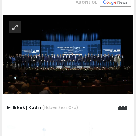
ABONE OL
Erkek
|
Kadın
(Haberi Sesli Oku)