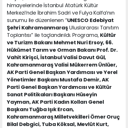
himayelerinde İstanbul Atatürk Kültür
Merkezi’nde İbrahim Sadri ve Fulya Kalfa’nın
sunumu ile düzenlenen “
UNESCO
Edebiyat
Şehri Kahramanmaraş
Uluslararası Tanıtım
Toplantısı” ile taçlandırıldı. Programa,
Kültür
ve Turizm Bakanı Mehmet Nuri Ersoy, 66.
Hükümet Tarım ve Orman Bakanı Prof. Dr.
Vahit Kirişci, İstanbul Valisi Davut Gül,
Kahramanmaraş Valisi Mükerrem Ünlüer,
AK Parti Genel Başkan Yardımcısı ve Yerel
Yönetimler Başkanı Mustafa Demir, AK
Parti Genel Başkan Yardımcısı ve Kültür
Sanat Politikaları Başkanı Hüseyin
Yayman, AK Parti Kadın Kolları Genel
Başkanı Tuğba Işık Ercan,
Kahramanmaraş Milletvekilleri Ömer Oruç
Bilal Debgici, Tuba Köksal, Mevlüt Kurt,