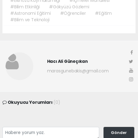
#Ekinözü Kaymakamlığı
#İçmeler Mahallesi
#Bilim Etkinliği
#Gökyüzü Gözlemi
#Astronomi Eğitimi
#Öğrenciler
#Eğitim
#Bilim ve Teknoloji
Hacı Ali Güneçıkan
marasgunebakis@gmail.com
Okuyucu Yorumları
(0)
Gönder