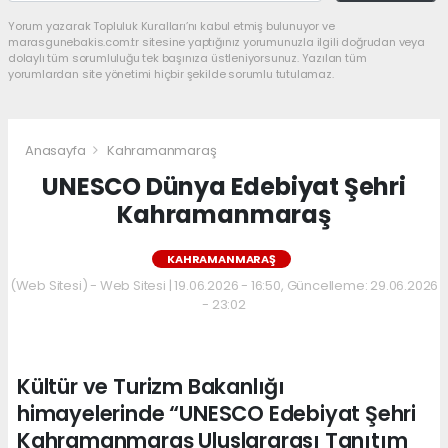
Yorum yazarak Topluluk Kuralları’nı kabul etmiş bulunuyor ve
marasgunebakis.com.tr sitesine yaptığınız yorumunuzla ilgili doğrudan veya
dolaylı tüm sorumluluğu tek başınıza üstleniyorsunuz. Yazılan tüm
yorumlardan site yönetimi hiçbir şekilde sorumlu tutulamaz.
Anasayfa
Kahramanmaraş
UNESCO Dünya Edebiyat Şehri
Kahramanmaraş
KAHRAMANMARAŞ
(Web Sitesi) - Web Sitesi | 19.06.2026 - 16:50, Güncelleme: 29.06.2026
- 23:02
Kültür ve Turizm Bakanlığı
himayelerinde “UNESCO Edebiyat Şehri
Kahramanmaraş Uluslararası Tanıtım