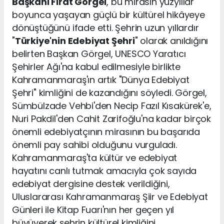
Başkanı Fırat Görgel
, bu mirasın yüzyıllar
boyunca yaşayan güçlü bir kültürel hikâyeye
dönüştüğünü ifade etti. Şehrin uzun yıllardır
"
Türkiye'nin Edebiyat Şehri
" olarak anıldığını
belirten Başkan Görgel, UNESCO Yaratıcı
Şehirler Ağı'na kabul edilmesiyle birlikte
Kahramanmaraş'ın artık "Dünya Edebiyat
Şehri" kimliğini de kazandığını söyledi. Görgel,
Sümbülzade Vehbi'den Necip Fazıl Kısakürek'e,
Nuri Pakdil'den Cahit Zarifoğlu'na kadar birçok
önemli edebiyatçının mirasının bu başarıda
önemli pay sahibi olduğunu vurguladı.
Kahramanmaraş'ta kültür ve edebiyat
hayatını canlı tutmak amacıyla çok sayıda
edebiyat dergisine destek verildiğini,
Uluslararası Kahramanmaraş Şiir ve Edebiyat
Günleri ile Kitap Fuarı'nın her geçen yıl
büyüyerek şehrin kültürel kimliğini