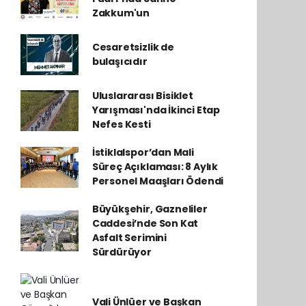
Zakkum'un
Cesaretsizlik de
bulaşıcıdır
Uluslararası Bisiklet
Yarışması'nda İkinci Etap
Nefes Kesti
İstiklalspor’dan Mali
Süreç Açıklaması: 8 Aylık
Personel Maaşları Ödendi
Büyükşehir, Gazneliler
Caddesi’nde Son Kat
Asfalt Serimini
Sürdürüyor
Vali Ünlüer ve Başkan