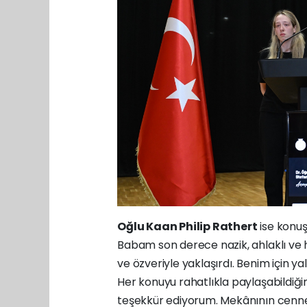
Oğlu Kaan Philip Rathert
ise konuş
Babam son derece nazik, ahlaklı ve h
ve özveriyle yaklaşırdı. Benim için 
Her konuyu rahatlıkla paylaşabildiği
teşekkür ediyorum. Mekânının cennet o