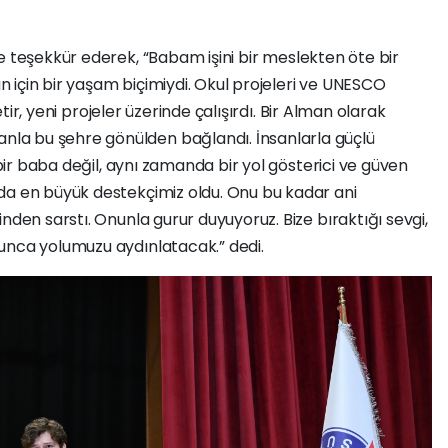
ne teşekkür ederek, “Babam işini bir meslekten öte bir
 için bir yaşam biçimiydi. Okul projeleri ve UNESCO
retir, yeni projeler üzerinde çalışırdı. Bir Alman olarak
la bu şehre gönülden bağlandı. İnsanlarla güçlü
 bir baba değil, aynı zamanda bir yol gösterici ve güven
da en büyük destekçimiz oldu. Onu bu kadar ani
nden sarstı. Onunla gurur duyuyoruz. Bize bıraktığı sevgi,
unca yolumuzu aydınlatacak.” dedi.