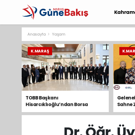
Kahram
Spor
S
Anasayfa
Yaşam
K.MARAŞ
K.MA
TOBB Başkanı
Gelenek
Hisarcıklıoğlu’ndan Borsa
Sahne 
Personeline Moral Ziyareti
Dr. Öğr. Ü