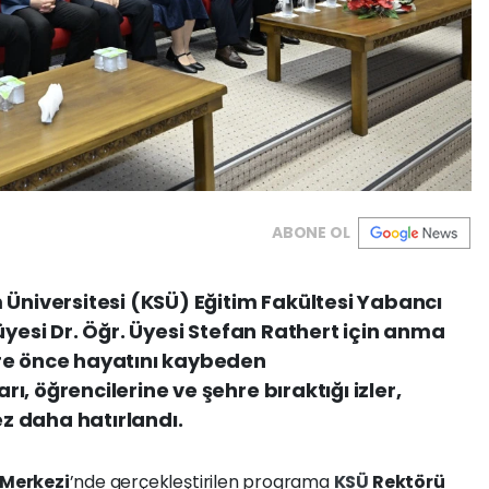
ABONE OL
iversitesi (KSÜ) Eğitim Fakültesi Yabancı
üyesi Dr. Öğr. Üyesi Stefan Rathert için anma
re önce hayatını kaybeden
, öğrencilerine ve şehre bıraktığı izler,
 daha hatırlandı.
 Merkezi
’nde gerçekleştirilen programa
KSÜ
Rektörü