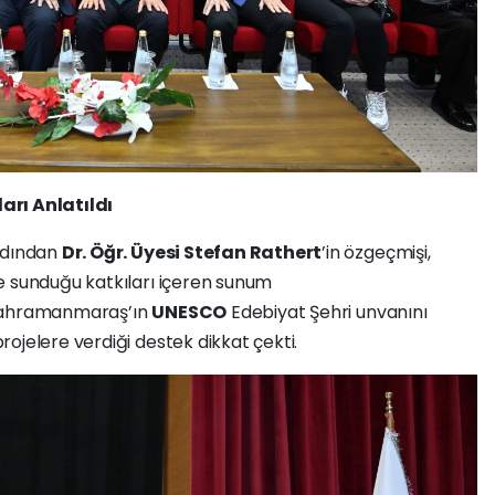
arı Anlatıldı
Ardından
Dr. Öğr. Üyesi Stefan Rathert
’in özgeçmişi,
e sunduğu katkıları içeren sunum
le Kahramanmaraş’ın
UNESCO
Edebiyat Şehri unvanını
ojelere verdiği destek dikkat çekti.