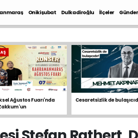
anmaraş
Onikişubat
Dulkadiroğlu
İlçeler
Günde
iyaset
RAŞ
sel Ağustos Fuarı'nda
Cesaretsizlik de bulaşıcıd
Zakkum'un
yesi Stefan Rathert,