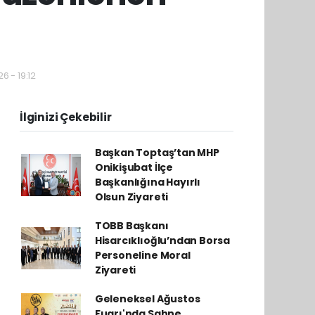
6 - 19:12
İlginizi Çekebilir
Başkan Toptaş’tan MHP
Onikişubat İlçe
Başkanlığına Hayırlı
Olsun Ziyareti
TOBB Başkanı
Hisarcıklıoğlu’ndan Borsa
Personeline Moral
Ziyareti
Geleneksel Ağustos
Fuarı'nda Sahne