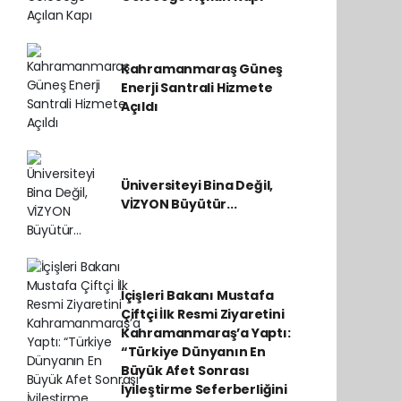
Kahramanmaraş Güneş
Enerji Santrali Hizmete
Açıldı
Üniversiteyi Bina Değil,
VİZYON Büyütür...
İçişleri Bakanı Mustafa
Çiftçi İlk Resmi Ziyaretini
Kahramanmaraş’a Yaptı:
“Türkiye Dünyanın En
Büyük Afet Sonrası
İyileştirme Seferberliğini