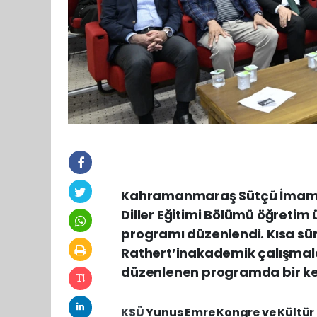
Kahramanmaraş Sütçü İmam Ün
Diller Eğitimi Bölümü öğretim 
programı düzenlendi. Kısa sü
Rathert’inakademik çalışmaları
düzenlenen programda bir kez
KSÜ
Yunus Emre Kongre ve Kültür