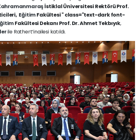
Kahramanmaraş
İstiklal Üniversitesi Rektörü Prof.
icileri,
Eğitim
Fakültesi " class="text-dark font-
ğitim
Fakültesi Dekanı Prof. Dr. Ahmet Tekbıyık
,
ler
ile Rathert’inailesi katıldı.