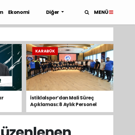
MENÜ
m
Ekonomi
Diğer
KARABÜK
ır
İstiklalspor’dan Mali Süreç
Açıklaması: 8 Aylık Personel
Maaşları Ödendi
 Düzenlenen