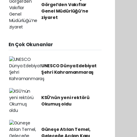
Görgel’den Vakıflar
Genel Müdürlüğü’ne
ziyaret
En Çok Okunanlar
UNESCO Dünya Edebiyat
Şehri Kahramanmaraş
KSÜ’nün yeni rektörü
Okumuş oldu
Güneşe Atılan Temel,
Geleceğe Açılan Kapı