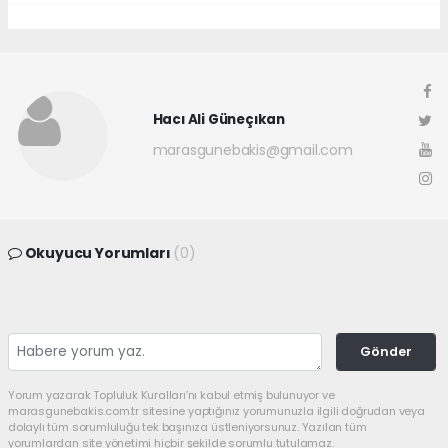
Hacı Ali Güneçıkan
marasgunebakis@gmail.com
Okuyucu Yorumları
(0)
Gönder
Yorum yazarak Topluluk Kuralları’nı kabul etmiş bulunuyor ve
marasgunebakis.com.tr sitesine yaptığınız yorumunuzla ilgili doğrudan veya
dolaylı tüm sorumluluğu tek başınıza üstleniyorsunuz. Yazılan tüm
yorumlardan site yönetimi hiçbir şekilde sorumlu tutulamaz.