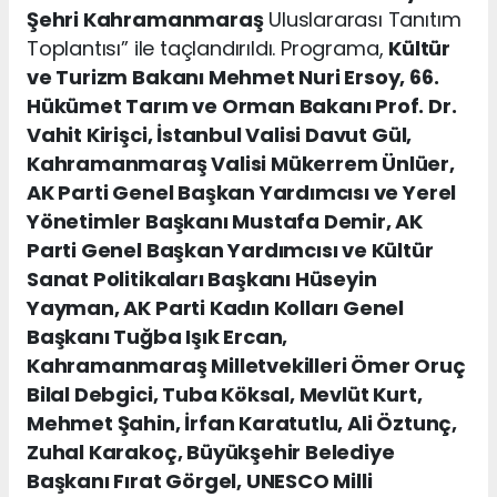
Şehri Kahramanmaraş
Uluslararası Tanıtım
Toplantısı” ile taçlandırıldı. Programa,
Kültür
ve Turizm Bakanı Mehmet Nuri Ersoy, 66.
Hükümet Tarım ve Orman Bakanı Prof. Dr.
Vahit Kirişci, İstanbul Valisi Davut Gül,
Kahramanmaraş Valisi Mükerrem Ünlüer,
AK Parti Genel Başkan Yardımcısı ve Yerel
Yönetimler Başkanı Mustafa Demir, AK
Parti Genel Başkan Yardımcısı ve Kültür
Sanat Politikaları Başkanı Hüseyin
Yayman, AK Parti Kadın Kolları Genel
Başkanı Tuğba Işık Ercan,
Kahramanmaraş Milletvekilleri Ömer Oruç
Bilal Debgici, Tuba Köksal, Mevlüt Kurt,
Mehmet Şahin, İrfan Karatutlu, Ali Öztunç,
Zuhal Karakoç, Büyükşehir Belediye
Başkanı Fırat Görgel, UNESCO Milli