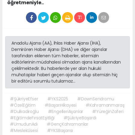
öğretmeniyle..
Anadolu Ajansı (AA), İhlas Haber Ajansı (İHA),
Demirören Haber Ajansı (DHA) ve diğer ajanslar
tarafından eklenen tüm haberler, sitemizin
editörlerinin müdahalesi olmadan ajans kanallarından
çekilmektedir. Bu haberlerde yer alan hukuki
muhataplar haberi geçen ajanslar olup sitemizin hiç
bir editörü sorumlu tutulamaz...
#ŞükriyeEfser
#YKS2025
#DownSendromu
#ÖzelEğitim
#BaşarıHikayesi
#Kahramanmaraş
#Dulkadiroğlu
#EngelleriAşanlar
#YüreğinZaferi
#EğitimdeFırsatEşitliği
#ŞükriyeBaşardı
#UmudunAdı
#GençKahramanlar
#MeslekLisesi
#YKSBaşarısı