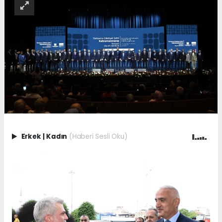
Erkek
|
Kadın
(Haberi Sesli Oku)