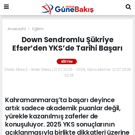
Anasayfa
Eğitim
Down Sendromlu Şükriye
Efser’den YKS’de Tarihi Başarı
EĞITIM
(Web Sitesi) - Web Sitesi | 21.07.2025 - 01:59, Güncelleme: 21.07.2025
- 02:19
Kahramanmaraş’ta başarı deyince
artık sadece akademik puanlar değil,
yürekle kazanılmış zaferler de
konuşuluyor. 2025 YKS sonuçlarının
açıklanmasıyla birlikte dikkatleri üzerine