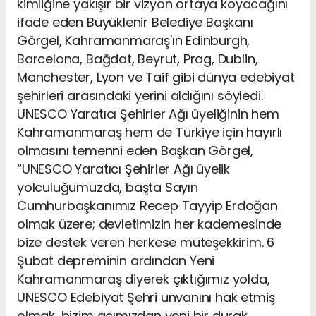
kimliğine yakışır bir vizyon ortaya koyacağını
ifade eden Büyüklenir Belediye Başkanı
Görgel, Kahramanmaraş'ın Edinburgh,
Barcelona, Bağdat, Beyrut, Prag, Dublin,
Manchester, Lyon ve Taif gibi dünya edebiyat
şehirleri arasındaki yerini aldığını söyledi.
UNESCO Yaratıcı Şehirler Ağı üyeliğinin hem
Kahramanmaraş hem de Türkiye için hayırlı
olmasını temenni eden Başkan Görgel,
“UNESCO Yaratıcı Şehirler Ağı üyelik
yolculuğumuzda, başta Sayın
Cumhurbaşkanımız Recep Tayyip Erdoğan
olmak üzere; devletimizin her kademesinde
bize destek veren herkese müteşekkirim. 6
Şubat depreminin ardından Yeni
Kahramanmaraş diyerek çıktığımız yolda,
UNESCO Edebiyat Şehri unvanını hak etmiş
olmak, bizim açımızdan yeni bir durak.