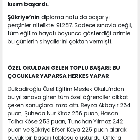
kızım başardı.
”
Şükriye’nin
diploma notu da başarıyı
perçinler nitelikte: 91.287. Sadece sınavla değil,
tüm eğitim hayatı boyunca gösterdiği azimle
bu günlerin sinyallerini çoktan vermişti.
ÖZEL OKULDAN GELEN TOPLU BAŞARI: BU
ÇOCUKLAR YAPARSA HERKES YAPAR
Dulkadiroğlu Özel Eğitim Meslek Okulu’ndan
bu yıl sınava giren tüm özel öğrenciler dikkat
çeken sonuçlara imza attı. Beyza Akbayır 264
puan, Şüheda Nur Kiraz 256 puan, Hasan
Talha Köse 253 puan, Tunahan Yılmaz 242
puan ve Şükriye Efser Kaya 225 puan alarak
büyük bir başarı tablosu oluşturdu. Onlara