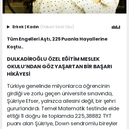
Erkek
|
Kadın
(Haberi Sesli Oku)
Tüm Engelleri Aştı, 225 Puanla Hayallerine
Koştu..
DULKADİROĞLU ÖZEL EĞİTİM MESLEK
OKULU’NDAN GÖZ YAŞARTAN BİR BAŞARI
HİKÂYESİ
Türkiye genelinde milyonlarca öğrencinin
girdiği ve zorlu geçen üniversite sınavında,
Şükriye Efser, yalnızca ailesini değil, bir şehri
gururlandırdı. Temel Matematik testinde elde
ettiği 11 doğru ile toplamda 225,38882 TYT
puanı alan Şükriye, Down sendromlu bireyler