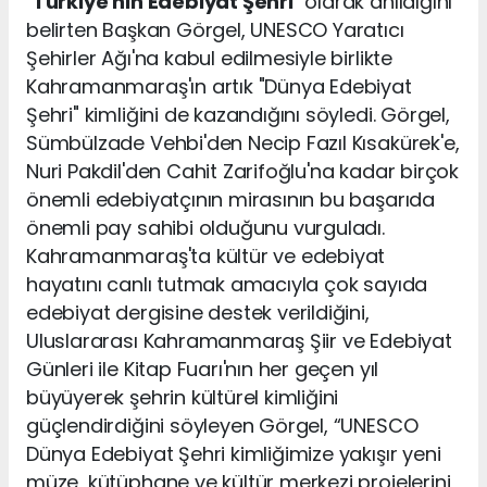
"
Türkiye'nin Edebiyat Şehri
" olarak anıldığını
belirten Başkan Görgel, UNESCO Yaratıcı
Şehirler Ağı'na kabul edilmesiyle birlikte
Kahramanmaraş'ın artık "Dünya Edebiyat
Şehri" kimliğini de kazandığını söyledi. Görgel,
Sümbülzade Vehbi'den Necip Fazıl Kısakürek'e,
Nuri Pakdil'den Cahit Zarifoğlu'na kadar birçok
önemli edebiyatçının mirasının bu başarıda
önemli pay sahibi olduğunu vurguladı.
Kahramanmaraş'ta kültür ve edebiyat
hayatını canlı tutmak amacıyla çok sayıda
edebiyat dergisine destek verildiğini,
Uluslararası Kahramanmaraş Şiir ve Edebiyat
Günleri ile Kitap Fuarı'nın her geçen yıl
büyüyerek şehrin kültürel kimliğini
güçlendirdiğini söyleyen Görgel, “UNESCO
Dünya Edebiyat Şehri kimliğimize yakışır yeni
müze, kütüphane ve kültür merkezi projelerini