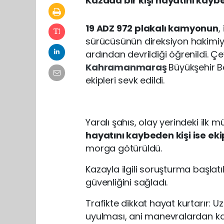
Kazada bir kişi hayatını kaybe
19 ADZ 972 plakalı kamyonun
,
sürücüsünün direksiyon hakimiye
ardından devrildiği öğrenildi. Çe
Kahramanmaraş
Büyükşehir Be
ekipleri sevk edildi.
Yaralı şahıs, olay yerindeki ilk
hayatını kaybeden kişi ise ek
morga götürüldü.
Kazayla ilgili soruşturma başlatı
güvenliğini sağladı.
Trafikte dikkat hayat kurtarır: U
uyulması, ani manevralardan ka