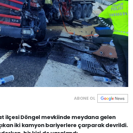
ABONE OL
 ilçesi Döngel mevkiinde meydana gelen
çıkan iki kamyon bariyerlere çarparak devrildi.