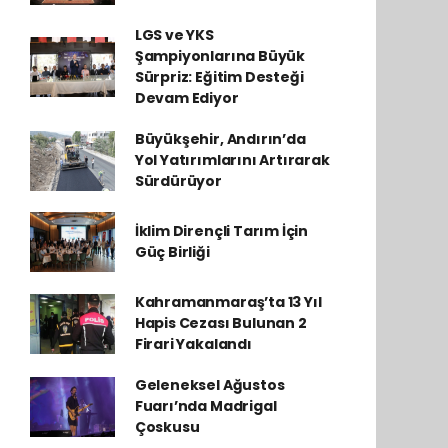
LGS ve YKS
Şampiyonlarına Büyük
Sürpriz: Eğitim Desteği
Devam Ediyor
Büyükşehir, Andırın’da
Yol Yatırımlarını Artırarak
Sürdürüyor
İklim Dirençli Tarım İçin
Güç Birliği
Kahramanmaraş’ta 13 Yıl
Hapis Cezası Bulunan 2
Firari Yakalandı
Geleneksel Ağustos
Fuarı’nda Madrigal
Çoskusu