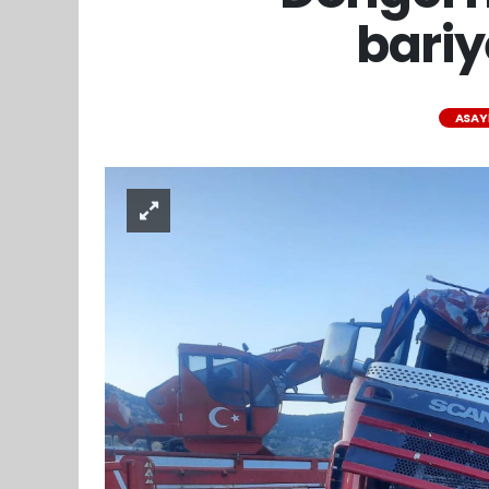
bariy
ASAY