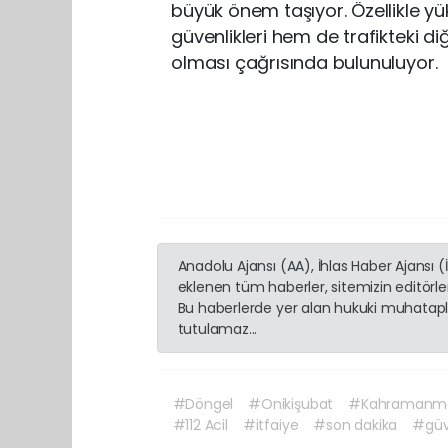
büyük önem taşıyor. Özellikle yü
güvenlikleri hem de trafikteki diğ
olması çağrısında bulunuluyor.
Anadolu Ajansı (AA), İhlas Haber Ajansı 
eklenen tüm haberler, sitemizin editörl
Bu haberlerde yer alan hukuki muhatapla
tutulamaz...
#Döngel
#Onikişubat
#Kahramanm
#112 Acil
#itfaiye
#son dakika
#güv