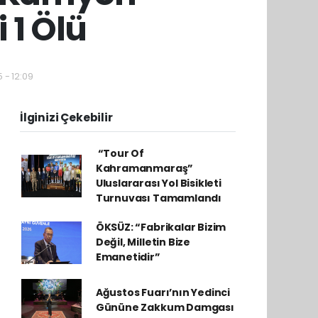
 1 Ölü
 - 12:09
İlginizi Çekebilir
​ “Tour Of
Kahramanmaraş”
Uluslararası Yol Bisikleti
Turnuvası Tamamlandı
ÖKSÜZ: “Fabrikalar Bizim
Değil, Milletin Bize
Emanetidir”
Ağustos Fuarı’nın Yedinci
Gününe Zakkum Damgası