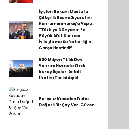
İçişleri Bakanı Mustafa
Çiftçi İlk Resmi Ziyaretini
Kahramanmaraş’a Yaptı:
“Türkiye Dünyanın En
Büyük Afet Sonrası
İyileştirme Seferberliğini
Gerçekleştirdi”
800 Milyon TL’lik Dev
Yatırım Hizmete Girdi:
Kuzey İlçeleri Asfalt
Üretim Tesisi Açıldı
Borçsuz Kasadan Daha
Değerli Bir Şey Var: Güven