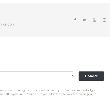
mail.com
Gönder
lunuyor ve marasgunebakis.com.tr sitesine yaptığınız yorumunuzla ilgili
a üstleniyorsunuz. Yazılan tüm yorumlardan site yönetimi hiçbir şekilde