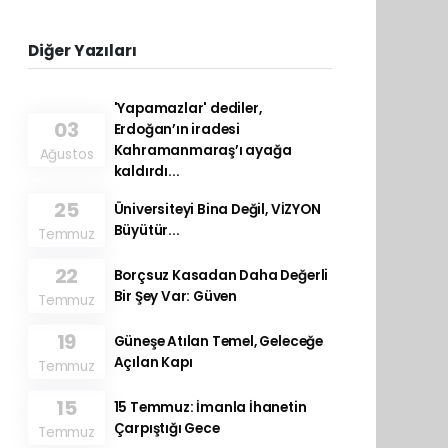
Diğer Yazıları
'Yapamazlar' dediler,
03
Erdoğan’ın iradesi
Kahramanmaraş’ı ayağa
Ağustos
kaldırdı...
25
Üniversiteyi Bina Değil, VİZYON
Büyütür...
Temmuz
22
Borçsuz Kasadan Daha Değerli
Bir Şey Var: Güven
Temmuz
19
Güneşe Atılan Temel, Geleceğe
Açılan Kapı
Temmuz
15
15 Temmuz: İmanla İhanetin
Çarpıştığı Gece
Temmuz