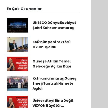
En Çok Okunanlar
UNESCO Dünya Edebiyat
Şehri Kahramanmaraş
KSÜ’nün yeni rektörü
Okumuş oldu
Güneşe Atılan Temel,
Geleceğe Açılan Kapı
Kahramanmaraş Güneş
Enerji Santrali Hizmete
Açıldı
Üniversiteyi Bina Değil,
VİZYON Büyütür...