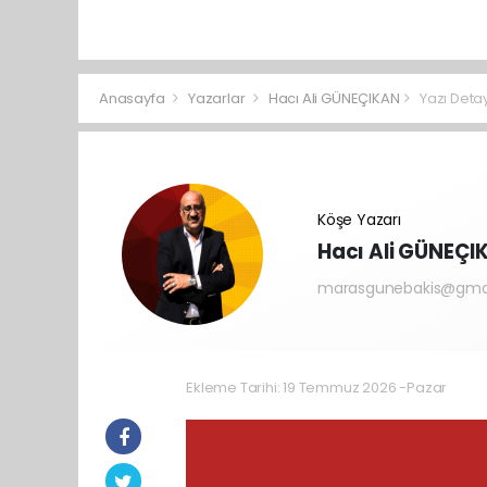
Anasayfa
Yazarlar
Hacı Ali GÜNEÇIKAN
Yazı Detay
Köşe Yazarı
Hacı Ali GÜNEÇI
marasgunebakis@gma
Ekleme Tarihi: 19 Temmuz 2026 -Pazar