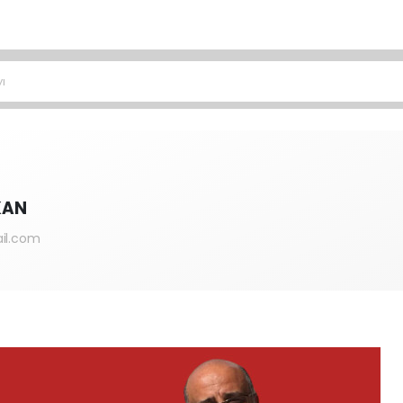
ı
KAN
il.com