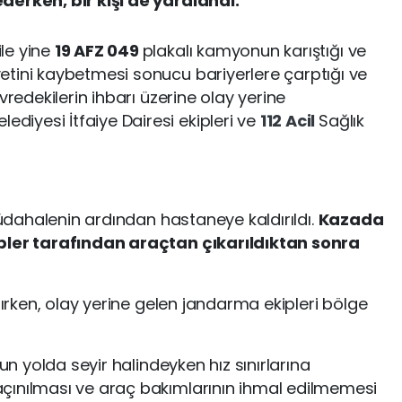
derken, bir kişi de yaralandı.
 ile yine
19 AFZ 049
plakalı kamyonun karıştığı ve
tini kaybetmesi sonucu bariyerlere çarptığı ve
vredekilerin ihbarı üzerine olay yerine
lediyesi İtfaiye Dairesi ekipleri ve
112 Acil
Sağlık
 müdahalenin ardından hastaneye kaldırıldı.
Kazada
ipler tarafından araçtan çıkarıldıktan sonra
lırken, olay yerine gelen jandarma ekipleri bölge
zun yolda seyir halindeyken hız sınırlarına
çınılması ve araç bakımlarının ihmal edilmemesi