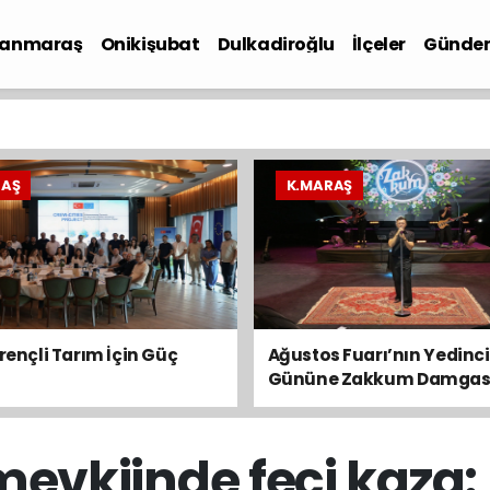
anmaraş
Onikişubat
Dulkadiroğlu
İlçeler
Günde
iyaset
RAŞ
K.MARAŞ
irençli Tarım İçin Güç
Ağustos Fuarı’nın Yedinci
Gününe Zakkum Damgas
mevkiinde feci kaza