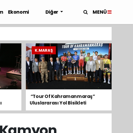
MENÜ
m
Ekonomi
Diğer
K.MARAŞ
​ “Tour Of Kahramanmaraş”
ı
Uluslararası Yol Bisikleti
Turnuvası Tamamlandı
: Kamyon