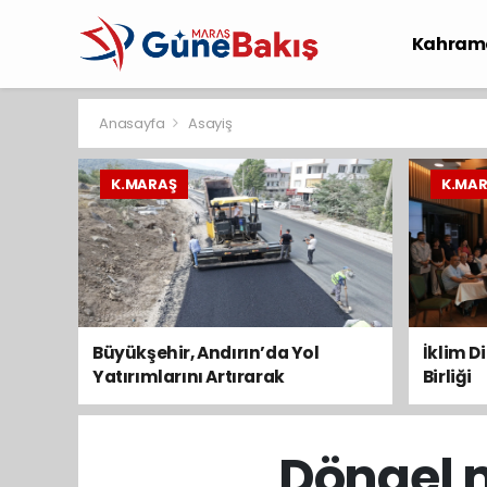
Kahram
Spor
S
Anasayfa
Asayiş
K.MARAŞ
K.MA
Büyükşehir, Andırın’da Yol
İklim D
Yatırımlarını Artırarak
Birliği
Sürdürüyor
Döngel 