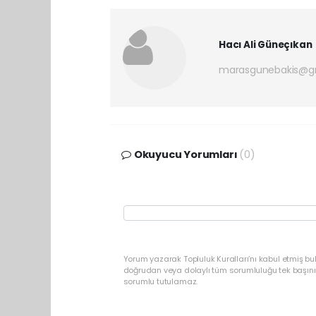
Hacı Ali Güneçıkan
marasgunebakis@g
Okuyucu Yorumları
(0)
Yorum yazarak Topluluk Kuralları’nı kabul etmiş bu
doğrudan veya dolaylı tüm sorumluluğu tek başınız
sorumlu tutulamaz.