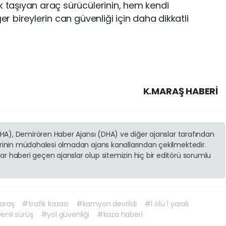
k taşıyan araç sürücülerinin, hem kendi
er bireylerin can güvenliği için daha dikkatli
K.MARAŞ HABERİ
(İHA), Demirören Haber Ajansı (DHA) ve diğer ajanslar tarafından
erinin müdahalesi olmadan ajans kanallarından çekilmektedir.
r haberi geçen ajanslar olup sitemizin hiç bir editörü sorumlu
araş
#trafik kazası
#kamyon devrildi
#1 ölü 1 yaralı
enli sürüş
#yol güvenliği
#kaza haberi