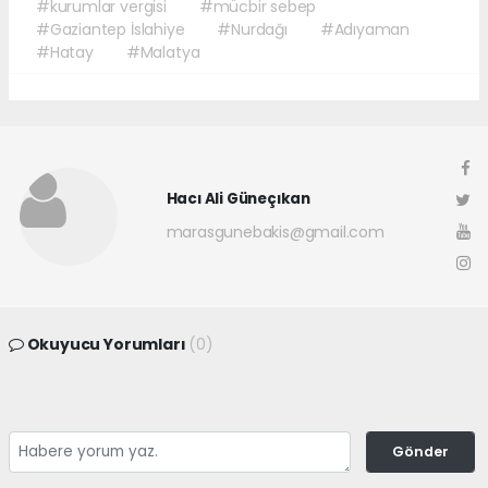
#kurumlar vergisi
#mücbir sebep
#Gaziantep İslahiye
#Nurdağı
#Adıyaman
#Hatay
#Malatya
Hacı Ali Güneçıkan
marasgunebakis@gmail.com
Okuyucu Yorumları
(0)
Gönder