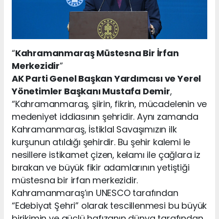
“
Kahramanmaraş Müstesna Bir İrfan
Merkezidir
”
AK Parti Genel Başkan Yardımcısı ve Yerel
Yönetimler Başkanı Mustafa Demir
,
“Kahramanmaraş, şiirin, fikrin, mücadelenin ve
medeniyet iddiasının şehridir. Aynı zamanda
Kahramanmaraş, İstiklal Savaşımızın ilk
kurşunun atıldığı şehirdir. Bu şehir kalemi le
nesillere istikamet çizen, kelamı ile çağlara iz
bırakan ve büyük fikir adamlarının yetiştiği
müstesna bir irfan merkezidir.
Kahramanmaraş’ın UNESCO tarafından
“Edebiyat Şehri” olarak tescillenmesi bu büyük
birikimin ve güçlü hafızanın dünya tarafından