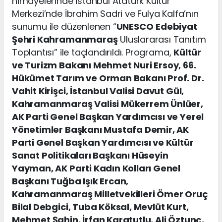
himayelerinde İstanbul Atatürk Kültür
Merkezi’nde İbrahim Sadri ve Fulya Kalfa’nın
sunumu ile düzenlenen “
UNESCO
Edebiyat
Şehri Kahramanmaraş
Uluslararası Tanıtım
Toplantısı” ile taçlandırıldı. Programa,
Kültür
ve Turizm Bakanı Mehmet Nuri Ersoy, 66.
Hükümet Tarım ve Orman Bakanı Prof. Dr.
Vahit Kirişci, İstanbul Valisi Davut Gül,
Kahramanmaraş Valisi Mükerrem Ünlüer,
AK Parti Genel Başkan Yardımcısı ve Yerel
Yönetimler Başkanı Mustafa Demir, AK
Parti Genel Başkan Yardımcısı ve Kültür
Sanat Politikaları Başkanı Hüseyin
Yayman, AK Parti Kadın Kolları Genel
Başkanı Tuğba Işık Ercan,
Kahramanmaraş Milletvekilleri Ömer Oruç
Bilal Debgici, Tuba Köksal, Mevlüt Kurt,
Mehmet Şahin, İrfan Karatutlu, Ali Öztunç,