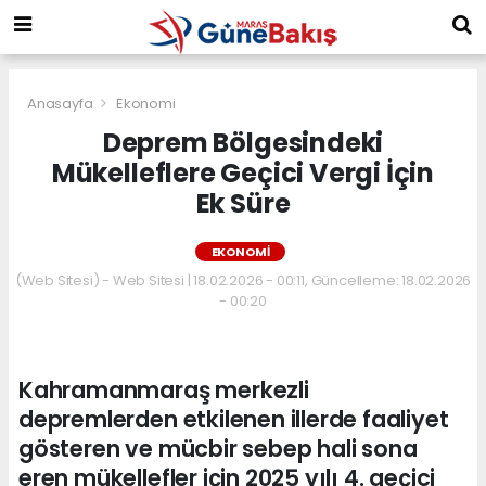
Anasayfa
Ekonomi
Deprem Bölgesindeki
Mükelleflere Geçici Vergi İçin
Ek Süre
EKONOMI
(Web Sitesi) - Web Sitesi | 18.02.2026 - 00:11, Güncelleme: 18.02.2026
- 00:20
Kahramanmaraş merkezli
depremlerden etkilenen illerde faaliyet
gösteren ve mücbir sebep hali sona
eren mükellefler için 2025 yılı 4. geçici