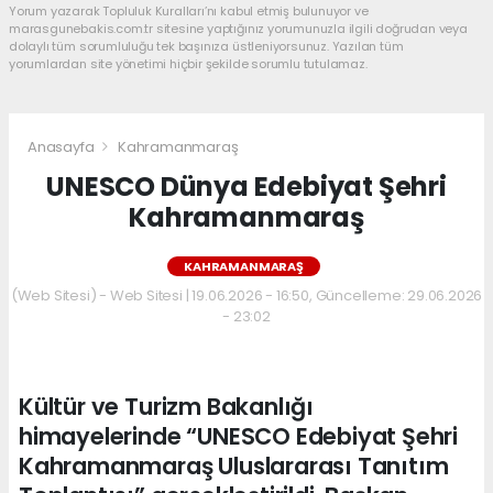
Yorum yazarak Topluluk Kuralları’nı kabul etmiş bulunuyor ve
marasgunebakis.com.tr sitesine yaptığınız yorumunuzla ilgili doğrudan veya
dolaylı tüm sorumluluğu tek başınıza üstleniyorsunuz. Yazılan tüm
yorumlardan site yönetimi hiçbir şekilde sorumlu tutulamaz.
Anasayfa
Kahramanmaraş
UNESCO Dünya Edebiyat Şehri
Kahramanmaraş
KAHRAMANMARAŞ
(Web Sitesi) - Web Sitesi | 19.06.2026 - 16:50, Güncelleme: 29.06.2026
- 23:02
Kültür ve Turizm Bakanlığı
himayelerinde “UNESCO Edebiyat Şehri
Kahramanmaraş Uluslararası Tanıtım