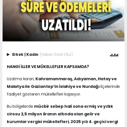
Erkek
|
Kadın
(Haberi Sesli Oku)
HANGİ İLLER VE MÜKELLEFLER KAPSAMDA?
Uzatma kararı;
Kahramanmaraş, Adıyaman, Hatay ve
Malatya ile Gaziantep’in İslahiye ve Nurdağı
ilçelerinde
faaliyet gösteren mükellefleri kapsıyor.
Bu bölgelerde
mücbir sebep hali sona ermiş ve yıllık
cirosu 2,5 milyon liranın altında olan gelir ve
kurumlar vergisi mükellefleri, 2025 yılı 4. geçici vergi