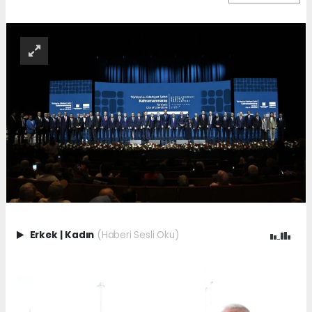
Erkek
|
Kadın
(Haberi Sesli Oku)