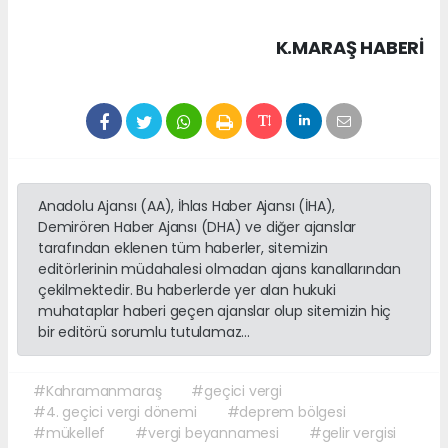
K.MARAŞ HABERİ
Anadolu Ajansı (AA), İhlas Haber Ajansı (İHA),
Demirören Haber Ajansı (DHA) ve diğer ajanslar
tarafından eklenen tüm haberler, sitemizin
editörlerinin müdahalesi olmadan ajans kanallarından
çekilmektedir. Bu haberlerde yer alan hukuki
muhataplar haberi geçen ajanslar olup sitemizin hiç
bir editörü sorumlu tutulamaz...
#Kahramanmaraş
#geçici vergi
#4. geçici vergi dönemi
#deprem bölgesi
#mükellef
#vergi beyannamesi
#gelir vergisi