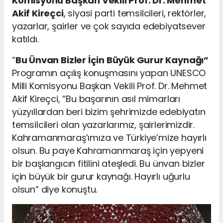
Komisyonu Başkan Vekili Prof. Dr. Mehmet
Akif Kireçci
, siyasi parti temsilcileri, rektörler,
yazarlar, şairler ve çok sayıda edebiyatsever
katıldı.
“
Bu Ünvan Bizler İçin Büyük Gurur Kaynağı”
Programın açılış konuşmasını yapan UNESCO
Milli Komisyonu Başkan Vekili Prof. Dr. Mehmet
Akif Kireçci, “Bu başarının asıl mimarları
yüzyıllardan beri bizim şehrimizde edebiyatın
temsilcileri olan yazarlarımız, şairlerimizdir.
Kahramanmaraş’ımıza ve Türkiye’mize hayırlı
olsun. Bu paye Kahramanmaraş için yepyeni
bir başlangıcın fitilini ateşledi. Bu ünvan bizler
için büyük bir gurur kaynağı. Hayırlı uğurlu
olsun” diye konuştu.