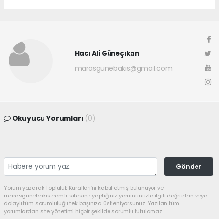
Hacı Ali Güneçıkan
marasgunebakis@gmail.com
Okuyucu Yorumları
(0)
Gönder
Yorum yazarak Topluluk Kuralları’nı kabul etmiş bulunuyor ve
marasgunebakis.com.tr sitesine yaptığınız yorumunuzla ilgili doğrudan veya
dolaylı tüm sorumluluğu tek başınıza üstleniyorsunuz. Yazılan tüm
yorumlardan site yönetimi hiçbir şekilde sorumlu tutulamaz.