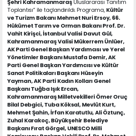
Şehri Kahramanmaraş
Uluslararası Tanıtım
Toplantısı” ile taçlandırıldı. Programa,
Kültür
ve Turizm Bakanı Mehmet Nuri Ersoy, 66.
Hükümet Tarım ve Orman Bakanı Prof. Dr.
Vahit Kirişci, İstanbul Valisi Davut Gül,
Kahramanmaraş Valisi Mükerrem Ünlüer,
AK Parti Genel Başkan Yardımcısı ve Yerel
Yönetimler Başkanı Mustafa Demir, AK
Parti Genel Başkan Yardımcısı ve Kültür
Sanat Politikaları Başkanı Hüseyin
Yayman, AK Parti Kadın Kolları Genel
Başkanı Tuğba Işık Ercan,
Kahramanmaraş Milletvekilleri Ömer Oruç
Bilal Debgici, Tuba Köksal, Mevlüt Kurt,
Mehmet Şahin, İrfan Karatutlu, Ali Öztunç,
Zuhal Karakoç, Büyükşehir Belediye
Başkanı Fırat Görgel, UNESCO Milli