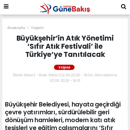
Anasayfa
Yaşam
Büyükşehir’in Atık Yönetimi
‘Sıfır Atık Festivali’ ile
Türkiye’ye Tanıtılacak
YAŞAM
(Web Sitesi) - Web Sitesi | 02.06.2026 - 19:04, Güncelleme:
02.06.2026 - 19:10
Büyükşehir Belediyesi, hayata geçirdiği
çevre yatırımları, sürdürülebilir geri
dönüşüm hamleleri, modern katı atık
tesisleri ve eğitim çalışmalarını ‘Sıfır