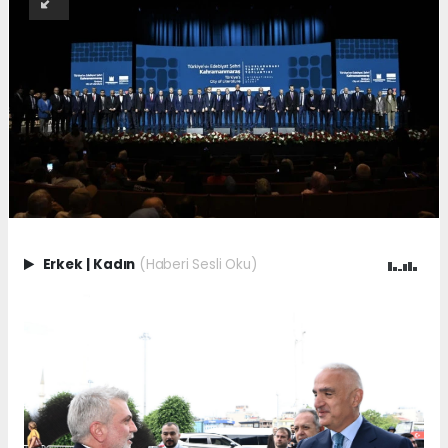
Erkek
|
Kadın
(Haberi Sesli Oku)