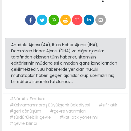
Anadolu Ajansı (AA), İhlas Haber Ajansı (İHA),
Demirören Haber Ajansı (DHA) ve diğer ajanslar
tarafından eklenen tüm haberler, sitemizin
editörlerinin müdahalesi olmadan ajans kanallarından
çekilmektedir. Bu haberlerde yer alan hukuki
muhataplar haberi geçen ajanslar olup sitemizin hiç
bir editörü sorumlu tutulamaz...
#Sıfır Atık Festivali
#Kahramanmaraş Büyükşehir Belediyesi
#sıfır atık
#geri dönüşüm
#çevre yatırımları
#sürdürülebilir çevre
#katı atık yönetimi
#çevre bilinci