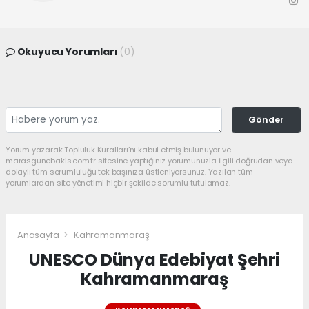
Okuyucu Yorumları
(0)
Gönder
Yorum yazarak Topluluk Kuralları’nı kabul etmiş bulunuyor ve
marasgunebakis.com.tr sitesine yaptığınız yorumunuzla ilgili doğrudan veya
dolaylı tüm sorumluluğu tek başınıza üstleniyorsunuz. Yazılan tüm
yorumlardan site yönetimi hiçbir şekilde sorumlu tutulamaz.
Anasayfa
Kahramanmaraş
UNESCO Dünya Edebiyat Şehri
Kahramanmaraş