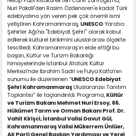
Necip Fazıl Kısakürek'ten Cahit Zarifoğlu'na,
Nuri Pakdil'den Rasim Özdenören'e kadar Türk
edebiyatına yön veren pek çok önemli ismi
yetiştiren Kahramanmaraş,
UNESCO
Yaratıcı
Şehirler Ağı'na "Edebiyat Şehri" olarak kabul
edilerek kültürel birikimini uluslararası ölçekte
tescilledi. Kahramanmaraş’ın elde ettiği bu
başarı, Kültür ve Turizm Bakanlığı
himayelerinde İstanbul Atatürk Kültür
Merkezi’nde İbrahim Sadri ve Fulya Kalfa’nın
sunumu ile düzenlenen “
UNESCO
Edebiyat
Şehri Kahramanmaraş
Uluslararası Tanıtım
Toplantısı” ile taçlandırıldı. Programa,
Kültür
ve Turizm Bakanı Mehmet Nuri Ersoy, 66.
Hükümet Tarım ve Orman Bakanı Prof. Dr.
Vahit Kirişci, İstanbul Valisi Davut Gül,
Kahramanmaraş Valisi Mükerrem Ünlüer,
AK Parti Genel Başkan Yardımcısı ve Yerel