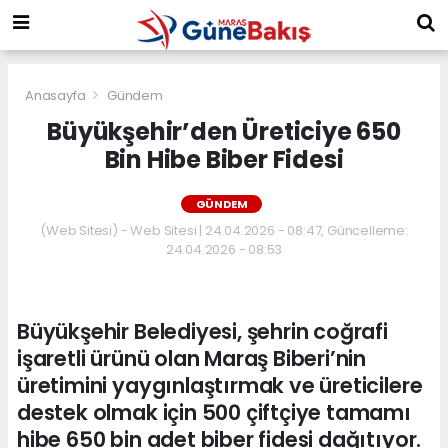
Anasayfa
Gündem
Büyükşehir’den Üreticiye 650
Bin Hibe Biber Fidesi
GÜNDEM
(Web Sitesi) - Web Sitesi | 24.04.2026 - 08:47, Güncelleme:
24.04.2026 - 08:53
Büyükşehir Belediyesi, şehrin coğrafi
işaretli ürünü olan Maraş Biberi’nin
üretimini yaygınlaştırmak ve üreticilere
destek olmak için 500 çiftçiye tamamı
hibe 650 bin adet biber fidesi dağıtıyor.