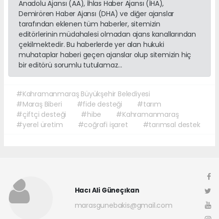
Anadolu Ajansı (AA), İhlas Haber Ajansı (İHA),
Demirören Haber Ajansı (DHA) ve diğer ajanslar
tarafından eklenen tüm haberler, sitemizin
editörlerinin müdahalesi olmadan ajans kanallarından
çekilmektedir. Bu haberlerde yer alan hukuki
muhataplar haberi geçen ajanslar olup sitemizin hiç
bir editörü sorumlu tutulamaz...
#Kahramanmaraş Büyükşehir Belediyesi
#Maraş Biberi
#fide desteği
#tarım
#çiftçi desteği
#hibe
#Kahramanmaraş
#yerel üretim
#coğrafi işaret
#tarımsal destek
Hacı Ali Güneçıkan
marasgunebakis@gmail.com