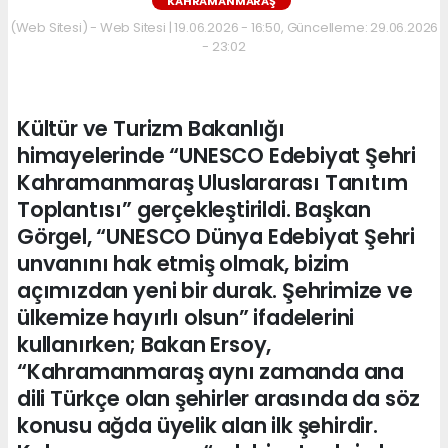
KAHRAMANMARAŞ
(Web Sitesi) - Web Sitesi | 19.06.2026 - 16:50, Güncelleme: 29.06.2026
- 23:02
Kültür ve Turizm Bakanlığı
himayelerinde “UNESCO Edebiyat Şehri
Kahramanmaraş Uluslararası Tanıtım
Toplantısı” gerçekleştirildi. Başkan
Görgel, “UNESCO Dünya Edebiyat Şehri
unvanını hak etmiş olmak, bizim
açımızdan yeni bir durak. Şehrimize ve
ülkemize hayırlı olsun” ifadelerini
kullanırken; Bakan Ersoy,
“Kahramanmaraş aynı zamanda ana
dili Türkçe olan şehirler arasında da söz
konusu ağda üyelik alan ilk şehirdir.