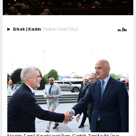
Erkek
|
Kadın
(Haberi Sesli Oku)