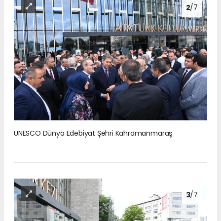
2
/7
UNESCO Dünya Edebiyat Şehri Kahramanmaraş
3
/7