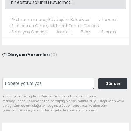
bir editörü sorumlu tutulamaz...
#Kahramanmaraş Büyükşehir Belediyesi
#Pazarcık
#Jandarma Onbaşı Mehmet Tahtalı Caddesi
#İstasyon Caddesi
#asfalt
#kazı
#zemin
Okuyucu Yorumları
(0)
Gönder
Yorum yazarak Topluluk Kuralları’nı kabul etmiş bulunuyor ve
marasgunebakis.com.tr sitesine yaptığınız yorumunuzla ilgili doğrudan veya
dolaylı tüm sorumluluğu tek başınıza üstleniyorsunuz. Yazılan tüm
yorumlardan site yönetimi hiçbir şekilde sorumlu tutulamaz.