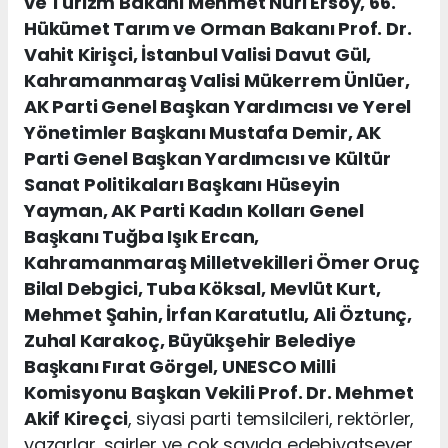
ve Turizm Bakanı Mehmet Nuri Ersoy, 66.
Hükümet Tarım ve Orman Bakanı Prof. Dr.
Vahit Kirişci, İstanbul Valisi Davut Gül,
Kahramanmaraş Valisi Mükerrem Ünlüer,
AK Parti Genel Başkan Yardımcısı ve Yerel
Yönetimler Başkanı Mustafa Demir, AK
Parti Genel Başkan Yardımcısı ve Kültür
Sanat Politikaları Başkanı Hüseyin
Yayman, AK Parti Kadın Kolları Genel
Başkanı Tuğba Işık Ercan,
Kahramanmaraş Milletvekilleri Ömer Oruç
Bilal Debgici, Tuba Köksal, Mevlüt Kurt,
Mehmet Şahin, İrfan Karatutlu, Ali Öztunç,
Zuhal Karakoç, Büyükşehir Belediye
Başkanı Fırat Görgel, UNESCO Milli
Komisyonu Başkan Vekili Prof. Dr. Mehmet
Akif Kireçci
, siyasi parti temsilcileri, rektörler,
yazarlar, şairler ve çok sayıda edebiyatsever