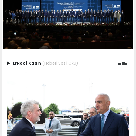
Erkek
|
Kadın
(Haberi Sesli Oku)