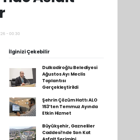
r
026 - 00:30
İlginizi Çekebilir
Dulkadiroğlu Belediyesi
Ağustos Ayı Meclis
Toplantısı
Gerçekleştirildi
Şehrin Çözüm Hattı ALO
153’ten Temmuz Ayında
Etkin Hizmet
Büyükşehir, Gazneliler
Caddesi’nde Son Kat
Asfalt Serimini