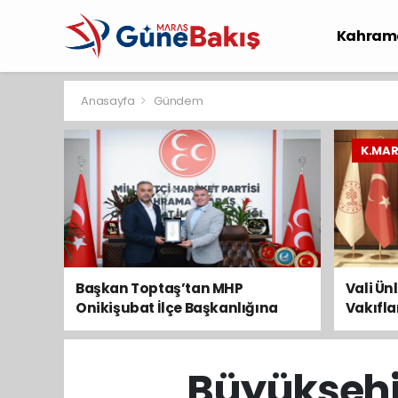
Kahram
Spor
S
Anasayfa
Gündem
K.MA
Başkan Toptaş’tan MHP
Vali Ün
Onikişubat İlçe Başkanlığına
Vakıfl
Hayırlı Olsun Ziyareti
ziyaret
Büyükşehir