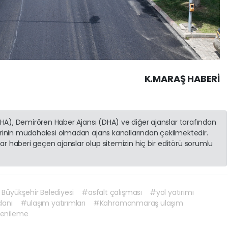
K.MARAŞ HABERİ
(İHA), Demirören Haber Ajansı (DHA) ve diğer ajanslar tarafından
erinin müdahalesi olmadan ajans kanallarından çekilmektedir.
r haberi geçen ajanslar olup sitemizin hiç bir editörü sorumlu
üyükşehir Belediyesi
#asfalt çalışması
#yol yatırımı
danı
#ulaşım yatırımları
#Kahramanmaraş ulaşım
yenileme