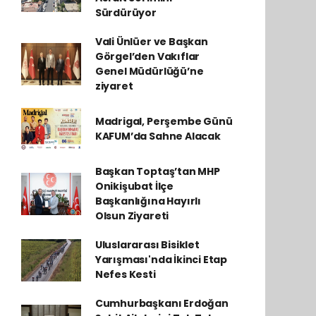
Sürdürüyor
Vali Ünlüer ve Başkan
Görgel’den Vakıflar
Genel Müdürlüğü’ne
ziyaret
Madrigal, Perşembe Günü
KAFUM’da Sahne Alacak
Başkan Toptaş’tan MHP
Onikişubat İlçe
Başkanlığına Hayırlı
Olsun Ziyareti
Uluslararası Bisiklet
Yarışması'nda İkinci Etap
Nefes Kesti
Cumhurbaşkanı Erdoğan