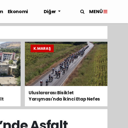
MENÜ
m
Ekonomi
Diğer
K.MARAŞ
Uluslararası Bisiklet
lt
Yarışması'nda İkinci Etap Nefes
Kesti
’nde Asfalt