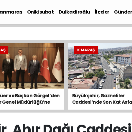
anmaraş
Onikişubat
Dulkadiroğlu
İlçeler
Günde
iyaset
RAŞ
K.MARAŞ
lüer ve Başkan Görgel’den
Büyükşehir, Gazneliler
ar Genel Müdürlüğü’ne
Caddesi’nde Son Kat Asfa
Serimini Sürdürüyor
, Ahır Dağı Caddesi