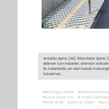
Anadolu Ajansı (AA), İhlas Haber Ajansı 
eklenen tüm haberler, sitemizin editörl
Bu haberlerde yer alan hukuki muhatapla
tutulamaz...
#Ahır Dağı Caddesi
#Kahramanmaraş B
#Kuzey Çevre Yolu
#Turgut Özal Mey
#sıcak asfalt
#şehir içi ulaşım
#yol 