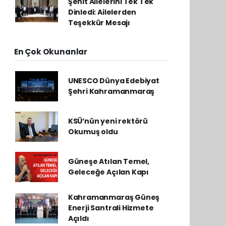
Şehit Ailelerini Tek Tek
Dinledi: Ailelerden
Teşekkür Mesajı
En Çok Okunanlar
UNESCO Dünya Edebiyat
Şehri Kahramanmaraş
KSÜ’nün yeni rektörü
Okumuş oldu
Güneşe Atılan Temel,
Geleceğe Açılan Kapı
Kahramanmaraş Güneş
Enerji Santrali Hizmete
Açıldı