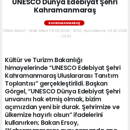
UNESCO Dünya Edebiyat Şehri
Kahramanmaraş
KAHRAMANMARAŞ
(Web Sitesi) - Web Sitesi | 19.06.2026 - 16:50, Güncelleme: 29.06.2026
- 23:02
Kültür ve Turizm Bakanlığı
himayelerinde “UNESCO Edebiyat Şehri
Kahramanmaraş Uluslararası Tanıtım
Toplantısı” gerçekleştirildi. Başkan
Görgel, “UNESCO Dünya Edebiyat Şehri
unvanını hak etmiş olmak, bizim
açımızdan yeni bir durak. Şehrimize ve
ülkemize hayırlı olsun” ifadelerini
kullanırken; Bakan Ersoy,