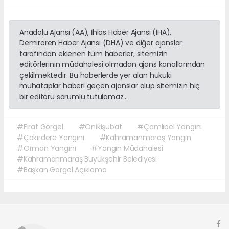
Anadolu Ajansı (AA), İhlas Haber Ajansı (İHA),
Demirören Haber Ajansı (DHA) ve diğer ajanslar
tarafından eklenen tüm haberler, sitemizin
editörlerinin müdahalesi olmadan ajans kanallarından
çekilmektedir. Bu haberlerde yer alan hukuki
muhataplar haberi geçen ajanslar olup sitemizin hiç
bir editörü sorumlu tutulamaz...
#Fırat Görgel
#Onikişubat
#Çamlıbel Yangını
#Çakırdere Yangını
#Kahramanmaraş Yangın
#Orman Yangını
#Yangın Müdahalesi
#Kahramanmaraş Büyükşehir Belediyesi
#Başkan Görgel Açıklama