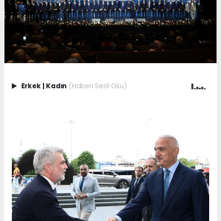
Erkek
|
Kadın
(Haberi Sesli Oku)