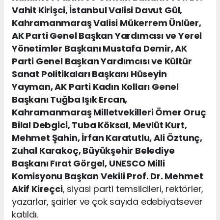
Vahit Kirişci, İstanbul Valisi Davut Gül,
Kahramanmaraş Valisi Mükerrem Ünlüer,
AK Parti Genel Başkan Yardımcısı ve Yerel
Yönetimler Başkanı Mustafa Demir, AK
Parti Genel Başkan Yardımcısı ve Kültür
Sanat Politikaları Başkanı Hüseyin
Yayman, AK Parti Kadın Kolları Genel
Başkanı Tuğba Işık Ercan,
Kahramanmaraş Milletvekilleri Ömer Oruç
Bilal Debgici, Tuba Köksal, Mevlüt Kurt,
Mehmet Şahin, İrfan Karatutlu, Ali Öztunç,
Zuhal Karakoç, Büyükşehir Belediye
Başkanı Fırat Görgel, UNESCO Milli
Komisyonu Başkan Vekili Prof. Dr. Mehmet
Akif Kireçci
, siyasi parti temsilcileri, rektörler,
yazarlar, şairler ve çok sayıda edebiyatsever
katıldı.