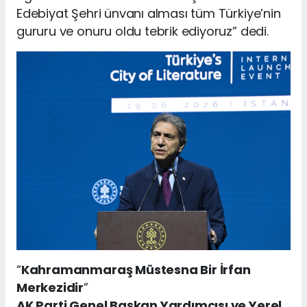
Edebiyat Şehri ünvanı alması tüm Türkiye’nin
gururu ve onuru oldu tebrik ediyoruz” dedi.
“
Kahramanmaraş Müstesna Bir İrfan
Merkezidir
”
AK Parti Genel Başkan Yardımcısı ve Yerel