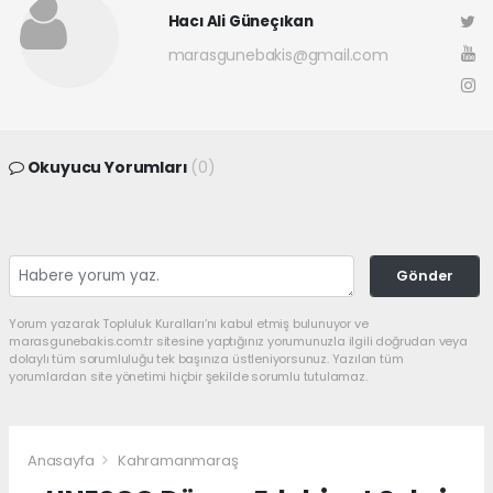
Hacı Ali Güneçıkan
marasgunebakis@gmail.com
Okuyucu Yorumları
(0)
Gönder
Yorum yazarak Topluluk Kuralları’nı kabul etmiş bulunuyor ve
marasgunebakis.com.tr sitesine yaptığınız yorumunuzla ilgili doğrudan veya
dolaylı tüm sorumluluğu tek başınıza üstleniyorsunuz. Yazılan tüm
yorumlardan site yönetimi hiçbir şekilde sorumlu tutulamaz.
Anasayfa
Kahramanmaraş