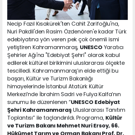
Necip Fazıl Kısakürek'ten Cahit Zarifoğlu'na,
Nuri Pakdil'den Rasim Özdenören'e kadar Türk
edebiyatına yön veren pek çok önemli ismi
yetiştiren Kahramanmaraş,
UNESCO
Yaratıcı
Şehirler Ağı'na "Edebiyat Şehri" olarak kabul
edilerek kültürel birikimini uluslararası ölçekte
tescilledi. Kahramanmaraş’ın elde ettiği bu
başarı, Kültür ve Turizm Bakanlığı
himayelerinde İstanbul Atatürk Kültür
Merkezi’nde İbrahim Sadri ve Fulya Kalfa’nın
sunumu ile düzenlenen “
UNESCO
Edebiyat
Şehri Kahramanmaraş
Uluslararası Tanıtım
Toplantısı” ile taçlandırıldı. Programa,
Kültür
ve Turizm Bakanı Mehmet Nuri Ersoy, 66.
Hükümet Tarım ve Orman Bakanı Prof. Dr.