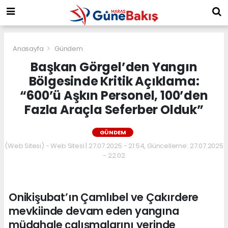
Anasayfa
Gündem
Başkan Görgel’den Yangın
Bölgesinde Kritik Açıklama:
“600’ü Aşkın Personel, 100’den
Fazla Araçla Seferber Olduk”
GÜNDEM
(Web Sitesi) - Web Sitesi | 27.07.2025 - 21:54, Güncelleme: 27.07.2025
- 22:02
Onikişubat’ın Çamlıbel ve Çakırdere
mevkiinde devam eden yangına
müdahale çalışmalarını yerinde