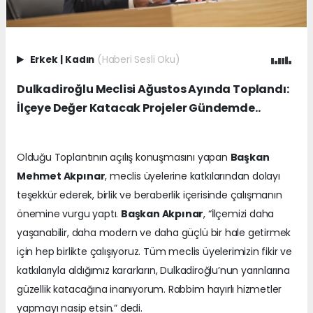
Erkek
|
Kadın
(Haberi Sesli Oku)
Dulkadiroğlu Meclisi Ağustos Ayında Toplandı:
İlçeye Değer Katacak Projeler Gündemde..
Olduğu Toplantının açılış konuşmasını yapan
Başkan
Mehmet Akpınar
, meclis üyelerine katkılarından dolayı
teşekkür ederek, birlik ve beraberlik içerisinde çalışmanın
önemine vurgu yaptı.
Başkan Akpınar
, “İlçemizi daha
yaşanabilir, daha modern ve daha güçlü bir hale getirmek
için hep birlikte çalışıyoruz. Tüm meclis üyelerimizin fikir ve
katkılarıyla aldığımız kararların, Dulkadiroğlu’nun yarınlarına
güzellik katacağına inanıyorum. Rabbim hayırlı hizmetler
yapmayı nasip etsin.” dedi.