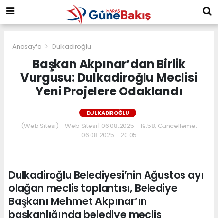
Anasayfa
Dulkadiroğlu
Başkan Akpınar’dan Birlik
Vurgusu: Dulkadiroğlu Meclisi
Yeni Projelere Odaklandı
DULKADIROĞLU
(Web Sitesi) - Web Sitesi | 06.08.2025 - 19:58, Güncelleme:
06.08.2025 - 20:05
Dulkadiroğlu Belediyesi’nin Ağustos ayı
olağan meclis toplantısı, Belediye
Başkanı Mehmet Akpınar’ın
başkanlığında belediye meclis