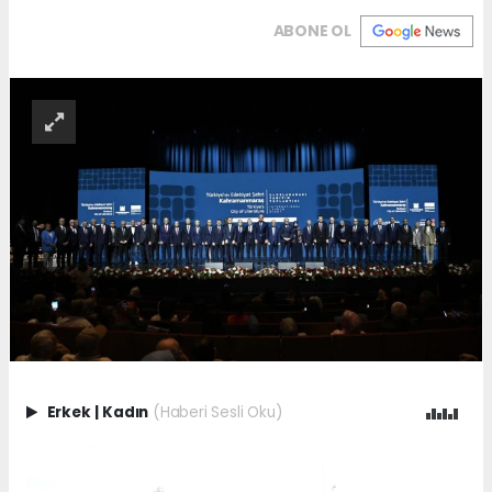
ABONE OL
Erkek
|
Kadın
(Haberi Sesli Oku)