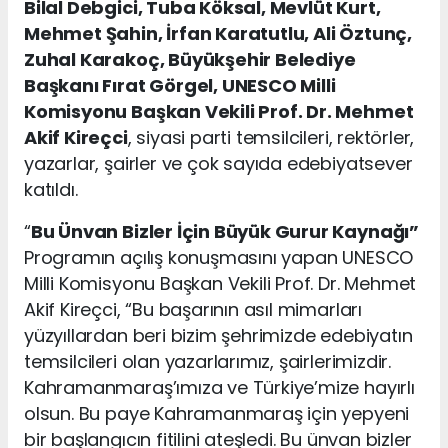
Bilal Debgici, Tuba Köksal, Mevlüt Kurt,
Mehmet Şahin, İrfan Karatutlu, Ali Öztunç,
Zuhal Karakoç, Büyükşehir Belediye
Başkanı Fırat Görgel, UNESCO Milli
Komisyonu Başkan Vekili Prof. Dr. Mehmet
Akif Kireçci
, siyasi parti temsilcileri, rektörler,
yazarlar, şairler ve çok sayıda edebiyatsever
katıldı.
“
Bu Ünvan Bizler İçin Büyük Gurur Kaynağı”
Programın açılış konuşmasını yapan UNESCO
Milli Komisyonu Başkan Vekili Prof. Dr. Mehmet
Akif Kireçci, “Bu başarının asıl mimarları
yüzyıllardan beri bizim şehrimizde edebiyatın
temsilcileri olan yazarlarımız, şairlerimizdir.
Kahramanmaraş’ımıza ve Türkiye’mize hayırlı
olsun. Bu paye Kahramanmaraş için yepyeni
bir başlangıcın fitilini ateşledi. Bu ünvan bizler