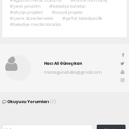
#Ağustos meclis oturumu
#Kahramanmaraş
#yerel yönetim
#belediye kararları
#altyapı projeleri
#sosyal projeler
#çevre düzenlemeleri
#şeffaf belediyecilik
#belediye meclisi kararları
Hacı Ali Güneçıkan
marasgunebakis@gmail.com
Okuyucu Yorumları
(0)