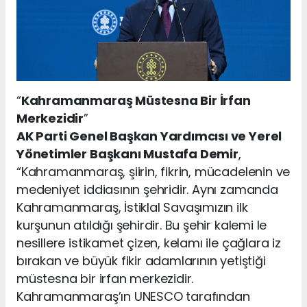
“
Kahramanmaraş Müstesna Bir İrfan
Merkezidir
”
AK Parti Genel Başkan Yardımcısı ve Yerel
Yönetimler Başkanı Mustafa Demir
,
“Kahramanmaraş, şiirin, fikrin, mücadelenin ve
medeniyet iddiasının şehridir. Aynı zamanda
Kahramanmaraş, İstiklal Savaşımızın ilk
kurşunun atıldığı şehirdir. Bu şehir kalemi le
nesillere istikamet çizen, kelamı ile çağlara iz
bırakan ve büyük fikir adamlarının yetiştiği
müstesna bir irfan merkezidir.
Kahramanmaraş’ın UNESCO tarafından