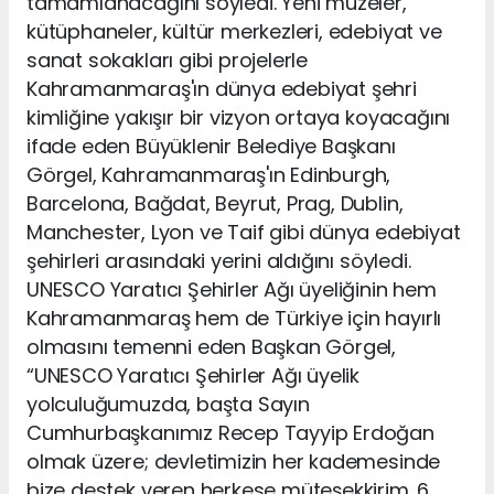
tamamlanacağını söyledi. Yeni müzeler,
kütüphaneler, kültür merkezleri, edebiyat ve
sanat sokakları gibi projelerle
Kahramanmaraş'ın dünya edebiyat şehri
kimliğine yakışır bir vizyon ortaya koyacağını
ifade eden Büyüklenir Belediye Başkanı
Görgel, Kahramanmaraş'ın Edinburgh,
Barcelona, Bağdat, Beyrut, Prag, Dublin,
Manchester, Lyon ve Taif gibi dünya edebiyat
şehirleri arasındaki yerini aldığını söyledi.
UNESCO Yaratıcı Şehirler Ağı üyeliğinin hem
Kahramanmaraş hem de Türkiye için hayırlı
olmasını temenni eden Başkan Görgel,
“UNESCO Yaratıcı Şehirler Ağı üyelik
yolculuğumuzda, başta Sayın
Cumhurbaşkanımız Recep Tayyip Erdoğan
olmak üzere; devletimizin her kademesinde
bize destek veren herkese müteşekkirim. 6