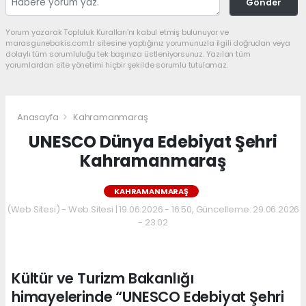
Gönder
Yorum yazarak Topluluk Kuralları’nı kabul etmiş bulunuyor ve
marasgunebakis.com.tr sitesine yaptığınız yorumunuzla ilgili doğrudan veya
dolaylı tüm sorumluluğu tek başınıza üstleniyorsunuz. Yazılan tüm
yorumlardan site yönetimi hiçbir şekilde sorumlu tutulamaz.
Anasayfa
Kahramanmaraş
UNESCO Dünya Edebiyat Şehri
Kahramanmaraş
KAHRAMANMARAŞ
(Web Sitesi) - Web Sitesi | 19.06.2026 - 16:50, Güncelleme: 29.06.2026
- 23:02
Kültür ve Turizm Bakanlığı
himayelerinde “UNESCO Edebiyat Şehri