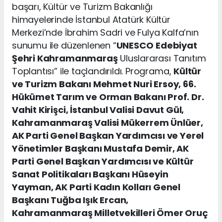
başarı, Kültür ve Turizm Bakanlığı
himayelerinde İstanbul Atatürk Kültür
Merkezi’nde İbrahim Sadri ve Fulya Kalfa’nın
sunumu ile düzenlenen “
UNESCO
Edebiyat
Şehri Kahramanmaraş
Uluslararası Tanıtım
Toplantısı” ile taçlandırıldı. Programa,
Kültür
ve Turizm Bakanı Mehmet Nuri Ersoy, 66.
Hükümet Tarım ve Orman Bakanı Prof. Dr.
Vahit Kirişci, İstanbul Valisi Davut Gül,
Kahramanmaraş Valisi Mükerrem Ünlüer,
AK Parti Genel Başkan Yardımcısı ve Yerel
Yönetimler Başkanı Mustafa Demir, AK
Parti Genel Başkan Yardımcısı ve Kültür
Sanat Politikaları Başkanı Hüseyin
Yayman, AK Parti Kadın Kolları Genel
Başkanı Tuğba Işık Ercan,
Kahramanmaraş Milletvekilleri Ömer Oruç