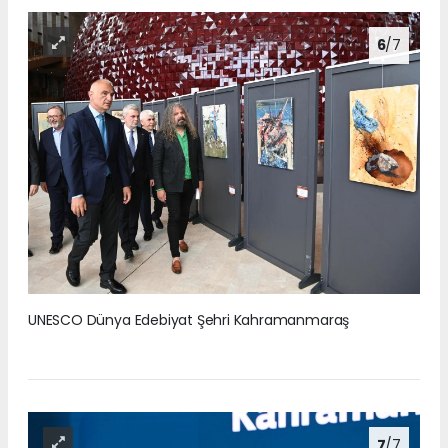
6
/7
UNESCO Dünya Edebiyat Şehri Kahramanmaraş
7
/7