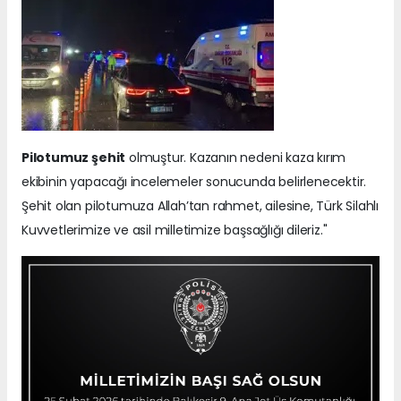
Pilotumuz şehit
olmuştur. Kazanın nedeni kaza kırım
ekibinin yapacağı incelemeler sonucunda belirlenecektir.
Şehit olan pilotumuza Allah’tan rahmet, ailesine, Türk Silahlı
Kuvvetlerimize ve asil milletimize başsağlığı dileriz."