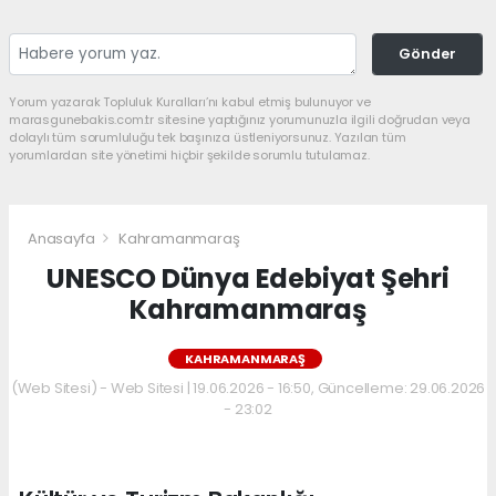
Gönder
Yorum yazarak Topluluk Kuralları’nı kabul etmiş bulunuyor ve
marasgunebakis.com.tr sitesine yaptığınız yorumunuzla ilgili doğrudan veya
dolaylı tüm sorumluluğu tek başınıza üstleniyorsunuz. Yazılan tüm
yorumlardan site yönetimi hiçbir şekilde sorumlu tutulamaz.
Anasayfa
Kahramanmaraş
UNESCO Dünya Edebiyat Şehri
Kahramanmaraş
KAHRAMANMARAŞ
(Web Sitesi) - Web Sitesi | 19.06.2026 - 16:50, Güncelleme: 29.06.2026
- 23:02