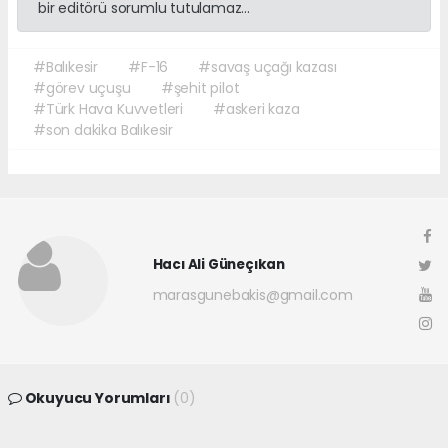
bir editörü sorumlu tutulamaz...
#Balıkesir
#F-16
#savaş uçağı kazası
#görev uçuşu
#şehit pilot
#Türk Hava Kuvvetleri
#askeri kaza
#son dakika Balıkesir
Hacı Ali Güneçıkan
marasgunebakis@gmail.com
Okuyucu Yorumları
(0)