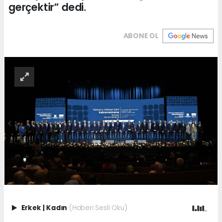
gerçektir” dedi.
ABONE OL
Erkek
|
Kadın
(Haberi Sesli Oku)