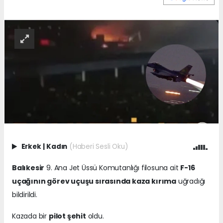
Erkek
|
Kadın
(Haberi Sesli Oku)
Balıkesir
9. Ana Jet Üssü Komutanlığı filosuna ait
F-16
uçağının görev uçuşu sırasında kaza kırıma
uğradığı
bildirildi.
Kazada bir
pilot şehit
oldu.