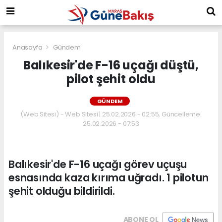
Anasayfa
Gündem
Balıkesir'de F-16 uçağı düştü,
pilot şehit oldu
GÜNDEM
(Web Sitesi) - Web Sitesi | 25.02.2026 - 02:55, Güncelleme:
25.02.2026 - 07:53
Balıkesir'de F-16 uçağı görev uçuşu
esnasında kaza kırıma uğradı. 1 pilotun
şehit olduğu bildirildi.
ABONE OL