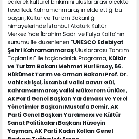
edilerek kültürel birikimini uluslararası ölçekte
tescilledi. Kahramanmaraş’ın elde ettiği bu
başarı, Kültür ve Turizm Bakanlığı
himayelerinde İstanbul Atatürk Kültür
Merkezi’nde İbrahim Sadri ve Fulya Kalfa’nın
sunumu ile düzenlenen “
UNESCO
Edebiyat
Şehri Kahramanmaraş
Uluslararası Tanıtım
Toplantısı” ile taçlandırıldı. Programa,
Kültür
ve Turizm Bakanı Mehmet Nuri Ersoy, 66.
Hükümet Tarım ve Orman Bakanı Prof. Dr.
Vahit Kirişci, İstanbul Valisi Davut Gül,
Kahramanmaraş Valisi Mükerrem Ünlüer,
AK Parti Genel Başkan Yardımcısı ve Yerel
Yönetimler Başkanı Mustafa Demir, AK
Parti Genel Başkan Yardımcısı ve Kültür
Sanat Politikaları Başkanı Hüseyin
Yayman, AK Parti Kadın Kolları Genel
Başkanı Tuğba Işık Ercan,