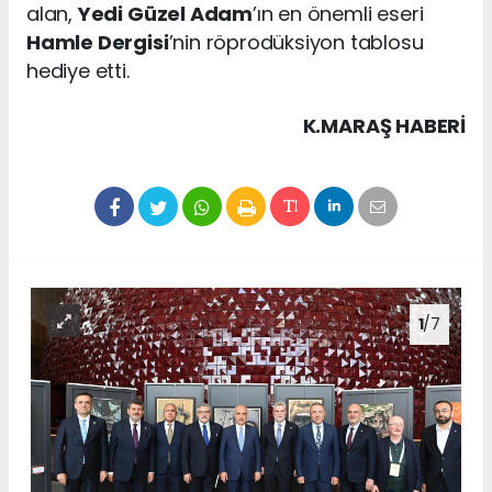
alan,
Yedi Güzel Adam
’ın en önemli eseri
Hamle Dergisi
’nin röprodüksiyon tablosu
hediye etti.
K.MARAŞ HABERİ
1
/7