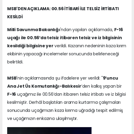
MSB'DEN AÇIKLAMA: 00.56 İTİBARİ İLE TELSİZ İRTİBATI
KESİLDİ
Milli Savunma Bakanlığı
'ndan yapılan açıklamada,
F-16
uçağı ile 00.56’da telsiz itibaren telsiz ve iz bilgisinin
kesildiği bilgisine yer
verildi. Kazanın nedeninin kaza kırım
ekibinin yapacağı incelemeler sonucunda belirleneceği
belirtildi.
MSB
'nin açıklamasında şu ifadelere yer verildi: "
9’uncu
Ana Jet Üs Komutanlığı-Balıkesir
’den kalkış yapan bir
F-16
uçağımız ile 00.56’dan itibaren telsiz irtibatı ve iz bilgisi
kesilmiştir. Derhâl başlatılan arama kurtarma çalışmaları
sonucunda uçağımızın kaza kırıma uğradığı tespit edilmiş
ve uçağımızın enkazına ulaşılmıştır.