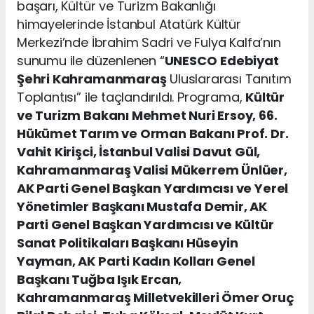
başarı, Kültür ve Turizm Bakanlığı
himayelerinde İstanbul Atatürk Kültür
Merkezi’nde İbrahim Sadri ve Fulya Kalfa’nın
sunumu ile düzenlenen “
UNESCO
Edebiyat
Şehri Kahramanmaraş
Uluslararası Tanıtım
Toplantısı” ile taçlandırıldı. Programa,
Kültür
ve Turizm Bakanı Mehmet Nuri Ersoy, 66.
Hükümet Tarım ve Orman Bakanı Prof. Dr.
Vahit Kirişci, İstanbul Valisi Davut Gül,
Kahramanmaraş Valisi Mükerrem Ünlüer,
AK Parti Genel Başkan Yardımcısı ve Yerel
Yönetimler Başkanı Mustafa Demir, AK
Parti Genel Başkan Yardımcısı ve Kültür
Sanat Politikaları Başkanı Hüseyin
Yayman, AK Parti Kadın Kolları Genel
Başkanı Tuğba Işık Ercan,
Kahramanmaraş Milletvekilleri Ömer Oruç