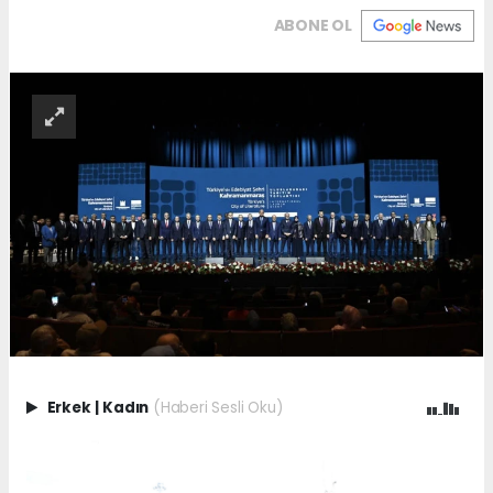
ABONE OL
Erkek
|
Kadın
(Haberi Sesli Oku)