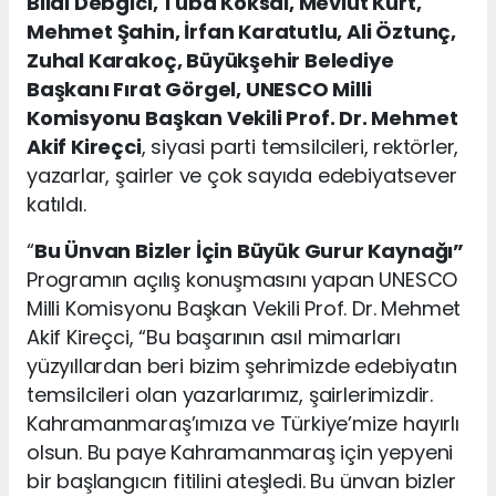
Bilal Debgici, Tuba Köksal, Mevlüt Kurt,
Mehmet Şahin, İrfan Karatutlu, Ali Öztunç,
Zuhal Karakoç, Büyükşehir Belediye
Başkanı Fırat Görgel, UNESCO Milli
Komisyonu Başkan Vekili Prof. Dr. Mehmet
Akif Kireçci
, siyasi parti temsilcileri, rektörler,
yazarlar, şairler ve çok sayıda edebiyatsever
katıldı.
“
Bu Ünvan Bizler İçin Büyük Gurur Kaynağı”
Programın açılış konuşmasını yapan UNESCO
Milli Komisyonu Başkan Vekili Prof. Dr. Mehmet
Akif Kireçci, “Bu başarının asıl mimarları
yüzyıllardan beri bizim şehrimizde edebiyatın
temsilcileri olan yazarlarımız, şairlerimizdir.
Kahramanmaraş’ımıza ve Türkiye’mize hayırlı
olsun. Bu paye Kahramanmaraş için yepyeni
bir başlangıcın fitilini ateşledi. Bu ünvan bizler