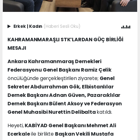
Erkek
|
Kadın
(Haberi Sesli Oku)
KAHRAMANMARAŞLI STK’LARDAN GÜÇ BİRLİĞİ
MESAJI
Ankara Kahramanmaraş Dernekleri
Federasyonu Genel Başkanı Ramiz Çelik
öncülüğünde gerçekleştirilen ziyarete;
Genel
Sekreter Abdurrahman Gök, Elbistanlılar
Dernek Başkanı Adnan Güven, Pazarcıklılar
Dernek Başkanı Bülent Aksoy ve Federasyon
Genel Muhasibi Nurettin Delibalta
katıldı.
Heyeti,
KABİYAD Genel Başkanı Mehmet Ali
Ecerkale
ile birlikte
Başkan Vekili Mustafa