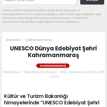
Yorum yazarak Topluluk Kuralları’nı kabul etmiş bulunuyor ve
marasgunebakis.com.tr sitesine yaptığınız yorumunuzla ilgili doğrudan veya
dolaylı tüm sorumluluğu tek başınıza üstleniyorsunuz. Yazılan tüm
yorumlardan site yönetimi hiçbir şekilde sorumlu tutulamaz.
Anasayfa
Kahramanmaraş
UNESCO Dünya Edebiyat Şehri
Kahramanmaraş
KAHRAMANMARAŞ
(Web Sitesi) - Web Sitesi | 19.06.2026 - 16:50, Güncelleme: 29.06.2026
- 23:02
Kültür ve Turizm Bakanlığı
himayelerinde “UNESCO Edebiyat Şehri