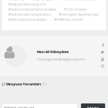
#Kahramanmaraş STK
#Ankara Kahramanmaraşlılar
#CSO konseri
#Kahramanmaraş kültürü
#hemşehri dayanışması
#sivil toplum kuruluşları
#KABİYAD ziyareti
Hacı Ali Güneçıkan
marasgunebakis@gmail.com
Okuyucu Yorumları
(0)
Gönder