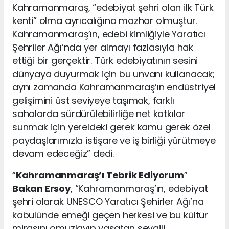
Kahramanmaraş, “edebiyat şehri olan ilk Türk
kenti” olma ayrıcalığına mazhar olmuştur.
Kahramanmaraş’ın, edebi kimliğiyle Yaratıcı
Şehriler Ağı’nda yer almayı fazlasıyla hak
ettiği bir gerçektir. Türk edebiyatının sesini
dünyaya duyurmak için bu unvanı kullanacak;
aynı zamanda Kahramanmaraş’ın endüstriyel
gelişimini üst seviyeye taşımak, farklı
sahalarda sürdürülebilirliğe net katkılar
sunmak için yereldeki gerek kamu gerek özel
paydaşlarımızla istişare ve iş birliği yürütmeye
devam edeceğiz” dedi.
“
Kahramanmaraş’ı Tebrik Ediyorum
”
Bakan Ersoy
, “Kahramanmaraş’ın, edebiyat
şehri olarak UNESCO Yaratıcı Şehirler Ağı’na
kabulünde emeği geçen herkesi ve bu kültür
mirasını omuzlayıp yaşatan sevgili