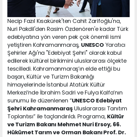
Necip Fazıl Kısakürek'ten Cahit Zarifoğlu'na,
Nuri Pakdil'den Rasim Özdenören'e kadar Türk
edebiyatına yön veren pek çok önemli ismi
yetiştiren Kahramanmaraş,
UNESCO
Yaratıcı
Şehirler Ağı'na "Edebiyat Şehri" olarak kabul
edilerek kültürel birikimini uluslararası ölçekte
tescilledi. Kahramanmaraş’ın elde ettiği bu
başarı, Kültür ve Turizm Bakanlığı
himayelerinde İstanbul Atatürk Kültür
Merkezi’nde İbrahim Sadri ve Fulya Kalfa’nın
sunumu ile düzenlenen “
UNESCO
Edebiyat
Şehri Kahramanmaraş
Uluslararası Tanıtım
Toplantısı” ile taçlandırıldı. Programa,
Kültür
ve Turizm Bakanı Mehmet Nuri Ersoy, 66.
Hükümet Tarım ve Orman Bakanı Prof. Dr.