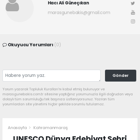
Hacı Ali Güneçıkan
marasgunebakis@gmail.com
Okuyucu Yorumları
(0)
Gönder
Yorum yazarak Topluluk Kuralları’nı kabul etmiş bulunuyor ve
marasgunebakis.com.tr sitesine yaptığınız yorumunuzla ilgili doğrudan veya
dolaylı tüm sorumluluğu tek başınıza üstleniyorsunuz. Yazılan tüm
yorumlardan site yönetimi hiçbir şekilde sorumlu tutulamaz.
Anasayfa
Kahramanmaraş
UNESCO Dünya Edebiyat Şehri