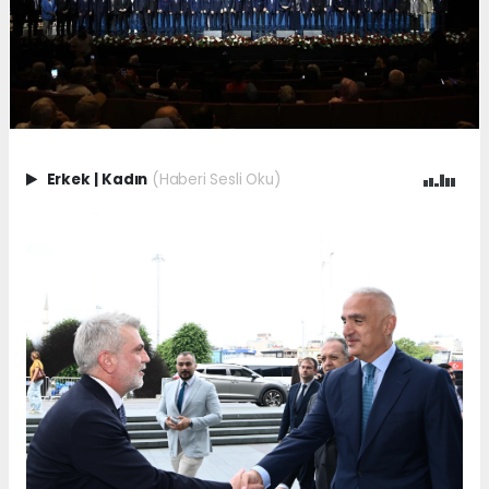
Erkek
|
Kadın
(Haberi Sesli Oku)