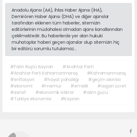
Anadolu Ajansı (AA), İhlas Haber Ajansı (İHA),
Demirören Haber Ajansı (DHA) ve diğer ajanslar
tarafından eklenen tüm haberler, sitemizin
editörlerinin müdahalesi olmadan ajans kanallarından
çekilmektedir. Bu haberlerde yer alan hukuki
muhataplar haberi geçen ajanslar olup sitemizin hiç
bir editörü sorumlu tutulamaz...
#Fatin Rüştü Kayıran
#Anahtar Parti
#Anahtar Parti Kahramanmaraş
#Kahramanmaraş
#enflasyon
#hayat pahalılığı
#geçim sıkıntısı
#ekonomi
#memur
#emekli
#asgari ücret
#esnaf
#ekonomik istikrar
#alım gücü
#Türkiye ekonomisi
#Kayıran