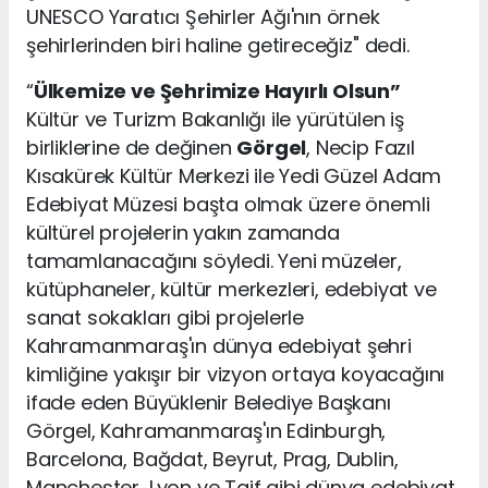
UNESCO Yaratıcı Şehirler Ağı'nın örnek
şehirlerinden biri haline getireceğiz" dedi.
“
Ülkemize ve Şehrimize Hayırlı Olsun”
Kültür ve Turizm Bakanlığı ile yürütülen iş
birliklerine de değinen
Görgel
, Necip Fazıl
Kısakürek Kültür Merkezi ile Yedi Güzel Adam
Edebiyat Müzesi başta olmak üzere önemli
kültürel projelerin yakın zamanda
tamamlanacağını söyledi. Yeni müzeler,
kütüphaneler, kültür merkezleri, edebiyat ve
sanat sokakları gibi projelerle
Kahramanmaraş'ın dünya edebiyat şehri
kimliğine yakışır bir vizyon ortaya koyacağını
ifade eden Büyüklenir Belediye Başkanı
Görgel, Kahramanmaraş'ın Edinburgh,
Barcelona, Bağdat, Beyrut, Prag, Dublin,
Manchester, Lyon ve Taif gibi dünya edebiyat