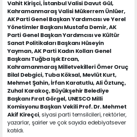
Vahit Kirişci, İstanbul Valisi Davut Gül,
Kahramanmaraş Valisi Mükerrem Ünlüer,
AK Parti Genel Başkan Yardımcısı ve Yerel
Yönetimler Başkanı Mustafa Demir, AK
Parti Genel Başkan Yardımcısı ve Kültür
Sanat Politikaları Başkanı Hüseyin
Yayman, AK Parti Kadın Kolları Genel
Başkanı Tuğba Işık Ercan,
Kahramanmaraş Milletvekilleri Ömer Oruç
Bilal Debgici, Tuba Köksal, Mevlüt Kurt,
Mehmet Şahin, İrfan Karatutlu, Ali Öztunç,
Zuhal Karakoç, Büyükşehir Belediye
Başkanı Fırat Görgel, UNESCO Milli
Komisyonu Başkan Vekili Prof. Dr. Mehmet
Akif Kireçci
, siyasi parti temsilcileri, rektörler,
yazarlar, şairler ve çok sayıda edebiyatsever
katıldı.