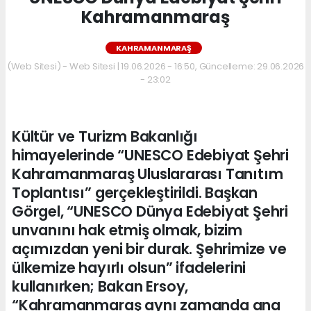
Kahramanmaraş
KAHRAMANMARAŞ
(Web Sitesi) - Web Sitesi | 19.06.2026 - 16:50, Güncelleme: 29.06.2026
- 23:02
Kültür ve Turizm Bakanlığı
himayelerinde “UNESCO Edebiyat Şehri
Kahramanmaraş Uluslararası Tanıtım
Toplantısı” gerçekleştirildi. Başkan
Görgel, “UNESCO Dünya Edebiyat Şehri
unvanını hak etmiş olmak, bizim
açımızdan yeni bir durak. Şehrimize ve
ülkemize hayırlı olsun” ifadelerini
kullanırken; Bakan Ersoy,
“Kahramanmaraş aynı zamanda ana