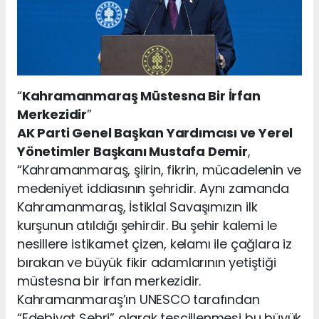
“
Kahramanmaraş Müstesna Bir İrfan
Merkezidir
”
AK Parti Genel Başkan Yardımcısı ve Yerel
Yönetimler Başkanı Mustafa Demir
,
“Kahramanmaraş, şiirin, fikrin, mücadelenin ve
medeniyet iddiasının şehridir. Aynı zamanda
Kahramanmaraş, İstiklal Savaşımızın ilk
kurşunun atıldığı şehirdir. Bu şehir kalemi le
nesillere istikamet çizen, kelamı ile çağlara iz
bırakan ve büyük fikir adamlarının yetiştiği
müstesna bir irfan merkezidir.
Kahramanmaraş’ın UNESCO tarafından
“Edebiyat Şehri” olarak tescillenmesi bu büyük