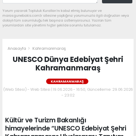
Yorum yazarak Topluluk Kuralları’nı kabul etmiş bulunuyor ve
marasgunebakis.com.tr sitesine yaptığınız yorumunuzla ilgili doğrudan veya
dolaylı tüm sorumluluğu tek başınıza üstleniyorsunuz. Yazılan tüm
yorumlardan site yönetimi hiçbir şekilde sorumlu tutulamaz.
Anasayfa
Kahramanmaraş
UNESCO Dünya Edebiyat Şehri
Kahramanmaraş
KAHRAMANMARAŞ
(Web Sitesi) - Web Sitesi | 19.06.2026 - 16:50, Güncelleme: 29.06.2026
- 23:02
Kültür ve Turizm Bakanlığı
himayelerinde “UNESCO Edebiyat Şehri