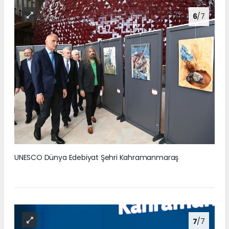
6
/7
UNESCO Dünya Edebiyat Şehri Kahramanmaraş
7
/7