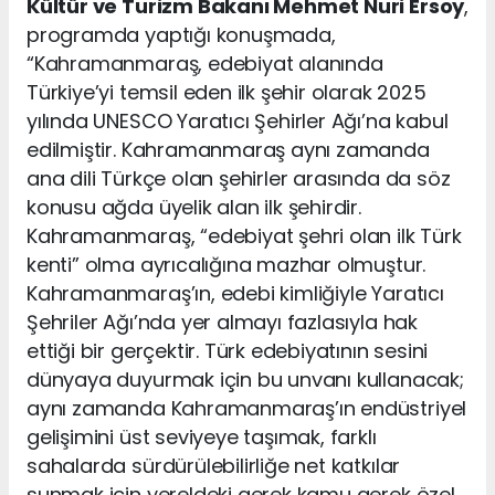
Kültür ve Turizm Bakanı Mehmet Nuri Ersoy
,
programda yaptığı konuşmada,
“Kahramanmaraş, edebiyat alanında
Türkiye’yi temsil eden ilk şehir olarak 2025
yılında UNESCO Yaratıcı Şehirler Ağı’na kabul
edilmiştir. Kahramanmaraş aynı zamanda
ana dili Türkçe olan şehirler arasında da söz
konusu ağda üyelik alan ilk şehirdir.
Kahramanmaraş, “edebiyat şehri olan ilk Türk
kenti” olma ayrıcalığına mazhar olmuştur.
Kahramanmaraş’ın, edebi kimliğiyle Yaratıcı
Şehriler Ağı’nda yer almayı fazlasıyla hak
ettiği bir gerçektir. Türk edebiyatının sesini
dünyaya duyurmak için bu unvanı kullanacak;
aynı zamanda Kahramanmaraş’ın endüstriyel
gelişimini üst seviyeye taşımak, farklı
sahalarda sürdürülebilirliğe net katkılar
sunmak için yereldeki gerek kamu gerek özel