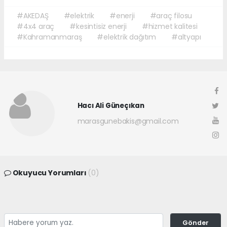
#AKEDAŞ
#elektrik
#enerji
#araç filosu
#4x4 araç
#kesintisiz enerji
#hizmet kalitesi
#Kahramanmaraş
#elektrik dağıtım
#altyapı
Hacı Ali Güneçıkan
marasgunebakis@gmail.com
Okuyucu Yorumları
(0)
Gönder