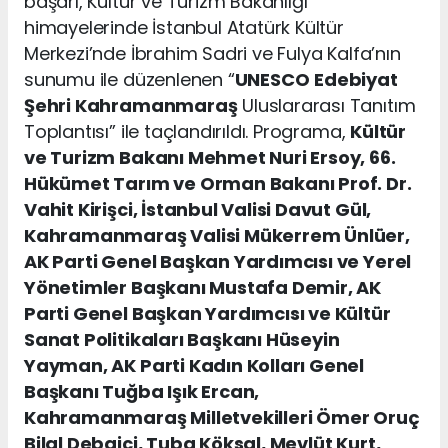
başarı, Kültür ve Turizm Bakanlığı
himayelerinde İstanbul Atatürk Kültür
Merkezi’nde İbrahim Sadri ve Fulya Kalfa’nın
sunumu ile düzenlenen “
UNESCO
Edebiyat
Şehri Kahramanmaraş
Uluslararası Tanıtım
Toplantısı” ile taçlandırıldı. Programa,
Kültür
ve Turizm Bakanı Mehmet Nuri Ersoy, 66.
Hükümet Tarım ve Orman Bakanı Prof. Dr.
Vahit Kirişci, İstanbul Valisi Davut Gül,
Kahramanmaraş Valisi Mükerrem Ünlüer,
AK Parti Genel Başkan Yardımcısı ve Yerel
Yönetimler Başkanı Mustafa Demir, AK
Parti Genel Başkan Yardımcısı ve Kültür
Sanat Politikaları Başkanı Hüseyin
Yayman, AK Parti Kadın Kolları Genel
Başkanı Tuğba Işık Ercan,
Kahramanmaraş Milletvekilleri Ömer Oruç
Bilal Debgici, Tuba Köksal, Mevlüt Kurt,