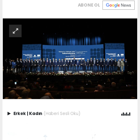
ABONE OL
Erkek
|
Kadın
(Haberi Sesli Oku)