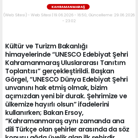
KAHRAMANMARAŞ
(Web Sitesi) - Web Sitesi | 19.06.2026 - 16:50, Güncelleme: 29.06.2026
- 23:02
Kültür ve Turizm Bakanlığı
himayelerinde “UNESCO Edebiyat Şehri
Kahramanmaraş Uluslararası Tanıtım
Toplantısı” gerçekleştirildi. Başkan
Görgel, “UNESCO Dünya Edebiyat Şehri
unvanını hak etmiş olmak, bizim
açımızdan yeni bir durak. Şehrimize ve
ülkemize hayırlı olsun” ifadelerini
kullanırken; Bakan Ersoy,
“Kahramanmaraş aynı zamanda ana
dili Türkçe olan şehirler arasında da söz
konusu ağda üyelik alan ilk şehirdir.