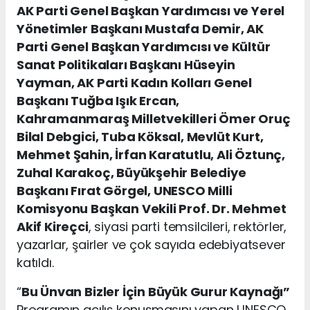
AK Parti Genel Başkan Yardımcısı ve Yerel
Yönetimler Başkanı Mustafa Demir, AK
Parti Genel Başkan Yardımcısı ve Kültür
Sanat Politikaları Başkanı Hüseyin
Yayman, AK Parti Kadın Kolları Genel
Başkanı Tuğba Işık Ercan,
Kahramanmaraş Milletvekilleri Ömer Oruç
Bilal Debgici, Tuba Köksal, Mevlüt Kurt,
Mehmet Şahin, İrfan Karatutlu, Ali Öztunç,
Zuhal Karakoç, Büyükşehir Belediye
Başkanı Fırat Görgel, UNESCO Milli
Komisyonu Başkan Vekili Prof. Dr. Mehmet
Akif Kireçci
, siyasi parti temsilcileri, rektörler,
yazarlar, şairler ve çok sayıda edebiyatsever
katıldı.
“
Bu Ünvan Bizler İçin Büyük Gurur Kaynağı”
Programın açılış konuşmasını yapan UNESCO