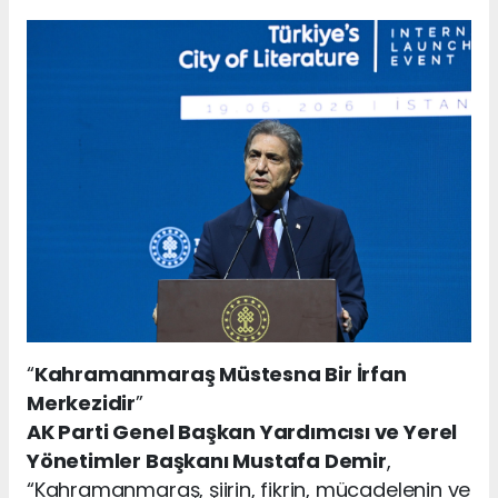
“
Kahramanmaraş Müstesna Bir İrfan
Merkezidir
”
AK Parti Genel Başkan Yardımcısı ve Yerel
Yönetimler Başkanı Mustafa Demir
,
“Kahramanmaraş, şiirin, fikrin, mücadelenin ve