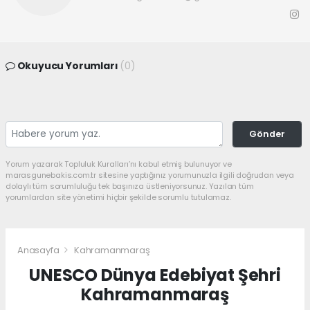
Okuyucu Yorumları
(0)
Gönder
Yorum yazarak Topluluk Kuralları’nı kabul etmiş bulunuyor ve
marasgunebakis.com.tr sitesine yaptığınız yorumunuzla ilgili doğrudan veya
dolaylı tüm sorumluluğu tek başınıza üstleniyorsunuz. Yazılan tüm
yorumlardan site yönetimi hiçbir şekilde sorumlu tutulamaz.
Anasayfa
Kahramanmaraş
UNESCO Dünya Edebiyat Şehri
Kahramanmaraş