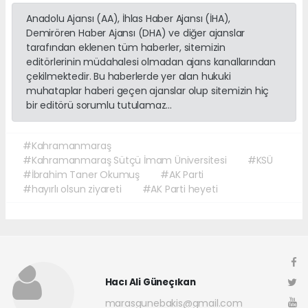
Anadolu Ajansı (AA), İhlas Haber Ajansı (İHA),
Demirören Haber Ajansı (DHA) ve diğer ajanslar
tarafından eklenen tüm haberler, sitemizin
editörlerinin müdahalesi olmadan ajans kanallarından
çekilmektedir. Bu haberlerde yer alan hukuki
muhataplar haberi geçen ajanslar olup sitemizin hiç
bir editörü sorumlu tutulamaz...
#Kahramanmaraş
#Kahramanmaraş Sütçü İmam Üniversitesi
#KSÜ
#İbrahim Taner Okumuş
#AK Parti
#hayırlı olsun ziyareti
#AK Parti heyeti
Hacı Ali Güneçıkan
marasgunebakis@gmail.com