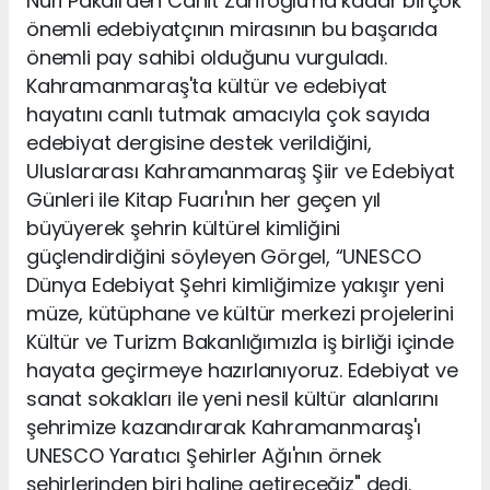
Nuri Pakdil'den Cahit Zarifoğlu'na kadar birçok
önemli edebiyatçının mirasının bu başarıda
önemli pay sahibi olduğunu vurguladı.
Kahramanmaraş'ta kültür ve edebiyat
hayatını canlı tutmak amacıyla çok sayıda
edebiyat dergisine destek verildiğini,
Uluslararası Kahramanmaraş Şiir ve Edebiyat
Günleri ile Kitap Fuarı'nın her geçen yıl
büyüyerek şehrin kültürel kimliğini
güçlendirdiğini söyleyen Görgel, “UNESCO
Dünya Edebiyat Şehri kimliğimize yakışır yeni
müze, kütüphane ve kültür merkezi projelerini
Kültür ve Turizm Bakanlığımızla iş birliği içinde
hayata geçirmeye hazırlanıyoruz. Edebiyat ve
sanat sokakları ile yeni nesil kültür alanlarını
şehrimize kazandırarak Kahramanmaraş'ı
UNESCO Yaratıcı Şehirler Ağı'nın örnek
şehirlerinden biri haline getireceğiz" dedi.