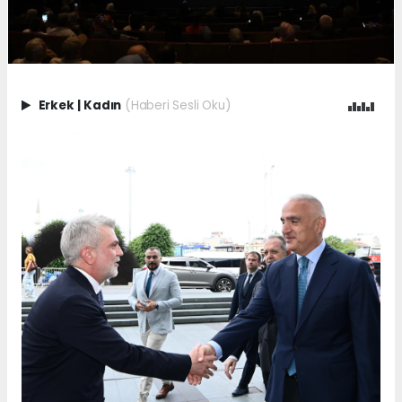
Erkek
|
Kadın
(Haberi Sesli Oku)