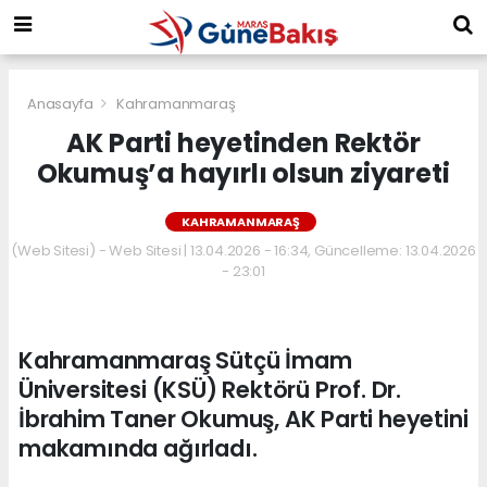
Anasayfa
Kahramanmaraş
AK Parti heyetinden Rektör
Okumuş’a hayırlı olsun ziyareti
KAHRAMANMARAŞ
(Web Sitesi) - Web Sitesi | 13.04.2026 - 16:34, Güncelleme: 13.04.2026
- 23:01
Kahramanmaraş Sütçü İmam
Üniversitesi (KSÜ) Rektörü Prof. Dr.
İbrahim Taner Okumuş, AK Parti heyetini
makamında ağırladı.