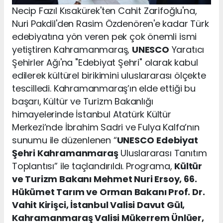
Necip Fazıl Kısakürek'ten Cahit Zarifoğlu'na,
Nuri Pakdil'den Rasim Özdenören'e kadar Türk
edebiyatına yön veren pek çok önemli ismi
yetiştiren Kahramanmaraş,
UNESCO
Yaratıcı
Şehirler Ağı'na "Edebiyat Şehri" olarak kabul
edilerek kültürel birikimini uluslararası ölçekte
tescilledi. Kahramanmaraş’ın elde ettiği bu
başarı, Kültür ve Turizm Bakanlığı
himayelerinde İstanbul Atatürk Kültür
Merkezi’nde İbrahim Sadri ve Fulya Kalfa’nın
sunumu ile düzenlenen “
UNESCO
Edebiyat
Şehri Kahramanmaraş
Uluslararası Tanıtım
Toplantısı” ile taçlandırıldı. Programa,
Kültür
ve Turizm Bakanı Mehmet Nuri Ersoy, 66.
Hükümet Tarım ve Orman Bakanı Prof. Dr.
Vahit Kirişci, İstanbul Valisi Davut Gül,
Kahramanmaraş Valisi Mükerrem Ünlüer,