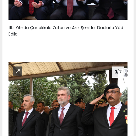
110. Yılında Çanakkale Zaferi ve Aziz Şehitler Dualarla Yâd
Edildi
3
/7