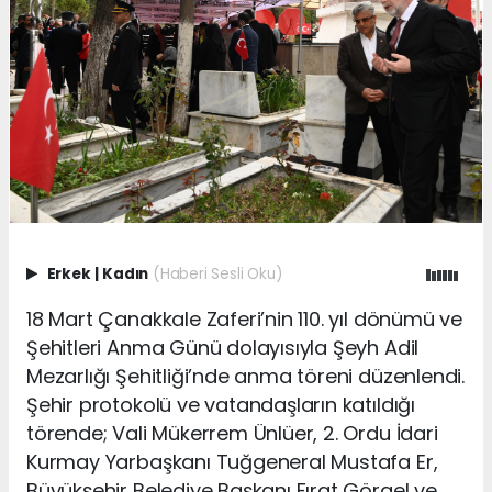
Erkek
|
Kadın
(Haberi Sesli Oku)
18 Mart Çanakkale Zaferi’nin 110. yıl dönümü ve
Şehitleri Anma Günü dolayısıyla Şeyh Adil
Mezarlığı Şehitliği’nde anma töreni düzenlendi.
Şehir protokolü ve vatandaşların katıldığı
törende; Vali Mükerrem Ünlüer, 2. Ordu İdari
Kurmay Yarbaşkanı Tuğgeneral Mustafa Er,
Büyükşehir Belediye Başkanı Fırat Görgel ve