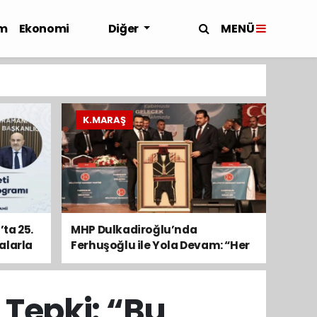
MENÜ
m
Ekonomi
Diğer
K.MARAŞ
ta 25.
MHP Dulkadiroğlu’nda
alarla
Ferhuşoğlu ile Yola Devam: “Her
Mahalleyi Emanet Bildik”
 Tepki: “Bu