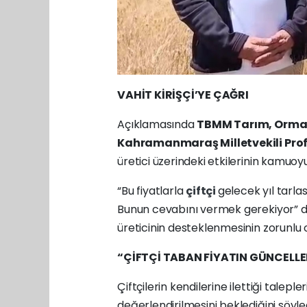
VAHİT KİRİŞÇİ’YE ÇAĞRI
Açıklamasında
TBMM Tarım, Orman
Kahramanmaraş Milletvekili Prof. 
üretici üzerindeki etkilerinin kamuoyu
“Bu fiyatlarla
çiftçi
gelecek yıl tarla
Bunun cevabını vermek gerekiyor” 
üreticinin desteklenmesinin zorunlu 
“ÇİFTÇİ TABAN FİYATIN GÜNCELLE
Çiftçilerin kendilerine ilettiği talepl
değerlendirilmesini beklediğini söyled