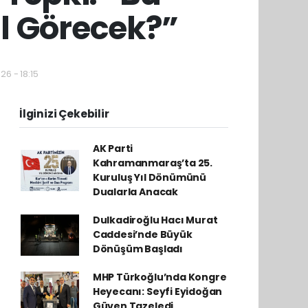
ıl Görecek?”
26 - 18:15
İlginizi Çekebilir
AK Parti
Kahramanmaraş’ta 25.
Kuruluş Yıl Dönümünü
Dualarla Anacak
Dulkadiroğlu Hacı Murat
Caddesi’nde Büyük
Dönüşüm Başladı
MHP Türkoğlu’nda Kongre
Heyecanı: Seyfi Eyidoğan
Güven Tazeledi