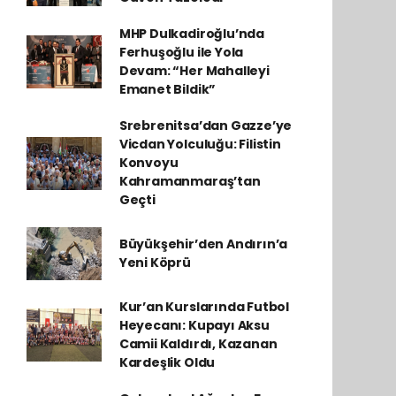
MHP Dulkadiroğlu’nda
Ferhuşoğlu ile Yola
Devam: “Her Mahalleyi
Emanet Bildik”
Srebrenitsa’dan Gazze’ye
Vicdan Yolculuğu: Filistin
Konvoyu
Kahramanmaraş’tan
Geçti
Büyükşehir’den Andırın’a
Yeni Köprü
Kur’an Kurslarında Futbol
Heyecanı: Kupayı Aksu
Camii Kaldırdı, Kazanan
Kardeşlik Oldu