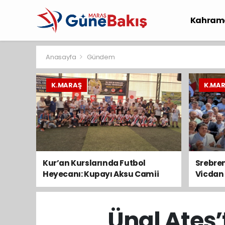
Kahram
Spor
S
Anasayfa
Gündem
K.MARAŞ
K.MA
Kur’an Kurslarında Futbol
Srebre
Heyecanı: Kupayı Aksu Camii
Vicdan 
Kaldırdı, Kazanan Kardeşlik Oldu
Konvo
Geçti
Ünal Ateş’