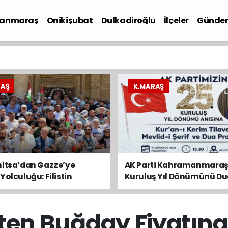
anmaraş
Onikişubat
Dulkadiroğlu
İlçeler
Günde
iyaset
RAŞ
K.MARAŞ
nitsa’dan Gazze’ye
AK Parti Kahramanmaraş’
Yolculuğu: Filistin
Kuruluş Yıl Dönümünü Du
yu Kahramanmaraş’tan
Anacak
ten Buğday Fiyatına