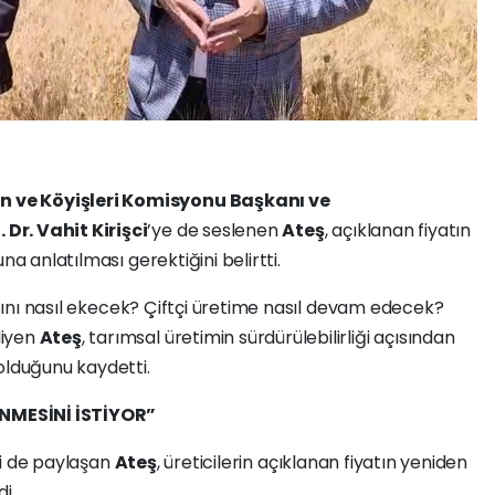
 ve Köyişleri Komisyonu Başkanı ve
Dr. Vahit Kirişci
’ye de seslenen
Ateş
, açıklanan fiyatın
na anlatılması gerektiğini belirtti.
sını nasıl ekecek? Çiftçi üretime nasıl devam edecek?
diyen
Ateş
, tarımsal üretimin sürdürülebilirliği açısından
olduğunu kaydetti.
NMESİNİ İSTİYOR”
eri de paylaşan
Ateş
, üreticilerin açıklanan fiyatın yeniden
i.