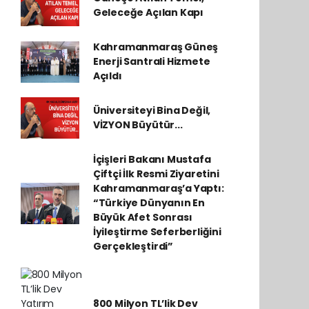
Geleceğe Açılan Kapı
Kahramanmaraş Güneş
Enerji Santrali Hizmete
Açıldı
Üniversiteyi Bina Değil,
VİZYON Büyütür...
İçişleri Bakanı Mustafa
Çiftçi İlk Resmi Ziyaretini
Kahramanmaraş’a Yaptı:
“Türkiye Dünyanın En
Büyük Afet Sonrası
İyileştirme Seferberliğini
Gerçekleştirdi”
800 Milyon TL’lik Dev