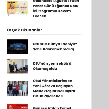
Geleneksel Ağustos Fuarı
Pazar Günü Eğlence Dolu
İki Programla Devam
Edecek
En Çok Okunanlar
UNESCO Dünya Edebiyat
Şehri Kahramanmaraş
KSÜ’nün yeni rektörü
Okumuş oldu
Okul Yöneticilerinden
Yeni Göreve Başlayan
Meslektaşlarına Hayırlı
Olsun Ziyaretleri
Güneşe Atılan Temel,