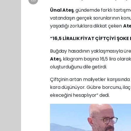
Ünal Ateş
, gündemde farklı tartışma
vatandaşın gerçek sorunlarının konuş
yaşadığı zorluklara dikkat çeken
At
“16,5 LİRALIK FİYAT ÇİFTÇİYİ ŞOKE 
Buğday hasadının yaklaşmasıyla üreti
Ate
ş, kilogram başına 16,5 lira olarak
oluşturduğunu dile getirdi.
Çiftçinin artan maliyetler karşısınd
kara düşünüyor. Gübre borcunu, ilaç b
ekeceğini hesaplıyor” dedi.