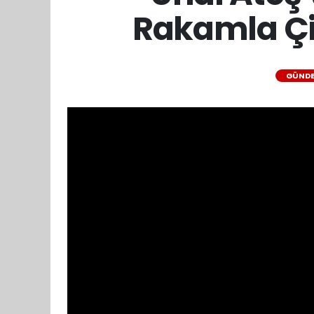
Rakamla Çif
GÜND