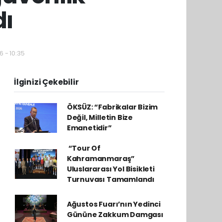
dı
6 - 10:35
İlginizi Çekebilir
ÖKSÜZ: “Fabrikalar Bizim
Değil, Milletin Bize
Emanetidir”
​ “Tour Of
Kahramanmaraş”
Uluslararası Yol Bisikleti
Turnuvası Tamamlandı
Ağustos Fuarı’nın Yedinci
Gününe Zakkum Damgası