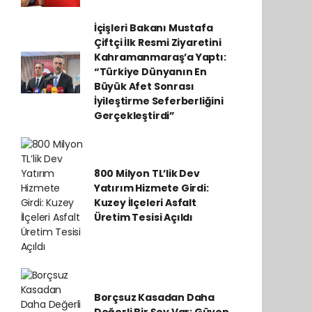
İçişleri Bakanı Mustafa
Çiftçi İlk Resmi Ziyaretini
Kahramanmaraş’a Yaptı:
“Türkiye Dünyanın En
Büyük Afet Sonrası
İyileştirme Seferberliğini
Gerçekleştirdi”
800 Milyon TL’lik Dev
Yatırım Hizmete Girdi:
Kuzey İlçeleri Asfalt
Üretim Tesisi Açıldı
Borçsuz Kasadan Daha
Değerli Bir Şey Var: Güven