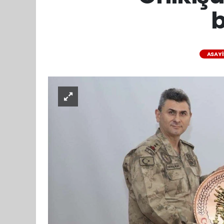
b
ASAYI