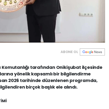
ABONE OL
omutanlığı tarafından Onikişubat ilçesinde
rına yönelik kapsamlı bir bilgilendirme
4 Nisan 2026 tarihinde düzenlenen programda,
gilendiren birçok başlık ele alındı.
TİMİ