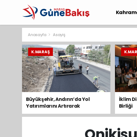
Kahram
Spor
S
Anasayfa
Asayiş
K.MARAŞ
K.MA
Büyükşehir, Andırın’da Yol
İklim D
Yatırımlarını Artırarak
Birliği
Sürdürüyor
Onikişu