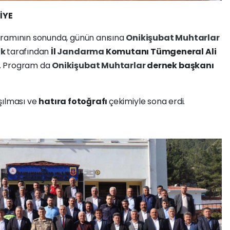
İYE
ramının sonunda, günün anısına
Onikişubat
Muhtarlar
ak
tarafından
İl
Jandarma
Komutanı Tümgeneral Ali
dı. Program da
Onikişubat
Muhtarlar
dernek başkanı
aşılması ve
hatıra fotoğrafı
çekimiyle sona erdi.