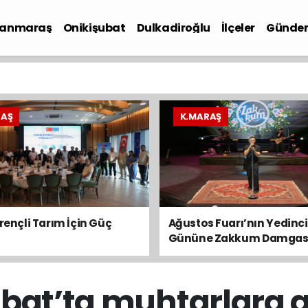
anmaraş
Onikişubat
Dulkadiroğlu
İlçeler
Günde
iyaset
RAŞ
K.MARAŞ
irençli Tarım İçin Güç
Ağustos Fuarı’nın Yedinci
Gününe Zakkum Damgas
bat’ta muhtarlara 