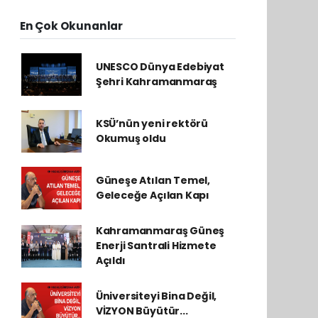
En Çok Okunanlar
UNESCO Dünya Edebiyat
Şehri Kahramanmaraş
KSÜ’nün yeni rektörü
Okumuş oldu
Güneşe Atılan Temel,
Geleceğe Açılan Kapı
Kahramanmaraş Güneş
Enerji Santrali Hizmete
Açıldı
Üniversiteyi Bina Değil,
VİZYON Büyütür...