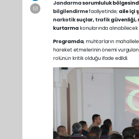
Jandarma
sorumluluk bölgesind
bilgilendirme
faaliyetinde;
aile içi
narkotik
suçlar,
trafik
güvenliği, 
kurtarma
konularında alınabilecek ö
Programda
, muhtarların mahalleler
hareket etmelerinin önemi vurgulan
rolünün kritik olduğu ifade edildi.