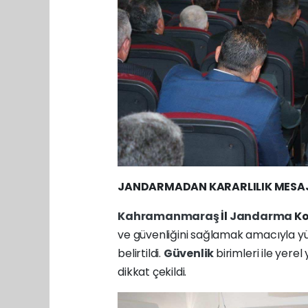
JANDARMADAN KARARLILIK MESA
Kahramanmaraş
İl
Jandarma
Ko
ve güvenliğini sağlamak amacıyla yür
belirtildi.
Güvenlik
birimleri ile yerel
dikkat çekildi.