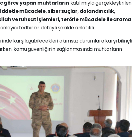
e görev yapan muhtarların
katılımıyla gerçekleştirilen
 şiddetle mücadele, siber suçlar, dolandırıcılık,
silah ve ruhsat işlemleri, terörle mücadele ile arama
nleyici tedbirler detaylı şekilde anlatıldı.
inde karşılaşabilecekleri olumsuz durumlara karşı bilinçli
ırken, kamu güvenliğinin sağlanmasında muhtarların