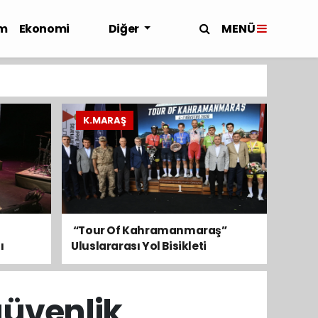
MENÜ
m
Ekonomi
Diğer
K.MARAŞ
​ “Tour Of Kahramanmaraş”
ı
Uluslararası Yol Bisikleti
Turnuvası Tamamlandı
güvenlik