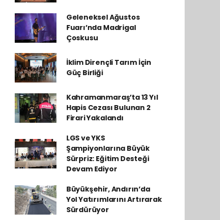
Geleneksel Ağustos
Fuarı’nda Madrigal
Çoskusu
İklim Dirençli Tarım İçin
Güç Birliği
Kahramanmaraş’ta 13 Yıl
Hapis Cezası Bulunan 2
Firari Yakalandı
LGS ve YKS
Şampiyonlarına Büyük
Sürpriz: Eğitim Desteği
Devam Ediyor
Büyükşehir, Andırın’da
Yol Yatırımlarını Artırarak
Sürdürüyor