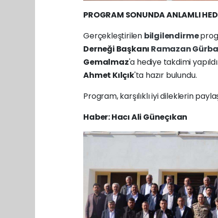
PROGRAM SONUNDA ANLAMLI HED
Gerçekleştirilen
bilgilendirme
prog
Derneği Başkanı
Ramazan Gürb
Gemalmaz
'a hediye takdimi yapıl
Ahmet Kılçık
'ta hazır bulundu.
Program, karşılıklı iyi dileklerin payl
Haber: Hacı Ali Güneçıkan