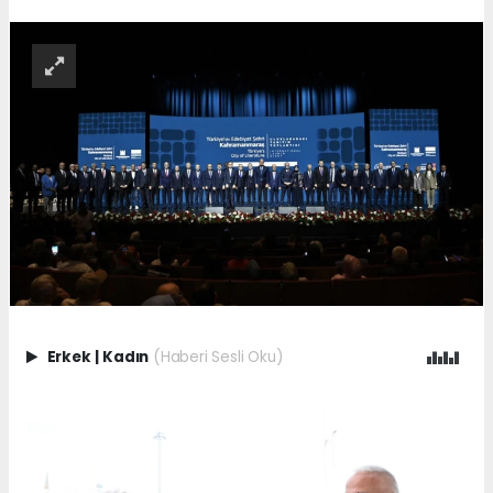
Erkek
|
Kadın
(Haberi Sesli Oku)