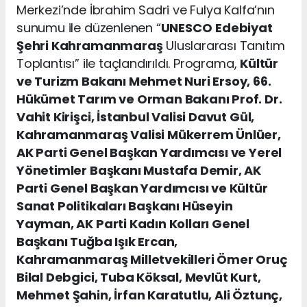
Merkezi’nde İbrahim Sadri ve Fulya Kalfa’nın
sunumu ile düzenlenen “
UNESCO
Edebiyat
Şehri Kahramanmaraş
Uluslararası Tanıtım
Toplantısı” ile taçlandırıldı. Programa,
Kültür
ve Turizm Bakanı Mehmet Nuri Ersoy, 66.
Hükümet Tarım ve Orman Bakanı Prof. Dr.
Vahit Kirişci, İstanbul Valisi Davut Gül,
Kahramanmaraş Valisi Mükerrem Ünlüer,
AK Parti Genel Başkan Yardımcısı ve Yerel
Yönetimler Başkanı Mustafa Demir, AK
Parti Genel Başkan Yardımcısı ve Kültür
Sanat Politikaları Başkanı Hüseyin
Yayman, AK Parti Kadın Kolları Genel
Başkanı Tuğba Işık Ercan,
Kahramanmaraş Milletvekilleri Ömer Oruç
Bilal Debgici, Tuba Köksal, Mevlüt Kurt,
Mehmet Şahin, İrfan Karatutlu, Ali Öztunç,