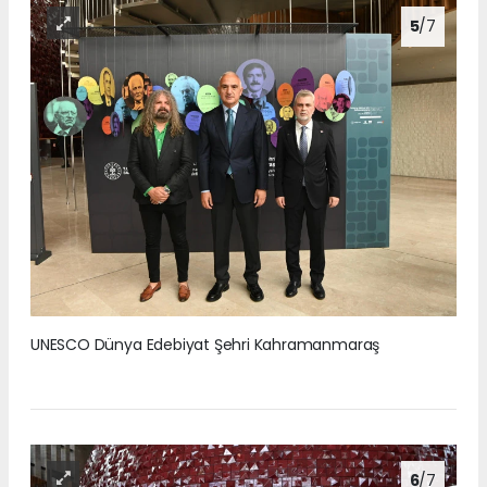
5
/7
UNESCO Dünya Edebiyat Şehri Kahramanmaraş
6
/7