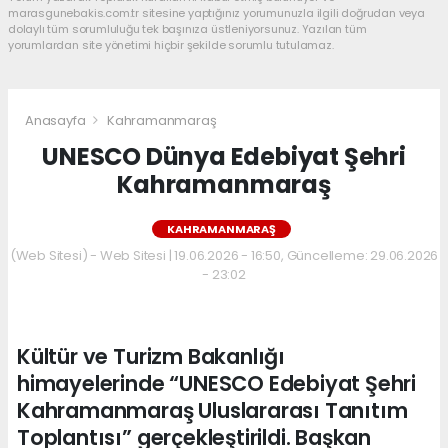
marasgunebakis.com.tr sitesine yaptığınız yorumunuzla ilgili doğrudan veya
dolaylı tüm sorumluluğu tek başınıza üstleniyorsunuz. Yazılan tüm
yorumlardan site yönetimi hiçbir şekilde sorumlu tutulamaz.
Anasayfa
Kahramanmaraş
UNESCO Dünya Edebiyat Şehri
Kahramanmaraş
KAHRAMANMARAŞ
(Web Sitesi) - Web Sitesi | 19.06.2026 - 16:50, Güncelleme: 29.06.2026
- 23:02
Kültür ve Turizm Bakanlığı
himayelerinde “UNESCO Edebiyat Şehri
Kahramanmaraş Uluslararası Tanıtım
Toplantısı” gerçekleştirildi. Başkan