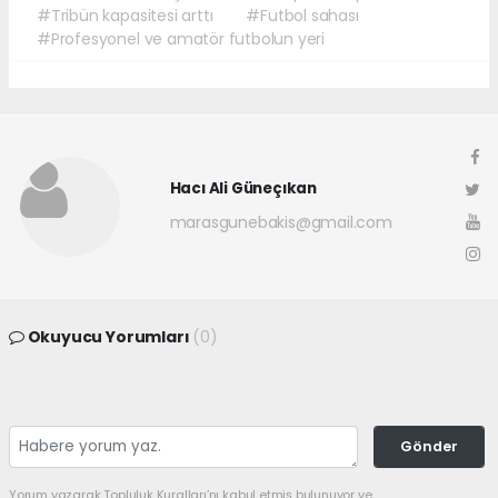
#Tribün kapasitesi arttı
#Futbol sahası
#Profesyonel ve amatör futbolun yeri
Hacı Ali Güneçıkan
marasgunebakis@gmail.com
Okuyucu Yorumları
(0)
Gönder
Yorum yazarak Topluluk Kuralları’nı kabul etmiş bulunuyor ve