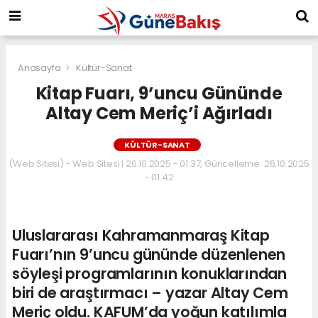
Anasayfa
Kültür-Sanat
Kitap Fuarı, 9’uncu Gününde
Altay Cem Meriç’i Ağırladı
KÜLTÜR-SANAT
(Web Sitesi) - Web Sitesi | 26.10.2025 - 01:37, Güncelleme: 26.10.2025
- 01:42
Uluslararası Kahramanmaraş Kitap
Fuarı’nın 9’uncu gününde düzenlenen
söyleşi programlarının konuklarından
biri de araştırmacı – yazar Altay Cem
Meriç oldu. KAFUM’da yoğun katılımla