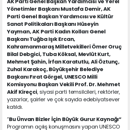
AK Parti Genel Başkan Yardımcısı ve Yerel
Yönetimler Başkanı Mustafa Demir, AK
Parti Genel Başkan Yardımcısı ve Kültür
Sanat Politikaları Başkanı Hüseyin
Yayman, AK Parti Kadın Kolları Genel
Başkanı Tuğba Işık Ercan,
Kahramanmaraş Milletvekilleri Ömer Oruç
Bilal Debgici, Tuba Köksal, Mevlüt Kurt,
Mehmet Şahin, İrfan Karatutlu, Ali Öztunç,
Zuhal Karakoç, Büyükşehir Belediye
Başkanı Fırat Görgel, UNESCO Milli
Komisyonu Başkan Vekili Prof. Dr. Mehmet
Akif Kireçci
, siyasi parti temsilcileri, rektörler,
yazarlar, şairler ve çok sayıda edebiyatsever
katıldı.
“
Bu Ünvan Bizler İçin Büyük Gurur Kaynağı”
Programın açılış konuşmasını yapan UNESCO