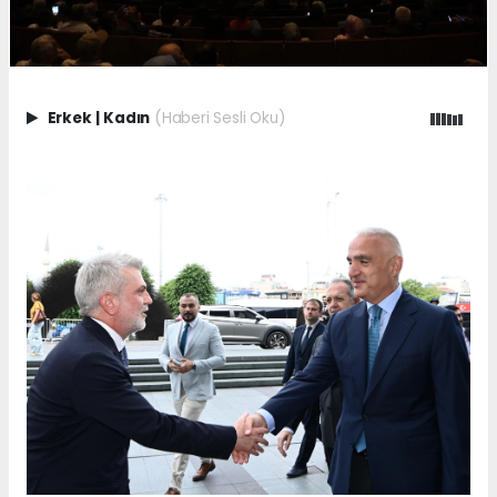
Erkek
|
Kadın
(Haberi Sesli Oku)