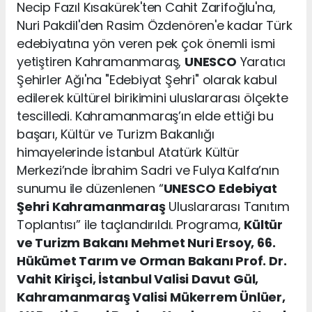
Necip Fazıl Kısakürek'ten Cahit Zarifoğlu'na,
Nuri Pakdil'den Rasim Özdenören'e kadar Türk
edebiyatına yön veren pek çok önemli ismi
yetiştiren Kahramanmaraş,
UNESCO
Yaratıcı
Şehirler Ağı'na "Edebiyat Şehri" olarak kabul
edilerek kültürel birikimini uluslararası ölçekte
tescilledi. Kahramanmaraş’ın elde ettiği bu
başarı, Kültür ve Turizm Bakanlığı
himayelerinde İstanbul Atatürk Kültür
Merkezi’nde İbrahim Sadri ve Fulya Kalfa’nın
sunumu ile düzenlenen “
UNESCO
Edebiyat
Şehri Kahramanmaraş
Uluslararası Tanıtım
Toplantısı” ile taçlandırıldı. Programa,
Kültür
ve Turizm Bakanı Mehmet Nuri Ersoy, 66.
Hükümet Tarım ve Orman Bakanı Prof. Dr.
Vahit Kirişci, İstanbul Valisi Davut Gül,
Kahramanmaraş Valisi Mükerrem Ünlüer,