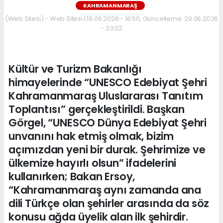
KAHRAMANMARAŞ
(Web Sitesi) - Web Sitesi | 19.06.2026 - 16:50, Güncelleme: 29.06.2026
- 23:02
Kültür ve Turizm Bakanlığı
himayelerinde “UNESCO Edebiyat Şehri
Kahramanmaraş Uluslararası Tanıtım
Toplantısı” gerçekleştirildi. Başkan
Görgel, “UNESCO Dünya Edebiyat Şehri
unvanını hak etmiş olmak, bizim
açımızdan yeni bir durak. Şehrimize ve
ülkemize hayırlı olsun” ifadelerini
kullanırken; Bakan Ersoy,
“Kahramanmaraş aynı zamanda ana
dili Türkçe olan şehirler arasında da söz
konusu ağda üyelik alan ilk şehirdir.