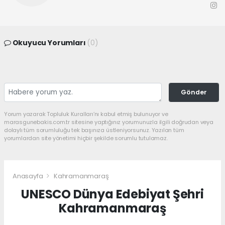
Okuyucu Yorumları
(0)
Gönder
Yorum yazarak Topluluk Kuralları’nı kabul etmiş bulunuyor ve
marasgunebakis.com.tr sitesine yaptığınız yorumunuzla ilgili doğrudan veya
dolaylı tüm sorumluluğu tek başınıza üstleniyorsunuz. Yazılan tüm
yorumlardan site yönetimi hiçbir şekilde sorumlu tutulamaz.
Anasayfa
Kahramanmaraş
UNESCO Dünya Edebiyat Şehri
Kahramanmaraş