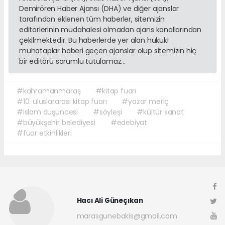
Demirören Haber Ajansı (DHA) ve diğer ajanslar
tarafından eklenen tüm haberler, sitemizin
editörlerinin müdahalesi olmadan ajans kanallarından
çekilmektedir. Bu haberlerde yer alan hukuki
muhataplar haberi geçen ajanslar olup sitemizin hiç
bir editörü sorumlu tutulamaz...
#kahramanmaraş
#kitap fuarı
#10. uluslararası kitap fuarı
#yazar meriç
#islam düşüncesi
#söyleşi
#kültür sanat
#büyükşehir belediyesi
#edebiyat
#fuar etkinlikleri
Hacı Ali Güneçıkan
marasgunebakis@gmail.com