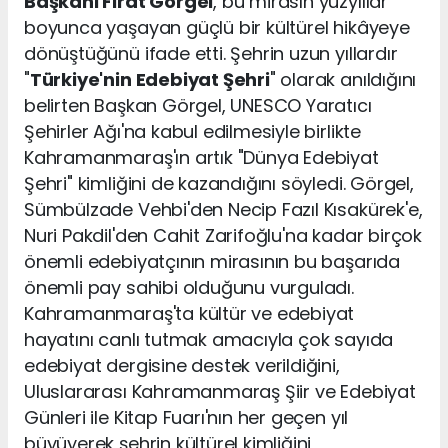
Başkanı Fırat Görgel
, bu mirasın yüzyıllar
boyunca yaşayan güçlü bir kültürel hikâyeye
dönüştüğünü ifade etti. Şehrin uzun yıllardır
"
Türkiye'nin Edebiyat Şehri
" olarak anıldığını
belirten Başkan Görgel, UNESCO Yaratıcı
Şehirler Ağı'na kabul edilmesiyle birlikte
Kahramanmaraş'ın artık "Dünya Edebiyat
Şehri" kimliğini de kazandığını söyledi. Görgel,
Sümbülzade Vehbi'den Necip Fazıl Kısakürek'e,
Nuri Pakdil'den Cahit Zarifoğlu'na kadar birçok
önemli edebiyatçının mirasının bu başarıda
önemli pay sahibi olduğunu vurguladı.
Kahramanmaraş'ta kültür ve edebiyat
hayatını canlı tutmak amacıyla çok sayıda
edebiyat dergisine destek verildiğini,
Uluslararası Kahramanmaraş Şiir ve Edebiyat
Günleri ile Kitap Fuarı'nın her geçen yıl
büyüyerek şehrin kültürel kimliğini