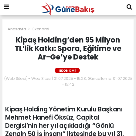
Anasayfa
Ekonomi
Kipaş Holding’den 95 Milyon
TL’lik Katkı: Spora, Eğitime ve
Ar-Ge’ye Destek
EKONOMI
(Web Sitesi) - Web Sitesi | 01.07.2025 - 15:23, Güncelleme: 01.07.2025
- 15:42
Kipaş Holding Yönetim Kurulu Başkanı
Mehmet Hanefi Öksüz, Capital
Dergisi’nin her yıl açıkladığı “Gönlü
Zengin 50 İş İnsanı” listesinde bu yıl 31.