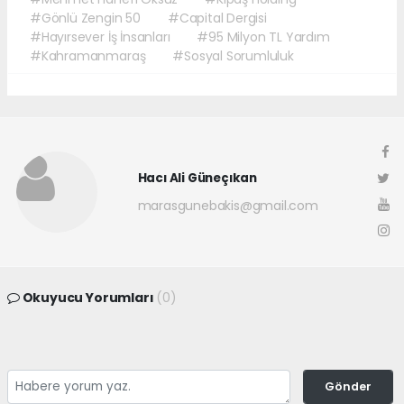
#Gönlü Zengin 50
#Capital Dergisi
#Hayırsever İş İnsanları
#95 Milyon TL Yardım
#Kahramanmaraş
#Sosyal Sorumluluk
Hacı Ali Güneçıkan
marasgunebakis@gmail.com
Okuyucu Yorumları
(0)
Gönder