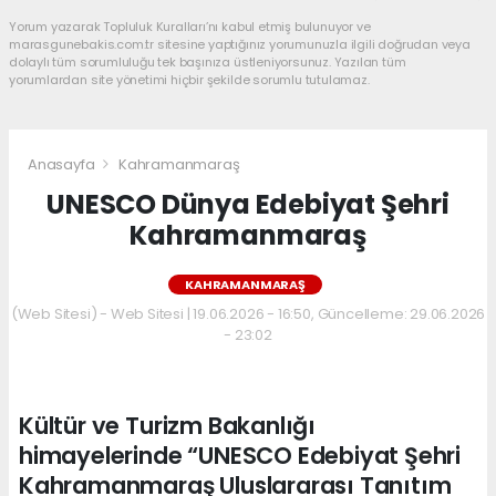
Yorum yazarak Topluluk Kuralları’nı kabul etmiş bulunuyor ve
marasgunebakis.com.tr sitesine yaptığınız yorumunuzla ilgili doğrudan veya
dolaylı tüm sorumluluğu tek başınıza üstleniyorsunuz. Yazılan tüm
yorumlardan site yönetimi hiçbir şekilde sorumlu tutulamaz.
Anasayfa
Kahramanmaraş
UNESCO Dünya Edebiyat Şehri
Kahramanmaraş
KAHRAMANMARAŞ
(Web Sitesi) - Web Sitesi | 19.06.2026 - 16:50, Güncelleme: 29.06.2026
- 23:02
Kültür ve Turizm Bakanlığı
himayelerinde “UNESCO Edebiyat Şehri
Kahramanmaraş Uluslararası Tanıtım