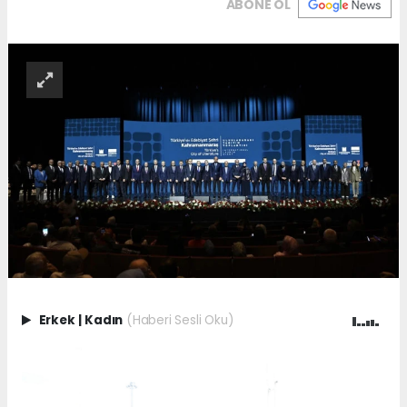
ABONE OL
Erkek
|
Kadın
(Haberi Sesli Oku)