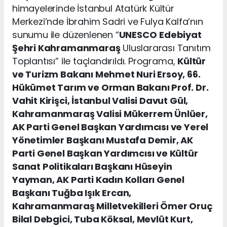
himayelerinde İstanbul Atatürk Kültür
Merkezi’nde İbrahim Sadri ve Fulya Kalfa’nın
sunumu ile düzenlenen “
UNESCO
Edebiyat
Şehri Kahramanmaraş
Uluslararası Tanıtım
Toplantısı” ile taçlandırıldı. Programa,
Kültür
ve Turizm Bakanı Mehmet Nuri Ersoy, 66.
Hükümet Tarım ve Orman Bakanı Prof. Dr.
Vahit Kirişci, İstanbul Valisi Davut Gül,
Kahramanmaraş Valisi Mükerrem Ünlüer,
AK Parti Genel Başkan Yardımcısı ve Yerel
Yönetimler Başkanı Mustafa Demir, AK
Parti Genel Başkan Yardımcısı ve Kültür
Sanat Politikaları Başkanı Hüseyin
Yayman, AK Parti Kadın Kolları Genel
Başkanı Tuğba Işık Ercan,
Kahramanmaraş Milletvekilleri Ömer Oruç
Bilal Debgici, Tuba Köksal, Mevlüt Kurt,