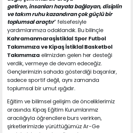
getiren, insanları hayata bağlayan, disiplin
ve takım ruhu kazandıran çok güçlü bir
toplumsal araçtır
” felsefesiyle
yardımlarımıza odaklandık.
Bu bilinçle
Kahramanmaraş
İstiklal
Spor F
utbol
T
akımımıza
ve
Kipaş İstiklal B
asketbol
T
akımımıza
elimizden gelen her desteği
verdik, vermeye de devam edeceğiz.
Gençlerimizin sahada gösterdiği başarılar,
sadece sportif değil, aynı zamanda
toplumsal bir umut ışığıdır.
Eğitim ve bilimsel gelişim de önceliklerimiz
arasında. Kipaş Eğitim Kurumlarımız
aracılığıyla öğrencilere burs verirken,
şirketlerimizde yürüttüğümüz Ar-Ge