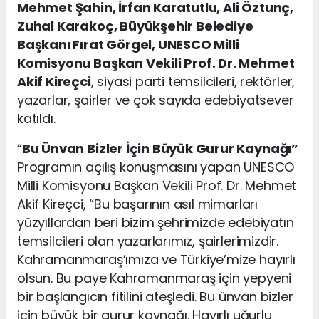
Mehmet Şahin, İrfan Karatutlu, Ali Öztunç,
Zuhal Karakoç, Büyükşehir Belediye
Başkanı Fırat Görgel, UNESCO Milli
Komisyonu Başkan Vekili Prof. Dr. Mehmet
Akif Kireçci
, siyasi parti temsilcileri, rektörler,
yazarlar, şairler ve çok sayıda edebiyatsever
katıldı.
“
Bu Ünvan Bizler İçin Büyük Gurur Kaynağı”
Programın açılış konuşmasını yapan UNESCO
Milli Komisyonu Başkan Vekili Prof. Dr. Mehmet
Akif Kireçci, “Bu başarının asıl mimarları
yüzyıllardan beri bizim şehrimizde edebiyatın
temsilcileri olan yazarlarımız, şairlerimizdir.
Kahramanmaraş’ımıza ve Türkiye’mize hayırlı
olsun. Bu paye Kahramanmaraş için yepyeni
bir başlangıcın fitilini ateşledi. Bu ünvan bizler
için büyük bir gurur kaynağı. Hayırlı uğurlu