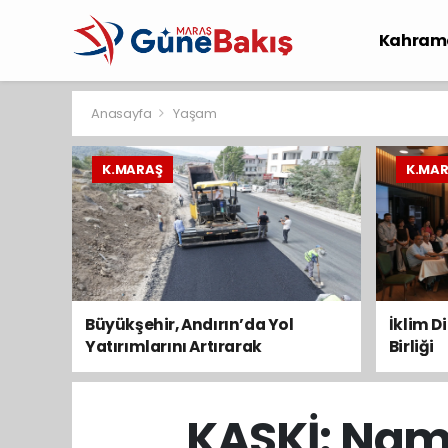
Kahram
Spor
S
Anasayfa
Yaşam
K.MARAŞ
K.MA
Büyükşehir, Andırın’da Yol
İklim D
Yatırımlarını Artırarak
Birliği
Sürdürüyor
KASKİ: Nam