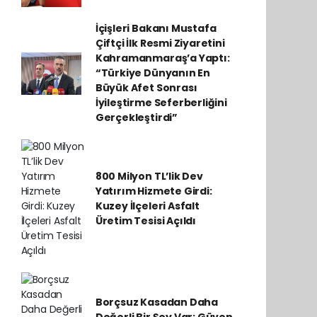
İçişleri Bakanı Mustafa
Çiftçi İlk Resmi Ziyaretini
Kahramanmaraş’a Yaptı:
“Türkiye Dünyanın En
Büyük Afet Sonrası
İyileştirme Seferberliğini
Gerçekleştirdi”
800 Milyon TL’lik Dev
Yatırım Hizmete Girdi:
Kuzey İlçeleri Asfalt
Üretim Tesisi Açıldı
Borçsuz Kasadan Daha
Değerli Bir Şey Var: Güven