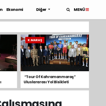
MENÜ
m
Ekonomi
Diğer
K.MARAŞ
​ “Tour Of Kahramanmaraş”
ı
Uluslararası Yol Bisikleti
Turnuvası Tamamlandı
Çalışmasına