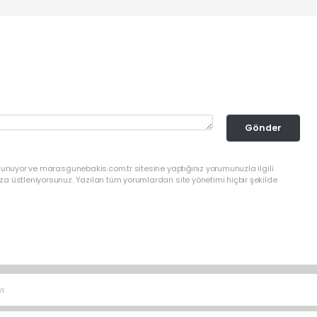
Gönder
lunuyor ve marasgunebakis.com.tr sitesine yaptığınız yorumunuzla ilgili
a üstleniyorsunuz. Yazılan tüm yorumlardan site yönetimi hiçbir şekilde
ı