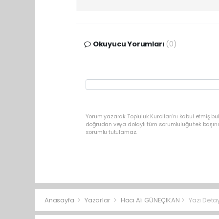
Okuyucu Yorumları
(0)
Yorum yazarak Topluluk Kuralları’nı kabul etmiş bu
doğrudan veya dolaylı tüm sorumluluğu tek başınız
sorumlu tutulamaz.
Anasayfa
Yazarlar
Hacı Ali GÜNEÇIKAN
Yazı Detay