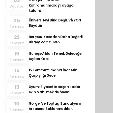
03
Erdoğan’ın iradesi
Kahramanmaraş’ı ayağa
Ağustos
kaldırdı...
25
Üniversiteyi Bina Değil, VİZYON
Büyütür...
Temmuz
22
Borçsuz Kasadan Daha Değerli
Bir Şey Var: Güven
Temmuz
19
Güneşe Atılan Temel, Geleceğe
Açılan Kapı
Temmuz
15
15 Temmuz: İmanla İhanetin
Çarpıştığı Gece
Temmuz
13
Uyum: Siyasette başarı kadar
ekip olabilmek de önemli..
Temmuz
10
Görgel Ve Toptaş: Sandalyenin
Arkasına Saklanmadılar…
Temmuz