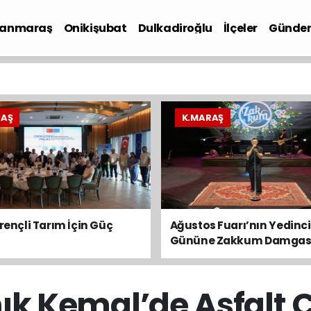
anmaraş
Onikişubat
Dulkadiroğlu
İlçeler
Günde
iyaset
RAŞ
K.MARAŞ
irençli Tarım İçin Güç
Ağustos Fuarı’nın Yedinci
Gününe Zakkum Damgas
ık Kemal’de Asfalt 