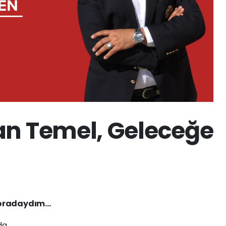
an Temel, Geleceğe
a oradaydım…
da…