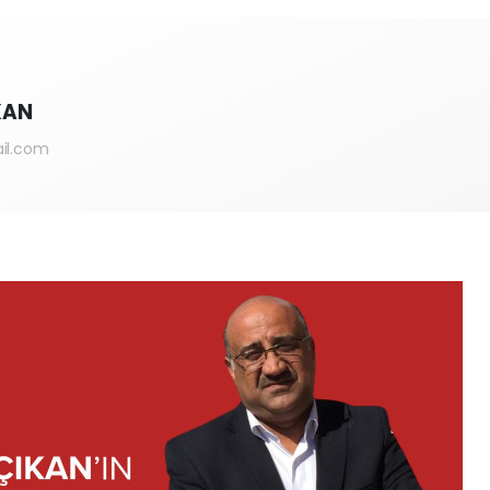
KAN
il.com