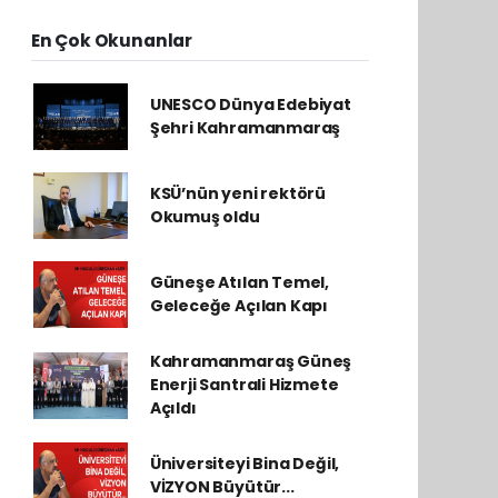
En Çok Okunanlar
UNESCO Dünya Edebiyat
Şehri Kahramanmaraş
KSÜ’nün yeni rektörü
Okumuş oldu
Güneşe Atılan Temel,
Geleceğe Açılan Kapı
Kahramanmaraş Güneş
Enerji Santrali Hizmete
Açıldı
Üniversiteyi Bina Değil,
VİZYON Büyütür...