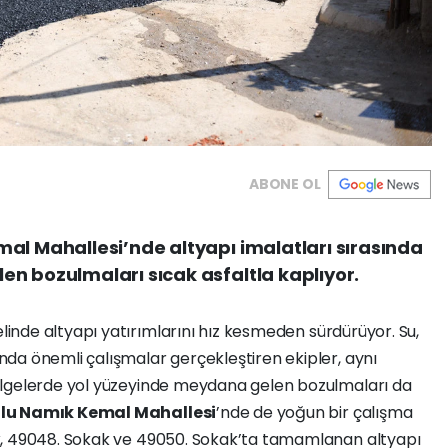
ABONE OL
al Mahallesi’nde altyapı imalatları sırasında
n bozulmaları sıcak asfaltla kaplıyor.
elinde altyapı yatırımlarını hız kesmeden sürdürüyor. Su,
da önemli çalışmalar gerçekleştiren ekipler, aynı
ölgelerde yol yüzeyinde meydana gelen bozulmaları da
lu Namık Kemal Mahallesi
’nde de yoğun bir çalışma
k, 49048. Sokak ve 49050. Sokak’ta tamamlanan altyapı