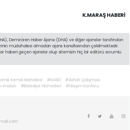
K.MARAŞ HABERİ
(İHA), Demirören Haber Ajansı (DHA) ve diğer ajanslar tarafından
erinin müdahalesi olmadan ajans kanallarından çekilmektedir.
r haberi geçen ajanslar olup sitemizin hiç bir editörü sorumlu
amık Kemal Mahallesi
#KASKİ
#Asfalt Çalışması
ı İmalatı
#Belediye Hizmetleri
#Ulaşım Konforu
mail.com