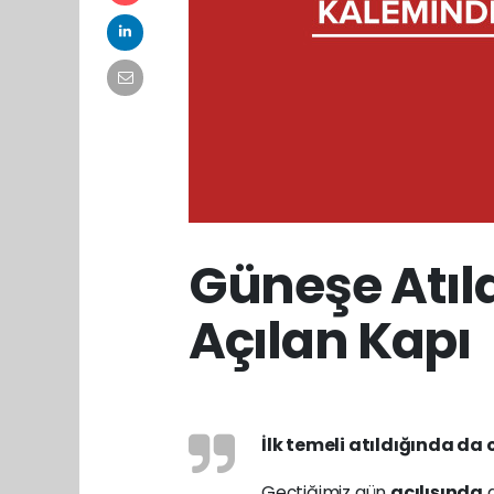
Güneşe Atıl
Açılan Kapı
İlk temeli atıldığında d
Geçtiğimiz gün
açılışında