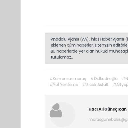
Anadolu Ajansı (AA), İhlas Haber Ajansı 
eklenen tüm haberler, sitemizin editörl
Bu haberlerde yer alan hukuki muhatapla
tutulamaz...
#Kahramanmaraş
#Dulkadiroğlu
#N
#Yol Yenileme
#Sıcak Asfalt
#Altyap
Hacı Ali Güneçıkan
marasgunebakis@g