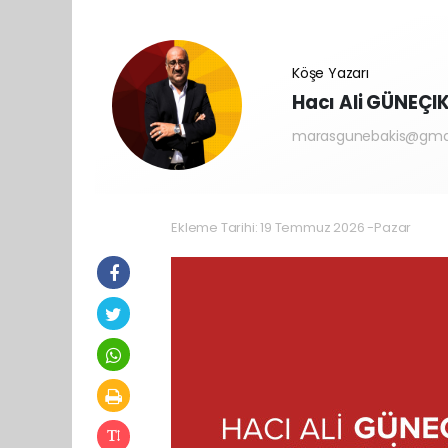
Köşe Yazarı
Hacı Ali GÜNEÇI
marasgunebakis@gma
Ekleme Tarihi: 19 Temmuz 2026 -Pazar