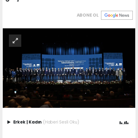
ABONE OL
Erkek
|
Kadın
(Haberi Sesli Oku)