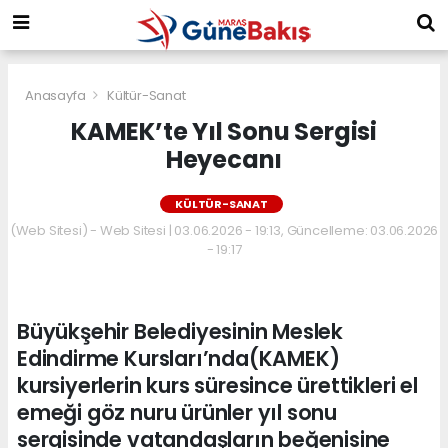
Anasayfa
Kültür-Sanat
KAMEK’te Yıl Sonu Sergisi
Heyecanı
KÜLTÜR-SANAT
(Web Sitesi) - Web Sitesi | 03.06.2026 - 19:13, Güncelleme: 03.06.2026
- 19:17
Büyükşehir Belediyesinin Meslek
Edindirme Kursları’nda(KAMEK)
kursiyerlerin kurs süresince ürettikleri el
emeği göz nuru ürünler yıl sonu
sergisinde vatandaşların beğenisine