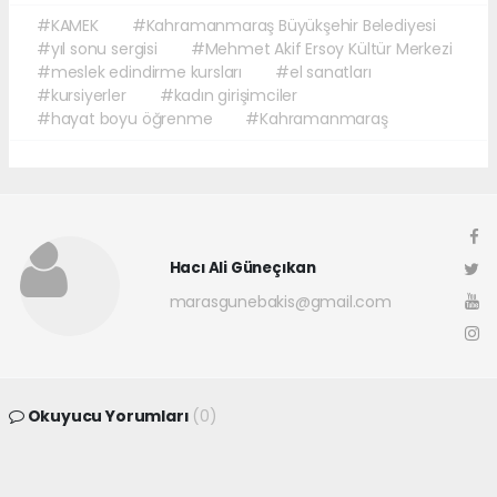
#KAMEK
#Kahramanmaraş Büyükşehir Belediyesi
#yıl sonu sergisi
#Mehmet Akif Ersoy Kültür Merkezi
#meslek edindirme kursları
#el sanatları
#kursiyerler
#kadın girişimciler
#hayat boyu öğrenme
#Kahramanmaraş
Hacı Ali Güneçıkan
marasgunebakis@gmail.com
Okuyucu Yorumları
(0)