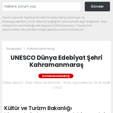
Gönder
Yorum yazarak Topluluk Kuralları’nı kabul etmiş bulunuyor ve
marasgunebakis.com.tr sitesine yaptığınız yorumunuzla ilgili doğrudan veya
dolaylı tüm sorumluluğu tek başınıza üstleniyorsunuz. Yazılan tüm
yorumlardan site yönetimi hiçbir şekilde sorumlu tutulamaz.
Anasayfa
Kahramanmaraş
UNESCO Dünya Edebiyat Şehri
Kahramanmaraş
KAHRAMANMARAŞ
(Web Sitesi) - Web Sitesi | 19.06.2026 - 16:50, Güncelleme: 29.06.2026
- 23:02
Kültür ve Turizm Bakanlığı