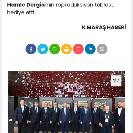
Hamle Dergisi
’nin röprodüksiyon tablosu
hediye etti.
K.MARAŞ HABERİ
1
/7