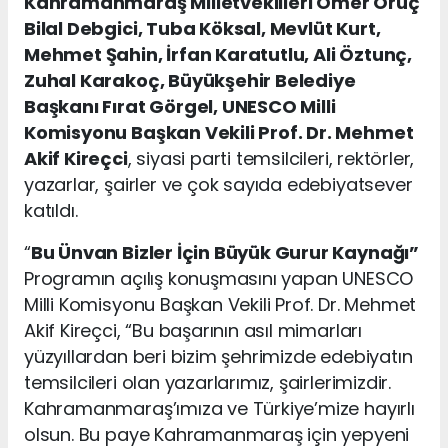
Kahramanmaraş Milletvekilleri Ömer Oruç
Bilal Debgici, Tuba Köksal, Mevlüt Kurt,
Mehmet Şahin, İrfan Karatutlu, Ali Öztunç,
Zuhal Karakoç, Büyükşehir Belediye
Başkanı Fırat Görgel, UNESCO Milli
Komisyonu Başkan Vekili Prof. Dr. Mehmet
Akif Kireçci
, siyasi parti temsilcileri, rektörler,
yazarlar, şairler ve çok sayıda edebiyatsever
katıldı.
“
Bu Ünvan Bizler İçin Büyük Gurur Kaynağı”
Programın açılış konuşmasını yapan UNESCO
Milli Komisyonu Başkan Vekili Prof. Dr. Mehmet
Akif Kireçci, “Bu başarının asıl mimarları
yüzyıllardan beri bizim şehrimizde edebiyatın
temsilcileri olan yazarlarımız, şairlerimizdir.
Kahramanmaraş’ımıza ve Türkiye’mize hayırlı
olsun. Bu paye Kahramanmaraş için yepyeni