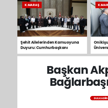
K.MARAŞ
K.MA
Şehit Ailelerinden Kamuoyuna
Onikişu
Duyuru: Cumhurbaşkanı
Ünivers
Erdoğan’a Taleplerimizi İlettik
başvur
Ağusto
Başkan Akp
Bağlarbaşı
DULKADIR