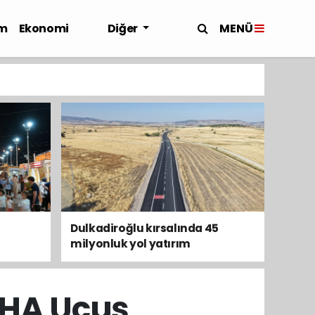
MENÜ
m
Ekonomi
Diğer
Dulkadiroğlu kırsalında 45
milyonluk yol yatırım
tamamladı
İHA Uçuş