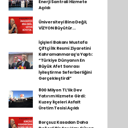
Enerji Santrali Hizmete
Açıldı
Üniversiteyi Bina Değil,
VİZYON Büyütür...
İçişleri Bakanı Mustafa
Çiftçi İlk Resmi Ziyaretini
Kahramanmaraş’a Yaptı:
“Türkiye Dünyanın En
Büyük Afet Sonrası
İyileştirme Seferberliğini
Gerçekleştirdi”
800 Milyon TL’lik Dev
Yatırım Hizmete Girdi:
Kuzey İlçeleri Asfalt
Üretim Tesisi Açıldı
Borçsuz Kasadan Daha