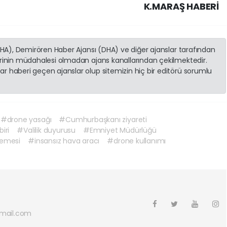
K.MARAŞ HABERİ
(İHA), Demirören Haber Ajansı (DHA) ve diğer ajanslar tarafından
erinin müdahalesi olmadan ajans kanallarından çekilmektedir.
r haberi geçen ajanslar olup sitemizin hiç bir editörü sorumlu
#drone yasağı
#Cumhurbaşkanı ziyareti
iri
#Valilik duyurusu
#Emniyet Müdürlüğü
lemesi
#insansız hava aracı
#drone kullanımı
mail.com