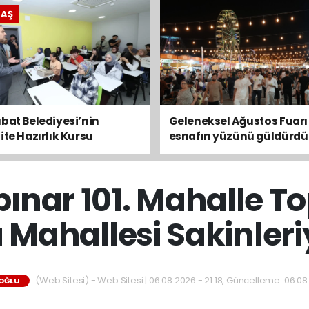
RAŞ
bat Belediyesi’nin
Geleneksel Ağustos Fuarı
ite Hazırlık Kursu
esnafın yüzünü güldürdü
ularında son gün 7
s
ınar 101. Mahalle To
 Mahallesi Sakinleri
(Web Sitesi) - Web Sitesi | 06.08.2026 - 21:18, Güncelleme: 06.08
OĞLU