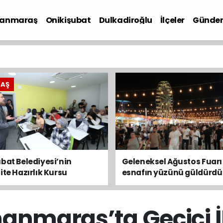
anmaraş
Onikişubat
Dulkadiroğlu
İlçeler
Günde
iyaset
RAŞ
bat Belediyesi’nin
Geleneksel Ağustos Fuarı
ite Hazırlık Kursu
esnafın yüzünü güldürdü
ularında son gün 7
s
nmaraş’ta Geçici 