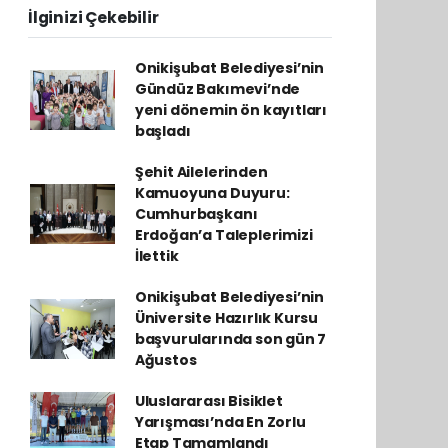
İlginizi Çekebilir
Onikişubat Belediyesi’nin
Gündüz Bakımevi’nde
yeni dönemin ön kayıtları
başladı
Şehit Ailelerinden
Kamuoyuna Duyuru:
Cumhurbaşkanı
Erdoğan’a Taleplerimizi
İlettik
Onikişubat Belediyesi’nin
Üniversite Hazırlık Kursu
başvurularında son gün 7
Ağustos
Uluslararası Bisiklet
Yarışması’nda En Zorlu
Etap Tamamlandı