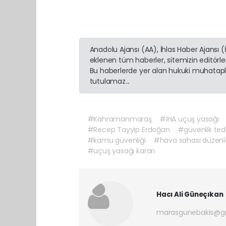
Anadolu Ajansı (AA), İhlas Haber Ajansı 
eklenen tüm haberler, sitemizin editörl
Bu haberlerde yer alan hukuki muhatapla
tutulamaz...
#Kahramanmaraş
#İHA uçuş yasağı
#Recep Tayyip Erdoğan
#güvenlik tedb
#kamu güvenliği
#hava sahası düzen
#uçuş yasağı kararı
Hacı Ali Güneçıkan
marasgunebakis@g