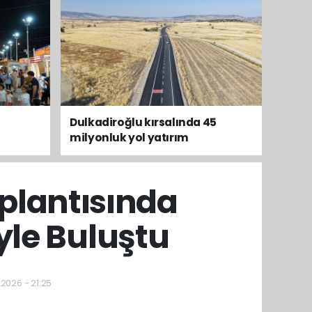
Dulkadiroğlu kırsalında 45
milyonluk yol yatırım
tamamladı
plantısında
yle Buluştu
.2026 - 21:25