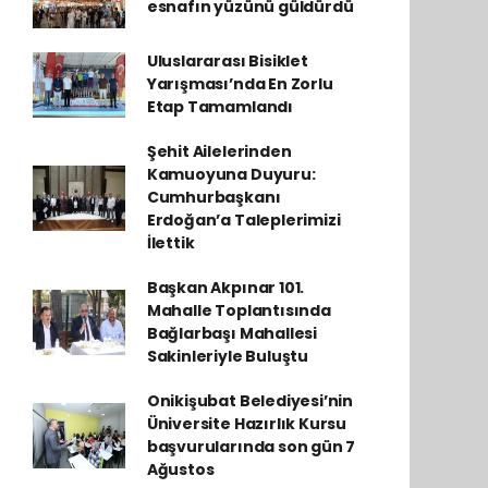
esnafın yüzünü güldürdü
Uluslararası Bisiklet
Yarışması’nda En Zorlu
Etap Tamamlandı
Şehit Ailelerinden
Kamuoyuna Duyuru:
Cumhurbaşkanı
Erdoğan’a Taleplerimizi
İlettik
Başkan Akpınar 101.
Mahalle Toplantısında
Bağlarbaşı Mahallesi
Sakinleriyle Buluştu
Onikişubat Belediyesi’nin
Üniversite Hazırlık Kursu
başvurularında son gün 7
Ağustos