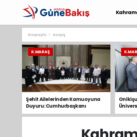
Kahram
Spor
S
Anasayfa
Asayiş
K.MARAŞ
K.MA
Şehit Ailelerinden Kamuoyuna
Onikişu
Duyuru: Cumhurbaşkanı
Ünivers
Erdoğan’a Taleplerimizi İlettik
başvur
Ağusto
Kahrama