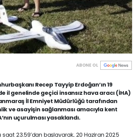
ABONE OL
hurbaşkanı Recep Tayyip Erdoğan’ın 19
e il genelinde geçici insansız hava aracı (İHA)
manmaraş İl Emniyet Müdürlüğü tarafından
lik ve asayişin sağlanması amacıyla kent
İHA’nın uçurulması yasaklandı.
ü saat 23.59’dan başlayarak, 20 Haziran 2025