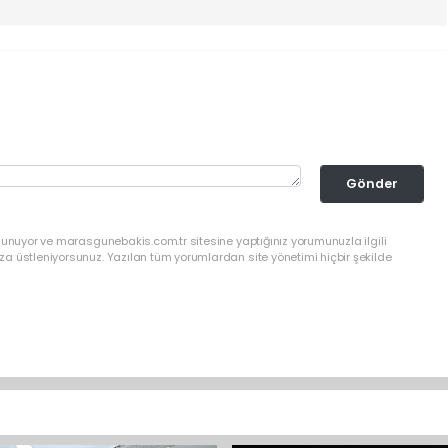
Gönder
lunuyor ve marasgunebakis.com.tr sitesine yaptığınız yorumunuzla ilgili
a üstleniyorsunuz. Yazılan tüm yorumlardan site yönetimi hiçbir şekilde