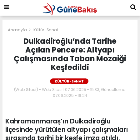
Anasayfa
Kültür-Sanat
Dulkadiroğlu’nda Tarihe
Açılan Pencere: Altyapı
Çalışmasında Taban Mozaiği
Keşfedildi
KÜLTÜR-SANAT
(Web Sitesi) - Web Sitesi | 07.06.2025 - 15:33, Güncelleme:
07.06.2025 - 16:24
Kahramanmaraş’ın Dulkadiroğlu
ilçesinde yürütülen altyapı çalışmaları
sırasında tarihi bir keşfe imza atıldı.