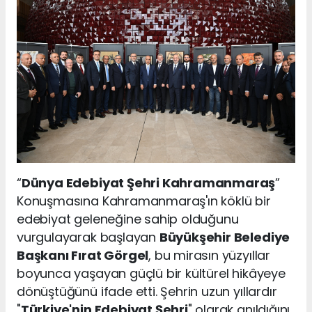
“
Dünya Edebiyat Şehri Kahramanmaraş
”
Konuşmasına Kahramanmaraş'ın köklü bir
edebiyat geleneğine sahip olduğunu
vurgulayarak başlayan
Büyükşehir Belediye
Başkanı Fırat Görgel
, bu mirasın yüzyıllar
boyunca yaşayan güçlü bir kültürel hikâyeye
dönüştüğünü ifade etti. Şehrin uzun yıllardır
"
Türkiye'nin Edebiyat Şehri
" olarak anıldığını