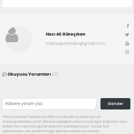
Hacı Ali Güneçıkan
marasgunebakis@gmail.com
Okuyucu Yorumları
(0)
Gönder
Yorum yazarak Topluluk Kuralları’nı kabul etmiş bulunuyor ve
marasgunebakis.com.tr sitesine yaptığınız yorumunuzla ilgili doğrudan veya
dolaylı tüm sorumluluğu tek başınıza üstleniyorsunuz. Yazılan tüm
yorumlardan site yönetimi hiçbir şekilde sorumlu tutulamaz.