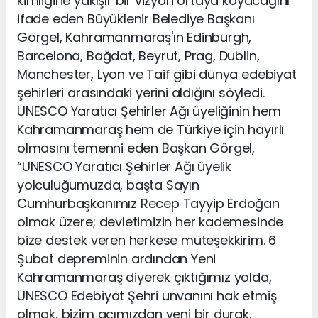
kimliğine yakışır bir vizyon ortaya koyacağını
ifade eden Büyüklenir Belediye Başkanı
Görgel, Kahramanmaraş'ın Edinburgh,
Barcelona, Bağdat, Beyrut, Prag, Dublin,
Manchester, Lyon ve Taif gibi dünya edebiyat
şehirleri arasındaki yerini aldığını söyledi.
UNESCO Yaratıcı Şehirler Ağı üyeliğinin hem
Kahramanmaraş hem de Türkiye için hayırlı
olmasını temenni eden Başkan Görgel,
“UNESCO Yaratıcı Şehirler Ağı üyelik
yolculuğumuzda, başta Sayın
Cumhurbaşkanımız Recep Tayyip Erdoğan
olmak üzere; devletimizin her kademesinde
bize destek veren herkese müteşekkirim. 6
Şubat depreminin ardından Yeni
Kahramanmaraş diyerek çıktığımız yolda,
UNESCO Edebiyat Şehri unvanını hak etmiş
olmak, bizim açımızdan yeni bir durak.