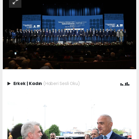
Erkek
|
Kadın
(Haberi Sesli Oku)