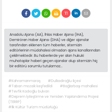
Anadolu Ajansı (AA), İhlas Haber Ajansı (İHA),
Demirören Haber Ajansı (DHA) ve diğer ajanslar
tarafından eklenen tüm haberler, sitemizin
editörlerinin müdahalesi olmadan ajans kanallarından
çekilmektedir. Bu haberlerde yer alan hukuki
muhataplar haberi geçen ajanslar olup sitemizin hiç
bir editörü sorumlu tutulamaz...
#Kahramanmaraş
#Dulkadiroğlu ilçesi
#Taban mozaik keşfedildi
#Bağlarbaşı mahallesi
#Tevfik Kadıoğlu bulvarı
#Deprem İyileştirme ve Yeniden Yapılandırma Projesi
(TERRP)
#İlk Kültür Turizm müdürlüğü