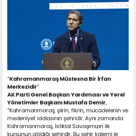
“
Kahramanmaraş Müstesna Bir İrfan
Merkezidir
”
AK Parti Genel Başkan Yardımcısı ve Yerel
Yönetimler Başkanı Mustafa Demir
,
“Kahramanmaraş, şiirin, fikrin, mücadelenin ve
medeniyet iddiasının şehridir. Aynı zamanda
Kahramanmaraş, İstiklal Savaşımızın ilk
kurşunun atıldığı şehirdir. Bu şehir kalemi le