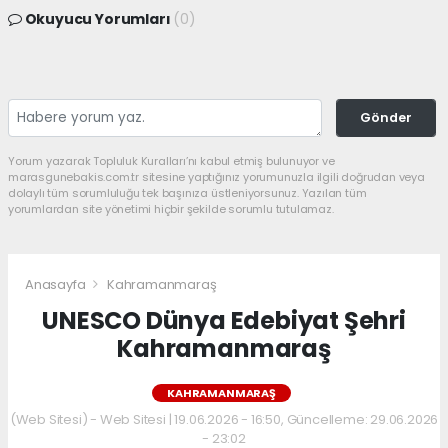
Okuyucu Yorumları
(0)
Gönder
Yorum yazarak Topluluk Kuralları’nı kabul etmiş bulunuyor ve
marasgunebakis.com.tr sitesine yaptığınız yorumunuzla ilgili doğrudan veya
dolaylı tüm sorumluluğu tek başınıza üstleniyorsunuz. Yazılan tüm
yorumlardan site yönetimi hiçbir şekilde sorumlu tutulamaz.
Anasayfa
Kahramanmaraş
UNESCO Dünya Edebiyat Şehri
Kahramanmaraş
KAHRAMANMARAŞ
(Web Sitesi) - Web Sitesi | 19.06.2026 - 16:50, Güncelleme: 29.06.2026
- 23:02