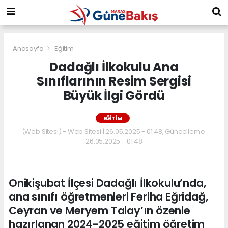
Anasayfa
Eğitim
Dadağlı İlkokulu Ana
Sınıflarının Resim Sergisi
Büyük İlgi Gördü
EĞITIM
(Web Sitesi) - Web Sitesi | 26.05.2025 - 01:48, Güncelleme:
26.05.2025 - 01:48
Onikişubat İlçesi Dadağlı İlkokulu’nda,
ana sınıfı öğretmenleri Feriha Eğridağ,
Ceyran ve Meryem Talay’ın özenle
hazırlanan 2024-2025 eğitim öğretim