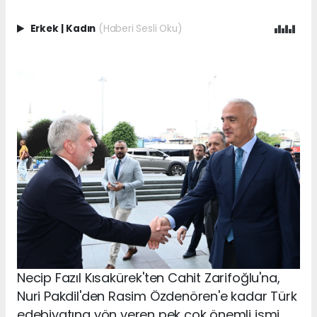
Erkek
|
Kadın
(Haberi Sesli Oku)
Necip Fazıl Kısakürek'ten Cahit Zarifoğlu'na,
Nuri Pakdil'den Rasim Özdenören'e kadar Türk
edebiyatına yön veren pek çok önemli ismi