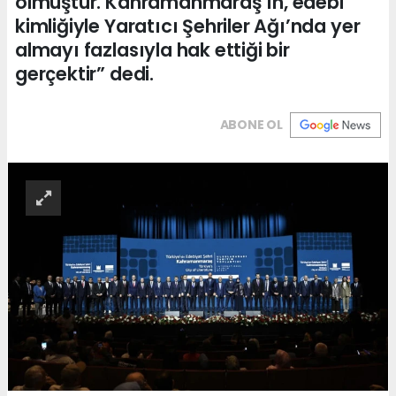
olmuştur. Kahramanmaraş’ın, edebi
kimliğiyle Yaratıcı Şehriler Ağı’nda yer
almayı fazlasıyla hak ettiği bir
gerçektir” dedi.
ABONE OL