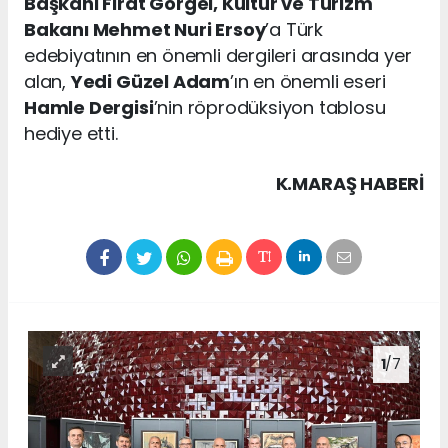
Başkanı Fırat Görgel, Kültür ve Turizm
Bakanı Mehmet Nuri Ersoy
’a Türk
edebiyatının en önemli dergileri arasında yer
alan,
Yedi Güzel Adam
’ın en önemli eseri
Hamle Dergisi
’nin röprodüksiyon tablosu
hediye etti.
K.MARAŞ HABERİ
1
/7