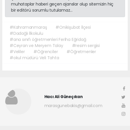
muhataplar haberi geçen ajanslar olup sitemizin hiç
bir editörü sorumlu tutulamaz...
#Kahramanmaraş
#Onikişubat İlçesi
#Dadağlı İlkokulu
#ana sınıfı öğretmenleri Feriha Eğridağ
#Ceyran ve Meryem Talay
#resim sergisi
#Veliler
#Öğrenciler
#Öğretmenler
#okul müdürü Veli Tahta
Hacı Ali Güneçıkan
marasgunebakis@gmail.com