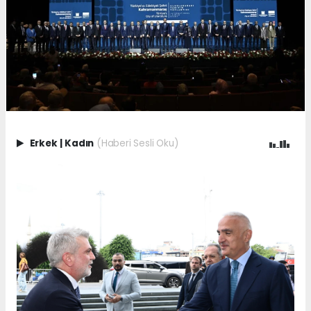
Erkek
|
Kadın
(Haberi Sesli Oku)