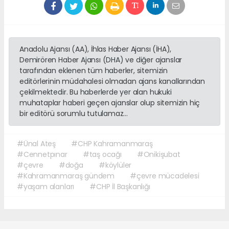
Anadolu Ajansı (AA), İhlas Haber Ajansı (İHA),
Demirören Haber Ajansı (DHA) ve diğer ajanslar
tarafından eklenen tüm haberler, sitemizin
editörlerinin müdahalesi olmadan ajans kanallarından
çekilmektedir. Bu haberlerde yer alan hukuki
muhataplar haberi geçen ajanslar olup sitemizin hiç
bir editörü sorumlu tutulamaz...
#Ünal Ateş
#CHP Kahramanmaraş
#Cennetpınar
#taş ocağı
#Onikişubat
#çevre
#doğa
#köylüler
#Kahramanmaraş gündem
#çevre mücadelesi
#yaşam alanları
#CHP İl Başkanlığı