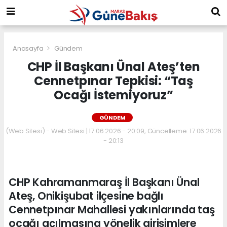
Anasayfa
Gündem
CHP İl Başkanı Ünal Ateş’ten
Cennetpınar Tepkisi: “Taş
Ocağı İstemiyoruz”
GÜNDEM
(Web Sitesi) - Web Sitesi | 17.06.2026 - 20:09, Güncelleme: 17.06.2026
- 20:13
CHP Kahramanmaraş İl Başkanı Ünal
Ateş, Onikişubat ilçesine bağlı
Cennetpınar Mahallesi yakınlarında taş
ocağı açılmasına yönelik girişimlere