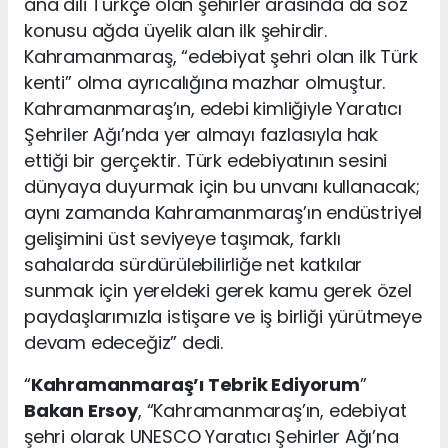
ana dili Türkçe olan şehirler arasında da söz
konusu ağda üyelik alan ilk şehirdir.
Kahramanmaraş, “edebiyat şehri olan ilk Türk
kenti” olma ayrıcalığına mazhar olmuştur.
Kahramanmaraş’ın, edebi kimliğiyle Yaratıcı
Şehriler Ağı’nda yer almayı fazlasıyla hak
ettiği bir gerçektir. Türk edebiyatının sesini
dünyaya duyurmak için bu unvanı kullanacak;
aynı zamanda Kahramanmaraş’ın endüstriyel
gelişimini üst seviyeye taşımak, farklı
sahalarda sürdürülebilirliğe net katkılar
sunmak için yereldeki gerek kamu gerek özel
paydaşlarımızla istişare ve iş birliği yürütmeye
devam edeceğiz” dedi.
“
Kahramanmaraş’ı Tebrik Ediyorum
”
Bakan Ersoy
, “Kahramanmaraş’ın, edebiyat
şehri olarak UNESCO Yaratıcı Şehirler Ağı’na