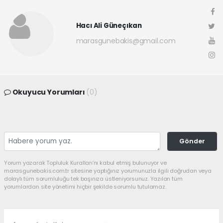
Hacı Ali Güneçıkan
marasgunebakis@gmail.com
Okuyucu Yorumları
(0)
Gönder
Yorum yazarak Topluluk Kuralları’nı kabul etmiş bulunuyor ve
marasgunebakis.com.tr sitesine yaptığınız yorumunuzla ilgili doğrudan veya
dolaylı tüm sorumluluğu tek başınıza üstleniyorsunuz. Yazılan tüm
yorumlardan site yönetimi hiçbir şekilde sorumlu tutulamaz.