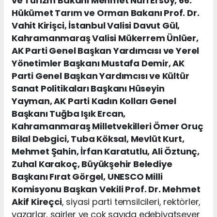
ve Turizm Bakanı Mehmet Nuri Ersoy, 66.
Hükümet Tarım ve Orman Bakanı Prof. Dr.
Vahit Kirişci, İstanbul Valisi Davut Gül,
Kahramanmaraş Valisi Mükerrem Ünlüer,
AK Parti Genel Başkan Yardımcısı ve Yerel
Yönetimler Başkanı Mustafa Demir, AK
Parti Genel Başkan Yardımcısı ve Kültür
Sanat Politikaları Başkanı Hüseyin
Yayman, AK Parti Kadın Kolları Genel
Başkanı Tuğba Işık Ercan,
Kahramanmaraş Milletvekilleri Ömer Oruç
Bilal Debgici, Tuba Köksal, Mevlüt Kurt,
Mehmet Şahin, İrfan Karatutlu, Ali Öztunç,
Zuhal Karakoç, Büyükşehir Belediye
Başkanı Fırat Görgel, UNESCO Milli
Komisyonu Başkan Vekili Prof. Dr. Mehmet
Akif Kireçci
, siyasi parti temsilcileri, rektörler,
yazarlar, şairler ve çok sayıda edebiyatsever