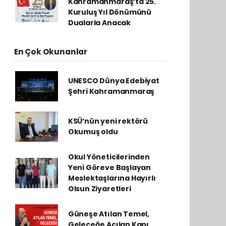
Kahramanmaraş’ta 25.
Kuruluş Yıl Dönümünü
Dualarla Anacak
En Çok Okunanlar
UNESCO Dünya Edebiyat
Şehri Kahramanmaraş
KSÜ’nün yeni rektörü
Okumuş oldu
Okul Yöneticilerinden
Yeni Göreve Başlayan
Meslektaşlarına Hayırlı
Olsun Ziyaretleri
Güneşe Atılan Temel,
Geleceğe Açılan Kapı