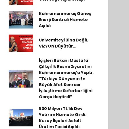
Kahramanmaraş Güneş
Enerji Santrali Hizmete
Açıldı
Üniversiteyi Bina Değil,
VİZYON Büyütür...
İçişleri Bakanı Mustafa
Çiftçi İlk Resmi Ziyaretini
Kahramanmaraş’a Yaptı:
“Türkiye Dünyanın En
Büyük Afet Sonrası
İyileştirme Seferberliğini
Gerçekleştirdi”
800 Milyon TL’lik Dev
Yatırım Hizmete Girdi:
Kuzey İlçeleri Asfalt
Üretim Tesisi Açıldı