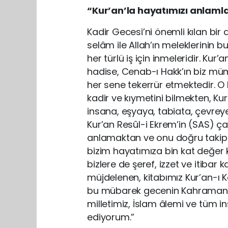
“Kur’an’la hayatımızı anlaml
Kadir Gecesi’ni önemli kılan bir
selâm ile Allah’ın meleklerinin
her türlü iş için inmeleridir. Ku
hadise, Cenab-ı Hakk’ın biz mümi
her sene tekerrür etmektedir. O 
kadir ve kıymetini bilmekten, K
insana, eşyaya, tabiata, çevre
Kur’an Resûl-i Ekrem’in (SAS) ça
anlamaktan ve onu doğru taki
bizim hayatımıza bin kat değer ka
bizlere de şeref, izzet ve itibar 
müjdelenen, kitabımız Kur’an-ı K
bu mübarek gecenin Kahramanm
milletimiz, İslam âlemi ve tüm i
ediyorum.”