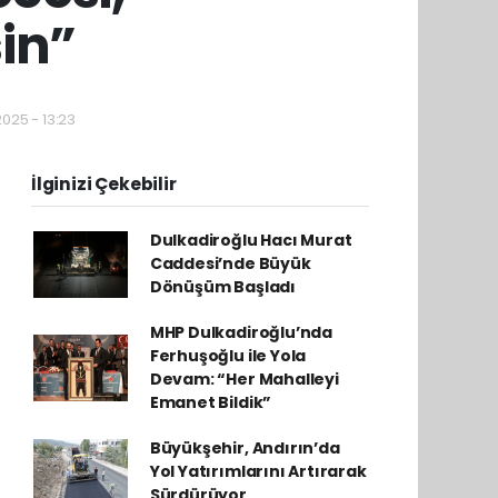
sin”
2025 - 13:23
İlginizi Çekebilir
Dulkadiroğlu Hacı Murat
Caddesi’nde Büyük
Dönüşüm Başladı
MHP Dulkadiroğlu’nda
Ferhuşoğlu ile Yola
Devam: “Her Mahalleyi
Emanet Bildik”
Büyükşehir, Andırın’da
Yol Yatırımlarını Artırarak
Sürdürüyor