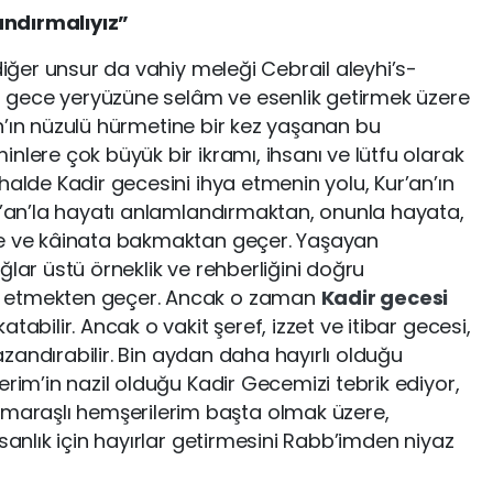
andırmalıyız”
 diğer unsur da vahiy meleği Cebrail aleyhi’s-
 bu gece yeryüzüne selâm ve esenlik getirmek üzere
r’an’ın nüzulü hürmetine bir kez yaşanan bu
nlere çok büyük bir ikramı, ihsanı ve lütfu olarak
halde Kadir gecesini ihya etmenin yolu, Kur’an’ın
ur’an’la hayatı anlamlandırmaktan, onunla hayata,
ye ve kâinata bakmaktan geçer. Yaşayan
ğlar üstü örneklik ve rehberliğini doğru
p etmekten geçer. Ancak o zaman
Kadir gecesi
tabilir. Ancak o vakit şeref, izzet ve itibar gecesi,
kazandırabilir. Bin aydan daha hayırlı olduğu
erim’in nazil olduğu Kadir Gecemizi tebrik ediyor,
araşlı hemşerilerim başta olmak üzere,
nsanlık için hayırlar getirmesini Rabb’imden niyaz