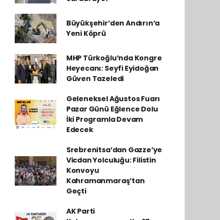
Büyükşehir’den Andırın’a
Yeni Köprü
MHP Türkoğlu’nda Kongre
Heyecanı: Seyfi Eyidoğan
Güven Tazeledi
Geleneksel Ağustos Fuarı
Pazar Günü Eğlence Dolu
İki Programla Devam
Edecek
Srebrenitsa’dan Gazze’ye
Vicdan Yolculuğu: Filistin
Konvoyu
Kahramanmaraş’tan
Geçti
AK Parti