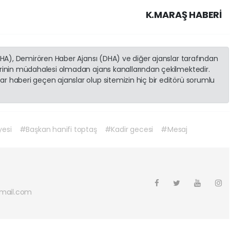
K.MARAŞ HABERİ
(İHA), Demirören Haber Ajansı (DHA) ve diğer ajanslar tarafından
erinin müdahalesi olmadan ajans kanallarından çekilmektedir.
r haberi geçen ajanslar olup sitemizin hiç bir editörü sorumlu
yesi
#Başkan hanifi toptaş
#Kadir gecesi
#Mesaj
mail.com