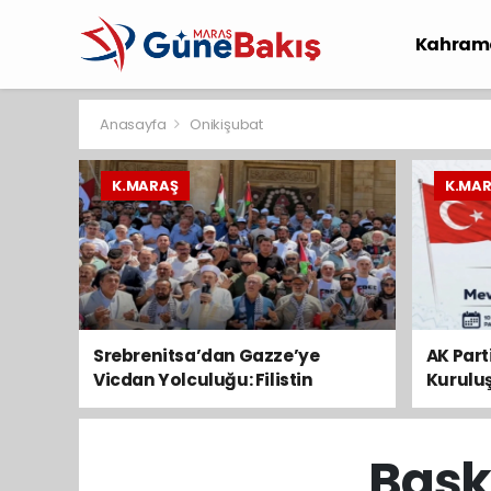
Kahram
Spor
S
Anasayfa
Onikişubat
K.MARAŞ
K.MA
Srebrenitsa’dan Gazze’ye
AK Par
Vicdan Yolculuğu: Filistin
Kurulu
Konvoyu Kahramanmaraş’tan
Anaca
Geçti
Başk