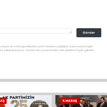
Gönder
lunuyor ve marasgunebakis.com.tr sitesine yaptığınız yorumunuzla ilgili
a üstleniyorsunuz. Yazılan tüm yorumlardan site yönetimi hiçbir şekilde
RAŞ
K.MARAŞ