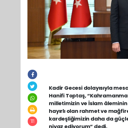
Kadir Gecesi dolayısıyla mes
Hanifi Toptaş, “Kahramanmar
milletimizin ve İslam âleminin
hayırlı olan rahmet ve mağfire
kardeşliğimizin daha da güçl
niyaz ediyorum” dedi.