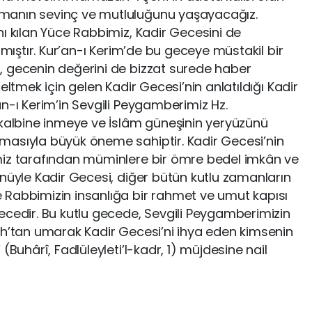
manın sevinç ve mutluluğunu yaşayacağız.
nı kılan Yüce Rabbimiz, Kadir Gecesini de
lmıştır. Kur’an-ı Kerim’de bu geceye müstakil bir
, gecenin değerini de bizzat surede haber
eltmek için gelen Kadir Gecesi’nin anlatıldığı Kadir
n-ı Kerim’in Sevgili Peygamberimiz Hz.
lbine inmeye ve İslâm güneşinin yeryüzünü
masıyla büyük öneme sahiptir. Kadir Gecesi’nin
miz tarafından müminlere bir ömre bedel imkân ve
önüyle Kadir Gecesi, diğer bütün kutlu zamanların
 Rabbimizin insanlığa bir rahmet ve umut kapısı
ecedir. Bu kutlu gecede, Sevgili Peygamberimizin
ah’tan umarak Kadir Gecesi’ni ihya eden kimsenin
(Buhârî, Fadlüleyleti’l-kadr, 1) müjdesine nail