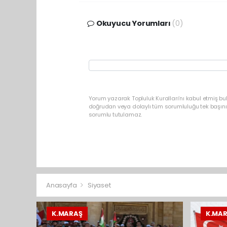
Okuyucu Yorumları
(0)
Yorum yazarak Topluluk Kuralları’nı kabul etmiş bu
doğrudan veya dolaylı tüm sorumluluğu tek başınız
sorumlu tutulamaz.
Anasayfa
Siyaset
K.MARAŞ
K.MA