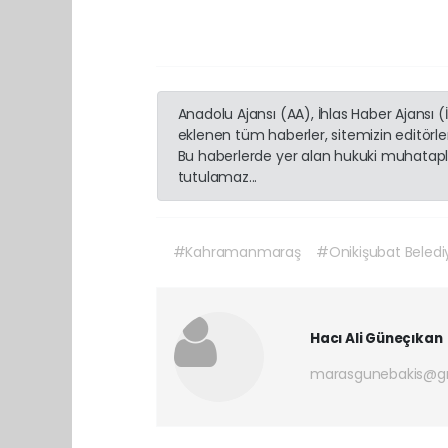
Anadolu Ajansı (AA), İhlas Haber Ajansı 
eklenen tüm haberler, sitemizin editörl
Bu haberlerde yer alan hukuki muhatapla
tutulamaz...
#Kahramanmaraş
#Onikişubat Beledi
Hacı Ali Güneçıkan
marasgunebakis@g