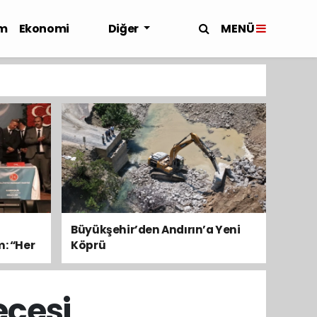
MENÜ
m
Ekonomi
Diğer
Büyükşehir’den Andırın’a Yeni
m: “Her
Köprü
cesi,