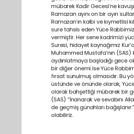
mübarek Kadir Gecesi’ne kavuş
Ramazan ayını on bir ayın sulta
Ramazan’ın kalbi ve kıymetlisi kı
sure tahsis eden Yüce Rabbimiz
vermiştir. Her sene kadrimizi yüc
Suresi, hidayet kaynağımız Kur’a
Muhammed Mustafa’nın (SAS) ka
aydınlatmaya başladığı gece ol
bir diğer önemi ise Yüce Rabbi
fırsat sunulmuş olmasıdır. Bu y
üstünde ve önünde olarak, Yüce
olarak bahşettiği mübarek bir g
(SAS) “İnanarak ve sevabını All
de geçmiş günahları bağışlanır.” 
olabiliriz.