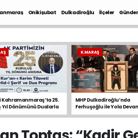
anmaraş
Onikişubat
Dulkadiroğlu
İlçeler
Günde
iyaset
RAŞ
K.MARAŞ
ti Kahramanmaraş’ta 25.
MHP Dulkadiroğlu’nda
ş Yıl Dönümünü Dualarla
Ferhuşoğlu ile Yola Deva
k
Mahalleyi Emanet Bildik”
an Toptaş: “Kadir Ge