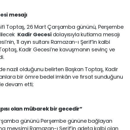
cesi
mesajı
anifi Toptaş, 26 Mart Çarşamba gününü, Perşembe
dilecek
Kadir Gecesi
dolayısıyla kutlama mesajı
’nin, 11 ayın sultanı Ramazan-ı Şerif’in kalbi
optaş, Kadir Gecesi’ne kavuşmanın sevinç ve
di.
nde nazil olduğunu belirten Başkan Toptaş, Kadir
nlara bir ömre bedel imkân ve fırsat sunduğunu
de devam etti;
pısı olan mübarek bir gecedir”
 Çarşamba gününü Perşembe gününe bağlayan
ma mevsimi Ramazan-ı Şerif’in adeta kalbi olan