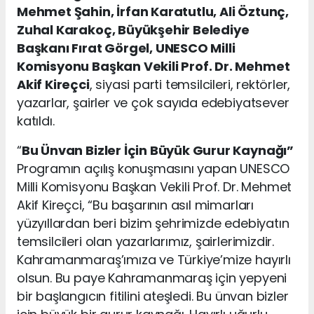
Mehmet Şahin, İrfan Karatutlu, Ali Öztunç,
Zuhal Karakoç, Büyükşehir Belediye
Başkanı Fırat Görgel, UNESCO Milli
Komisyonu Başkan Vekili Prof. Dr. Mehmet
Akif Kireçci
, siyasi parti temsilcileri, rektörler,
yazarlar, şairler ve çok sayıda edebiyatsever
katıldı.
“
Bu Ünvan Bizler İçin Büyük Gurur Kaynağı”
Programın açılış konuşmasını yapan UNESCO
Milli Komisyonu Başkan Vekili Prof. Dr. Mehmet
Akif Kireçci, “Bu başarının asıl mimarları
yüzyıllardan beri bizim şehrimizde edebiyatın
temsilcileri olan yazarlarımız, şairlerimizdir.
Kahramanmaraş’ımıza ve Türkiye’mize hayırlı
olsun. Bu paye Kahramanmaraş için yepyeni
bir başlangıcın fitilini ateşledi. Bu ünvan bizler