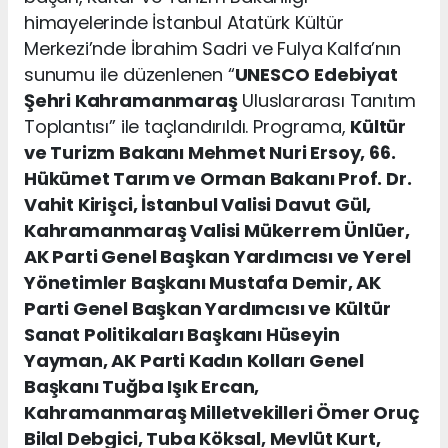
himayelerinde İstanbul Atatürk Kültür
Merkezi’nde İbrahim Sadri ve Fulya Kalfa’nın
sunumu ile düzenlenen “
UNESCO
Edebiyat
Şehri Kahramanmaraş
Uluslararası Tanıtım
Toplantısı” ile taçlandırıldı. Programa,
Kültür
ve Turizm Bakanı Mehmet Nuri Ersoy, 66.
Hükümet Tarım ve Orman Bakanı Prof. Dr.
Vahit Kirişci, İstanbul Valisi Davut Gül,
Kahramanmaraş Valisi Mükerrem Ünlüer,
AK Parti Genel Başkan Yardımcısı ve Yerel
Yönetimler Başkanı Mustafa Demir, AK
Parti Genel Başkan Yardımcısı ve Kültür
Sanat Politikaları Başkanı Hüseyin
Yayman, AK Parti Kadın Kolları Genel
Başkanı Tuğba Işık Ercan,
Kahramanmaraş Milletvekilleri Ömer Oruç
Bilal Debgici, Tuba Köksal, Mevlüt Kurt,