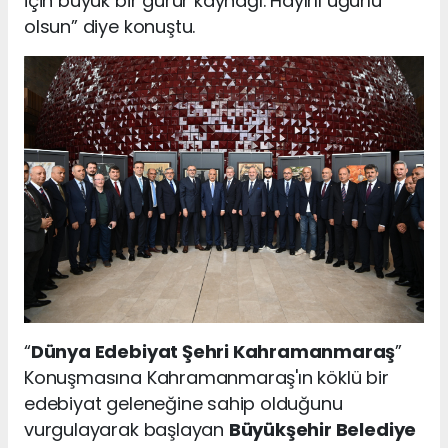
için büyük bir gurur kaynağı. Hayırlı uğurlu
olsun” diye konuştu.
“
Dünya Edebiyat Şehri Kahramanmaraş
”
Konuşmasına Kahramanmaraş'ın köklü bir
edebiyat geleneğine sahip olduğunu
vurgulayarak başlayan
Büyükşehir Belediye