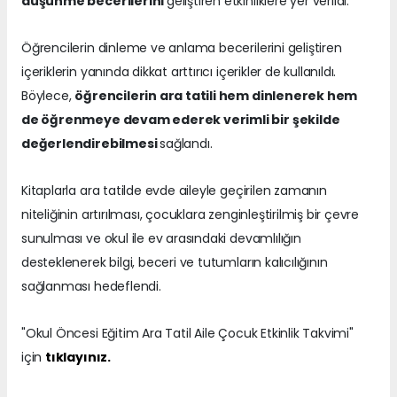
düşünme becerilerini
geliştiren etkinliklere yer verildi.
Öğrencilerin dinleme ve anlama becerilerini geliştiren
içeriklerin yanında dikkat arttırıcı içerikler de kullanıldı.
Böylece,
öğrencilerin ara tatili hem dinlenerek hem
de öğrenmeye devam ederek verimli bir şekilde
değerlendirebilmesi
sağlandı.
Kitaplarla ara tatilde evde aileyle geçirilen zamanın
niteliğinin artırılması, çocuklara zenginleştirilmiş bir çevre
sunulması ve okul ile ev arasındaki devamlılığın
desteklenerek bilgi, beceri ve tutumların kalıcılığının
sağlanması hedeflendi.
"Okul Öncesi Eğitim Ara Tatil Aile Çocuk Etkinlik Takvimi"
için
tıklayınız.