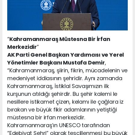
“
Kahramanmaraş Müstesna Bir İrfan
Merkezidir
”
AK Parti Genel Başkan Yardımcısı ve Yerel
Yönetimler Başkanı Mustafa Demir
,
“Kahramanmaraş, şiirin, fikrin, mücadelenin ve
medeniyet iddiasının şehridir. Aynı zamanda
Kahramanmaraş, İstiklal Savaşımızın ilk
kurşunun atıldığı şehirdir. Bu şehir kalemi le
nesillere istikamet çizen, kelamı ile çağlara iz
bırakan ve büyük fikir adamlarının yetiştiği
müstesna bir irfan merkezidir.
Kahramanmaraş’ın UNESCO tarafından
“Edebiyat Şehri” olarak tescillenmesi bu büyük