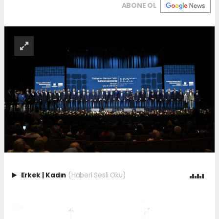
ABONE OL
Erkek
|
Kadın
(Haberi Sesli Oku)