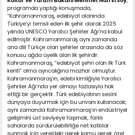
Kültür ve Turizm Bakanı Mehmet Nuri Ersoy
,
programda yaptığı konuşmada,
“Kahramanmaraş, edebiyat alanında
Türkiye’yi temsil eden ilk şehir olarak 2025
yılında UNESCO Yaratıcı Şehirler Ağı’na kabul
edilmiştir. Kahramanmaraş aynı zamanda
ana dili Türkçe olan şehirler arasında da söz
konusu ağda üyelik alan ilk şehirdir.
Kahramanmaraş, “edebiyat şehri olan ilk Türk
kenti” olma ayrıcalığına mazhar olmuştur.
Kahramanmaraş’ın, edebi kimliğiyle Yaratıcı
Şehriler Ağı’nda yer almayı fazlasıyla hak
ettiği bir gerçektir. Türk edebiyatının sesini
dünyaya duyurmak için bu unvanı kullanacak;
aynı zamanda Kahramanmaraş’ın endüstriyel
gelişimini üst seviyeye taşımak, farklı
sahalarda sürdürülebilirliğe net katkılar
sunmak için yereldeki gerek kamu gerek özel