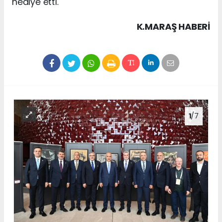
hediye etti.
K.MARAŞ HABERİ
1
/7