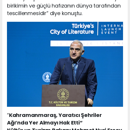
birikimin ve güçlü hafızanın dünya tarafından
tescillenmesidir” diye konuştu.
“
Kahramanmaraş, Yaratıcı Şehriler
Ağı’nda Yer Almayı Hak Etti”