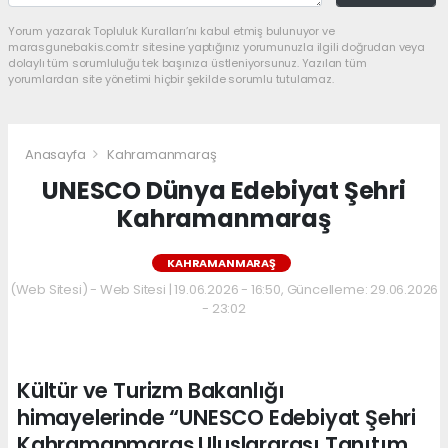
Yorum yazarak Topluluk Kuralları’nı kabul etmiş bulunuyor ve
marasgunebakis.com.tr sitesine yaptığınız yorumunuzla ilgili doğrudan veya
dolaylı tüm sorumluluğu tek başınıza üstleniyorsunuz. Yazılan tüm
yorumlardan site yönetimi hiçbir şekilde sorumlu tutulamaz.
Anasayfa
Kahramanmaraş
UNESCO Dünya Edebiyat Şehri
Kahramanmaraş
KAHRAMANMARAŞ
(Web Sitesi) - Web Sitesi | 19.06.2026 - 16:50, Güncelleme: 29.06.2026
- 23:02
Kültür ve Turizm Bakanlığı
himayelerinde “UNESCO Edebiyat Şehri
Kahramanmaraş Uluslararası Tanıtım