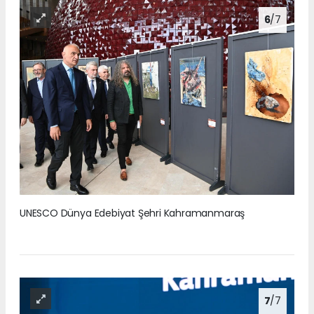
6
/7
UNESCO Dünya Edebiyat Şehri Kahramanmaraş
7
/7