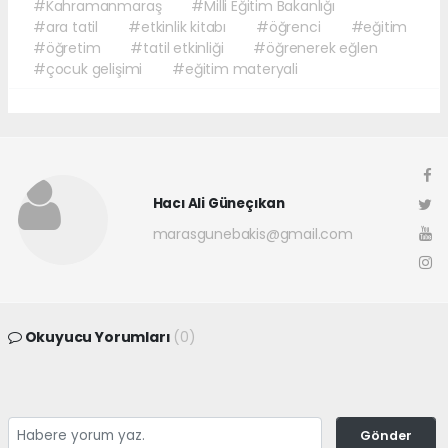
#Kahramanmaraş
#Milli Eğitim Bakanlığı
#ara tatil
#etkinlik kitabı
#öğrenci
#eğitim
#öğretim
#tatil etkinliği
#öğrenerek eğlen
#çocuk gelişimi
#eğitim materyali
Hacı Ali Güneçıkan
marasgunebakis@gmail.com
Okuyucu Yorumları
(0)
Gönder