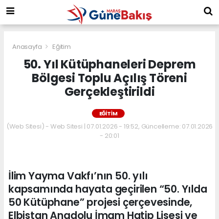
Anasayfa
Eğitim
50. Yıl Kütüphaneleri Deprem
Bölgesi Toplu Açılış Töreni
Gerçekleştirildi
EĞITIM
(Web Sitesi) - Web Sitesi | 07.01.2026 - 19:52, Güncelleme: 07.01.2026
- 20:01
İlim Yayma Vakfı’nın 50. yılı
kapsamında hayata geçirilen “50. Yılda
50 Kütüphane” projesi çerçevesinde,
Elbistan Anadolu İmam Hatip Lisesi ve