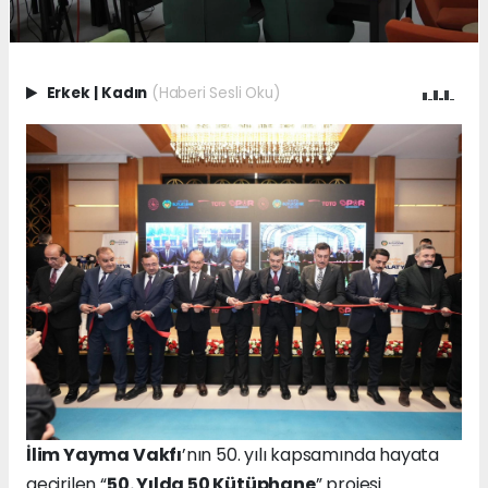
Erkek
|
Kadın
(Haberi Sesli Oku)
İlim Yayma Vakfı
’nın 50. yılı kapsamında hayata
geçirilen “
50. Yılda 50 Kütüphane
” projesi