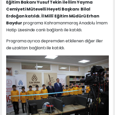
Eğitim Bakanı Yusuf Tekin ile İlim Yayma
Cemiyeti Mütevelli Heyeti Başkanı Bilal
Erdoğan katıldı. İl Millî Eğitim Müdürü Erhan
Baydur
programa Kahramanmaraş Anadolu İmam
Hatip Lisesinde canlı bağlantı ile katıldı.
Programa ayrıca depremden etkilenen diğer iller
de uzaktan bağlantı ile katıldı.