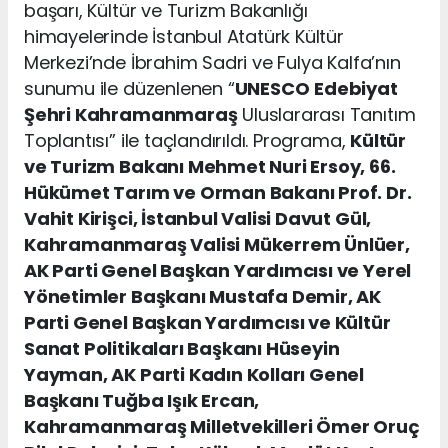
başarı, Kültür ve Turizm Bakanlığı
himayelerinde İstanbul Atatürk Kültür
Merkezi’nde İbrahim Sadri ve Fulya Kalfa’nın
sunumu ile düzenlenen “
UNESCO
Edebiyat
Şehri Kahramanmaraş
Uluslararası Tanıtım
Toplantısı” ile taçlandırıldı. Programa,
Kültür
ve Turizm Bakanı Mehmet Nuri Ersoy, 66.
Hükümet Tarım ve Orman Bakanı Prof. Dr.
Vahit Kirişci, İstanbul Valisi Davut Gül,
Kahramanmaraş Valisi Mükerrem Ünlüer,
AK Parti Genel Başkan Yardımcısı ve Yerel
Yönetimler Başkanı Mustafa Demir, AK
Parti Genel Başkan Yardımcısı ve Kültür
Sanat Politikaları Başkanı Hüseyin
Yayman, AK Parti Kadın Kolları Genel
Başkanı Tuğba Işık Ercan,
Kahramanmaraş Milletvekilleri Ömer Oruç