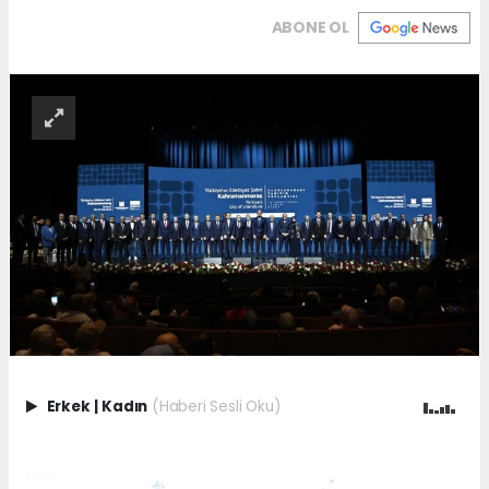
ABONE OL
Erkek
|
Kadın
(Haberi Sesli Oku)