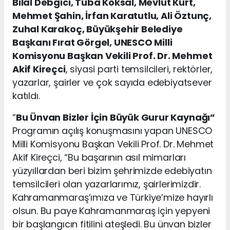
Bilal Debgici, Tuba Köksal, Mevlüt Kurt,
Mehmet Şahin, İrfan Karatutlu, Ali Öztunç,
Zuhal Karakoç, Büyükşehir Belediye
Başkanı Fırat Görgel, UNESCO Milli
Komisyonu Başkan Vekili Prof. Dr. Mehmet
Akif Kireçci
, siyasi parti temsilcileri, rektörler,
yazarlar, şairler ve çok sayıda edebiyatsever
katıldı.
“
Bu Ünvan Bizler İçin Büyük Gurur Kaynağı”
Programın açılış konuşmasını yapan UNESCO
Milli Komisyonu Başkan Vekili Prof. Dr. Mehmet
Akif Kireçci, “Bu başarının asıl mimarları
yüzyıllardan beri bizim şehrimizde edebiyatın
temsilcileri olan yazarlarımız, şairlerimizdir.
Kahramanmaraş’ımıza ve Türkiye’mize hayırlı
olsun. Bu paye Kahramanmaraş için yepyeni
bir başlangıcın fitilini ateşledi. Bu ünvan bizler