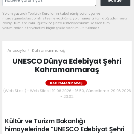
Gönder
Yorum yazarak Topluluk Kuralları’nı kabul etmiş bulunuyor ve
marasgunebakis.com.tr sitesine yaptığınız yorumunuzla ilgili doğrudan veya
dolaylı tüm sorumluluğu tek başınıza üstleniyorsunuz. Yazılan tüm
yorumlardan site yönetimi hiçbir şekilde sorumlu tutulamaz.
Anasayfa
Kahramanmaraş
UNESCO Dünya Edebiyat Şehri
Kahramanmaraş
KAHRAMANMARAŞ
(Web Sitesi) - Web Sitesi | 19.06.2026 - 16:50, Güncelleme: 29.06.2026
- 23:02
Kültür ve Turizm Bakanlığı
himayelerinde “UNESCO Edebiyat Şehri