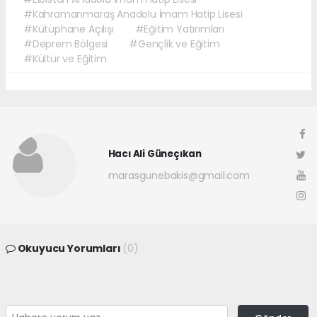
#Kahramanmaraş Anadolu İmam Hatip Lisesi
#Kütüphane Açılışı
#Eğitim Yatırımları
#Deprem Bölgesi
#Gençlik ve Eğitim
#Kültür ve Eğitim
Hacı Ali Güneçıkan
marasgunebakis@gmail.com
Okuyucu Yorumları
(0)